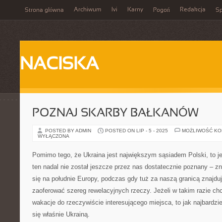
Archiwum
Ivi
Karny
Redakcja
Strona główna
Pogoń
Sp
NACISKA
POZNAJ SKARBY BAŁKANÓW
POSTED BY ADMIN
POSTED ON LIP - 5 - 2025
MOŻLIWOŚĆ K
WYŁĄCZONA
Pomimo tego, że Ukraina jest największym sąsiadem Polski, to jed
ten nadal nie został jeszcze przez nas dostatecznie poznany – z
się na południe Europy, podczas gdy tuż za naszą granicą znajdu
zaoferować szereg rewelacyjnych rzeczy. Jeżeli w takim razie ch
wakacje do rzeczywiście interesującego miejsca, to jak najbardzi
się właśnie Ukrainą.