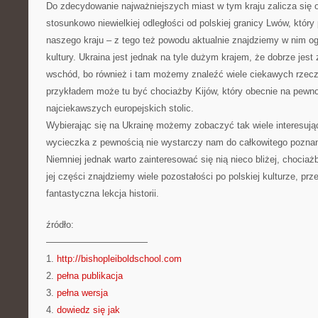
Do zdecydowanie najważniejszych miast w tym kraju zalicza się 
stosunkowo niewielkiej odległości od polskiej granicy Lwów, który 
naszego kraju – z tego też powodu aktualnie znajdziemy w nim og
kultury. Ukraina jest jednak na tyle dużym krajem, że dobrze jest 
wschód, bo również i tam możemy znaleźć wiele ciekawych rzec
przykładem może tu być chociażby Kijów, który obecnie na pewn
najciekawszych europejskich stolic.
Wybierając się na Ukrainę możemy zobaczyć tak wiele interesując
wycieczka z pewnością nie wystarczy nam do całkowitego poznani
Niemniej jednak warto zainteresować się nią nieco bliżej, chociaż
jej części znajdziemy wiele pozostałości po polskiej kulturze, pr
fantastyczna lekcja historii.
źródło:
———————————
1.
http://bishopleiboldschool.com
2.
pełna publikacja
3.
pełna wersja
4.
dowiedz się jak