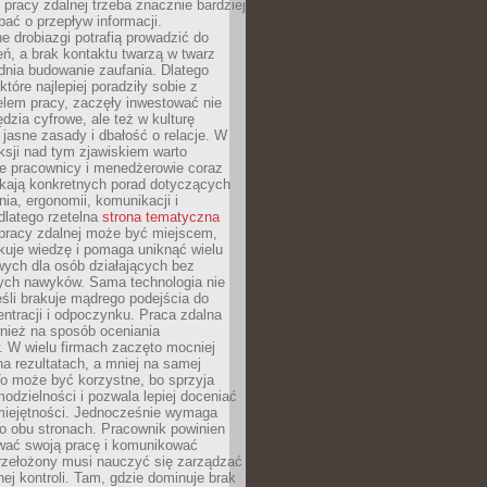
 pracy zdalnej trzeba znacznie bardziej
ać o przepływ informacji.
e drobiazgi potrafią prowadzić do
ń, a brak kontaktu twarzą w twarz
dnia budowanie zaufania. Dlatego
które najlepiej poradziły sobie z
em pracy, zaczęły inwestować nie
ędzia cyfrowe, ale też w kulturę
 jasne zasady i dbałość o relacje. W
eksji nad tym zjawiskiem warto
e pracownicy i menedżerowie coraz
ukają konkretnych porad dotyczących
nia, ergonomii, komunikacji i
dlatego rzetelna
strona tematyczna
pracy zdalnej może być miejscem,
kuje wiedzę i pomaga uniknąć wielu
wych dla osób działających bez
ch nawyków. Sama technologia nie
eśli brakuje mądrego podejścia do
ntracji i odpoczynku. Praca zdalna
nież na sposób oceniania
. W wielu firmach zaczęto mocniej
na rezultatach, a mniej na samej
o może być korzystne, bo sprzyja
odzielności i pozwala lepiej doceniać
miejętności. Jednocześnie wymaga
po obu stronach. Pracownik powinien
wać swoją pracę i komunikować
przełożony musi nauczyć się zarządzać
ej kontroli. Tam, gdzie dominuje brak