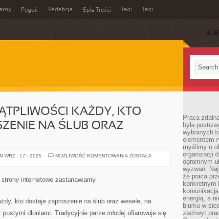
arny
Redakcja
Tagi
Tagi
Pogoń
Spis Treści
SUB
WĄTPLIWOŚCI KAŻDY, KTO
Praca zdalna
ZENIE NA ŚLUB ORAZ
była postrze
wybranych b
elementem ry
myślimy o o
organizacji 
JAK
 WRZ - 17 - 2025
MOŻLIWOŚĆ KOMENTOWANIA
ZOSTAŁA
NIE
ogromnym uł
ULEGA
wyzwań. Naj
WĄTPLIWOŚCI
że praca prz
KAŻDY,
 strony internetowe zastanawiamy
KTO
konkretnym b
DOSTAJE
komunikacja
ZAPROSZENIE
energią, a n
NA
żdy, kto dostaje zaproszenie na ślub oraz wesele, na
ŚLUB
biurku w sie
ORAZ
z pustymi dłoniami. Tradycyjnie parze młodej ofiarowuje się
zachwyt pra
WESELE