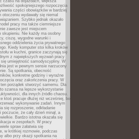
 czasu na dojazdach, większa
żliwość spokojniejszego rozpoczęcia
nywania części obowiązków w bardziej
 otoczeniu wydawały się niemal
związaniem. Szybko jednak okazało
 model pracy ma także ciemniejsze
 nie zawsze jest miejscem
m skupieniu. Nie każdy ma osobny
cy, ciszę, wygodne warunki i
asnego oddzielenia życia prywatnego
go. Kiedy komputer stoi kilka kroków
 stołu w kuchni, granice zaczynają się
ednym z największych wyzwań pracy
a się umiejętność samodyscypliny. W
dnia jest w pewnym sensie narzucony
nie. Są spotkania, obecność
ników, konkretne godziny i wyraźne
poczęcia oraz zakończenia pracy. W
 ten porządek stworzyć samemu. Dla
 to szansa na lepsze wykorzystanie
uktywności, dla innych źródło chaosu.
że ktoś pracuje dłużej niż wcześniej, bo
 przerwać wykonywanie zadań. Innym
a się rozproszenie, odkładanie
 poczucie, że cały dzień minął, a
ewielkie. Bardzo istotna okazała się
ikacja w zespołach. W pracy
 wiele spraw załatwia się
e, w krótkiej rozmowie, podczas
y albo przy okazji spotkania na