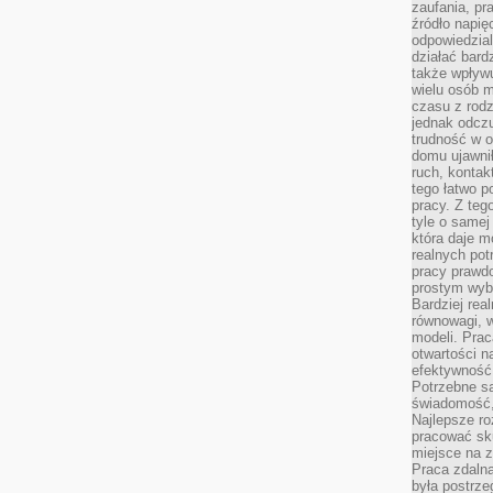
zaufania, pr
źródło napię
odpowiedzia
działać bar
także wpływu
wielu osób m
czasu z rodz
jednak odczu
trudność w o
domu ujawnił
ruch, kontak
tego łatwo p
pracy. Z teg
tyle o samej 
która daje 
realnych pot
pracy prawdo
prostym wyb
Bardziej rea
równowagi, w
modeli. Prac
otwartości n
efektywność 
Potrzebne są
świadomość,
Najlepsze ro
pracować sku
miejsce na z
Praca zdalna
była postrze