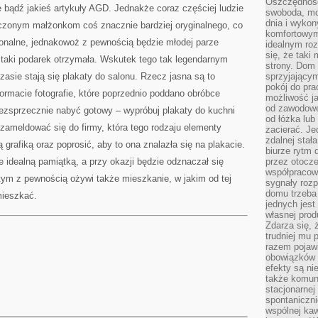
Oszczędność
e bądź jakieś artykuły AGD. Jednakże coraz częściej ludzie
swoboda, mo
dnia i wyko
czonym małżonkom coś znacznie bardziej oryginalnego, co
komfortowym
jonalne, jednakowoż z pewnością będzie młodej parze
idealnym ro
się, że taki
 taki podarek otrzymała. Wskutek tego tak legendarnym
strony. Dom
sie stają się plakaty do salonu. Rzecz jasna są to
sprzyjający
pokój do pra
rmacie fotografie, które poprzednio poddano obróbce
możliwość j
od zawodowe
bezsprzecznie nabyć gotowy – wypróbuj plakaty do kuchni
od łóżka lub
 zameldować się do firmy, która tego rodzaju elementy
zacierać. J
zdalnej stał
 grafiką oraz poprosić, aby to ona znalazła się na plakacie.
biurze rytm 
 idealną pamiątką, a przy okazji będzie odznaczał się
przez otocze
współpracow
tym z pewnością ożywi także mieszkanie, w jakim od tej
sygnały roz
domu trzeba
mieszkać.
jednych jest
własnej prod
Zdarza się, 
trudniej mu
razem pojawi
obowiązków i
efekty są ni
także komun
stacjonarnej
spontaniczni
wspólnej kaw