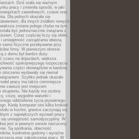
ranżach. Dziś stała się ważnym
nku pracy i zmieniła sposób, w jaki
bowiązkach zawodowych, czasie oraz
dnia. Dla jednych okazała się
atwieniem, dla innych źródłem nowych
większa zmiana polega chyba na tym,
estała być jednoznacznie związana z
iurem. Coraz częściej liczy się efekt,
 i umiejętność zarządzania własną
ie samo fizyczne przebywanie przy
dzibie firmy. W pierwszym okresie
cą z domu był bardzo duży.
 czasu na dojazdach, większa
żliwość spokojniejszego rozpoczęcia
nywania części obowiązków w bardziej
 otoczeniu wydawały się niemal
związaniem. Szybko jednak okazało
 model pracy ma także ciemniejsze
 nie zawsze jest miejscem
m skupieniu. Nie każdy ma osobny
cy, ciszę, wygodne warunki i
asnego oddzielenia życia prywatnego
go. Kiedy komputer stoi kilka kroków
 stołu w kuchni, granice zaczynają się
ednym z największych wyzwań pracy
a się umiejętność samodyscypliny. W
dnia jest w pewnym sensie narzucony
nie. Są spotkania, obecność
ników, konkretne godziny i wyraźne
poczęcia oraz zakończenia pracy. W