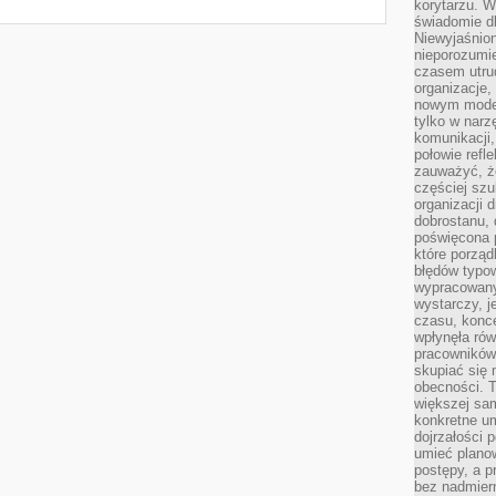
korytarzu. W
świadomie db
Niewyjaśnion
nieporozumie
czasem utru
organizacje, 
nowym model
tylko w narz
komunikacji,
połowie refl
zauważyć, ż
częściej sz
organizacji d
dobrostanu, 
poświęcona 
które porząd
błędów typo
wypracowany
wystarczy, j
czasu, konce
wpłynęła rów
pracowników
skupiać się 
obecności. T
większej sam
konkretne u
dojrzałości 
umieć plano
postępy, a 
bez nadmiern