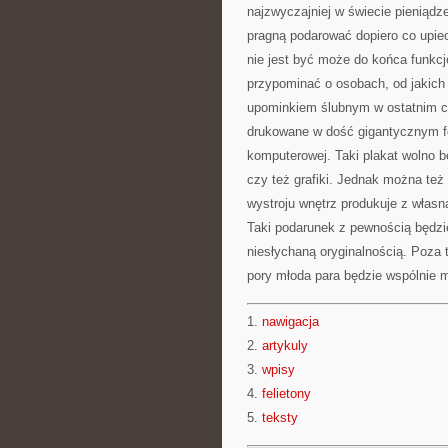
najzwyczajniej w świecie pieniądz
pragną podarować dopiero co upie
nie jest być może do końca funkc
przypominać o osobach, od jakich
upominkiem ślubnym w ostatnim cza
drukowane w dość gigantycznym fo
komputerowej. Taki plakat wolno 
czy też grafiki. Jednak można też
wystroju wnętrz produkuje z własną
Taki podarunek z pewnością będzie
niesłychaną oryginalnością. Poza 
pory młoda para będzie wspólnie 
1.
nawigacja
2.
artykuly
3.
wpisy
4.
felietony
5.
teksty