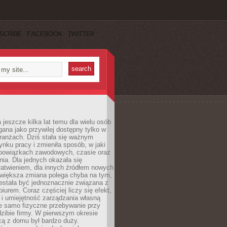
SCRIBE
FACEBOOK
TWITTER
 jeszcze kilka lat temu dla wielu osób
gana jako przywilej dostępny tylko w
ranżach. Dziś stała się ważnym
nku pracy i zmieniła sposób, w jaki
bowiązkach zawodowych, czasie oraz
dnia. Dla jednych okazała się
atwieniem, dla innych źródłem nowych
większa zmiana polega chyba na tym,
estała być jednoznacznie związana z
iurem. Coraz częściej liczy się efekt,
 i umiejętność zarządzania własną
ie samo fizyczne przebywanie przy
dzibie firmy. W pierwszym okresie
cą z domu był bardzo duży.