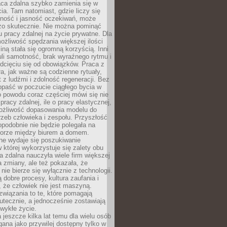
aca zdalna szybko zamienia się w
cia. Tam natomiast, gdzie liczy się
lność i jasność oczekiwań, może
dzo skutecznie. Nie można pominąć
 pracy zdalnej na życie prywatne. Dla
ożliwość spędzania większej ilości
iną stała się ogromną korzyścią. Inni
li samotność, brak wyraźnego rytmu i
dcięciu się od obowiązków. Praca z
a, jak ważne są codzienne rytuały,
t z ludźmi i zdolność regeneracji. Bez
opaść w poczucie ciągłego bycia w
o powodu coraz częściej mówi się nie
pracy zdalnej, ile o pracy elastycznej,
możliwość dopasowania modelu do
rzeb człowieka i zespołu. Przyszłość
podobnie nie będzie polegała na
orze między biurem a domem.
lne wydaje się poszukiwanie
 której wykorzystuje się zalety obu
a zdalna nauczyła wiele firm większej
a zmiany, ale też pokazała, że
nie bierze się wyłącznie z technologii.
 dobre procesy, kultura zaufania i
 że człowiek nie jest maszyną.
związania to te, które pomagają
tecznie, a jednocześnie zostawiają
wykłe życie.
 jeszcze kilka lat temu dla wielu osób
gana jako przywilej dostępny tylko w