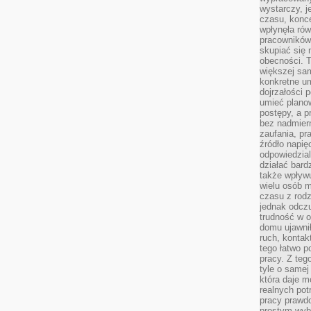
wystarczy, j
czasu, konce
wpłynęła rów
pracowników
skupiać się 
obecności. T
większej sam
konkretne u
dojrzałości 
umieć plano
postępy, a 
bez nadmiern
zaufania, pr
źródło napię
odpowiedzia
działać bar
także wpływu
wielu osób m
czasu z rodz
jednak odczu
trudność w o
domu ujawnił
ruch, kontak
tego łatwo p
pracy. Z teg
tyle o samej 
która daje 
realnych pot
pracy prawdo
prostym wyb