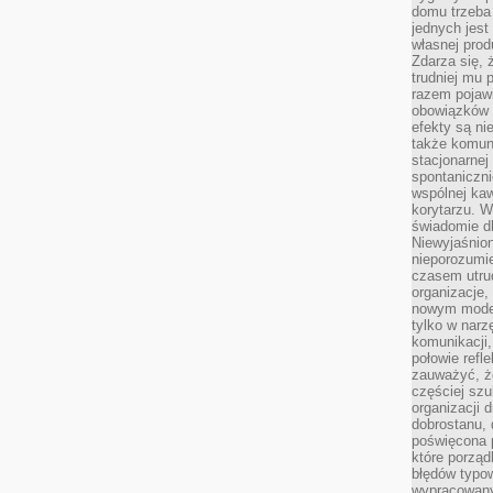
domu trzeba
jednych jest
własnej prod
Zdarza się, 
trudniej mu
razem pojawi
obowiązków i
efekty są ni
także komun
stacjonarnej
spontaniczni
wspólnej kaw
korytarzu. W
świadomie db
Niewyjaśnion
nieporozumie
czasem utru
organizacje, 
nowym model
tylko w narz
komunikacji,
połowie refl
zauważyć, ż
częściej sz
organizacji d
dobrostanu, 
poświęcona 
które porząd
błędów typo
wypracowany