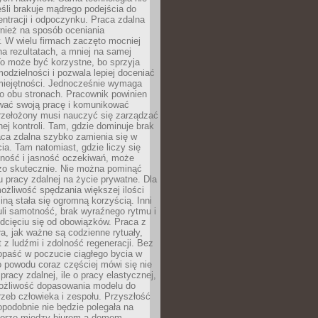
eśli brakuje mądrego podejścia do
ntracji i odpoczynku. Praca zdalna
nież na sposób oceniania
. W wielu firmach zaczęto mocniej
na rezultatach, a mniej na samej
o może być korzystne, bo sprzyja
odzielności i pozwala lepiej doceniać
miejętności. Jednocześnie wymaga
po obu stronach. Pracownik powinien
wać swoją pracę i komunikować
przełożony musi nauczyć się zarządzać
ej kontroli. Tam, gdzie dominuje brak
aca zdalna szybko zamienia się w
cia. Tam natomiast, gdzie liczy się
lność i jasność oczekiwań, może
dzo skutecznie. Nie można pominąć
 pracy zdalnej na życie prywatne. Dla
ożliwość spędzania większej ilości
iną stała się ogromną korzyścią. Inni
li samotność, brak wyraźnego rytmu i
dcięciu się od obowiązków. Praca z
a, jak ważne są codzienne rytuały,
t z ludźmi i zdolność regeneracji. Bez
opaść w poczucie ciągłego bycia w
o powodu coraz częściej mówi się nie
pracy zdalnej, ile o pracy elastycznej,
możliwość dopasowania modelu do
rzeb człowieka i zespołu. Przyszłość
podobnie nie będzie polegała na
orze między biurem a domem.