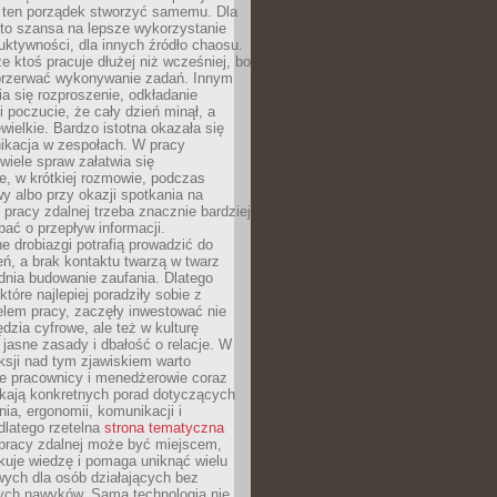
 ten porządek stworzyć samemu. Dla
 to szansa na lepsze wykorzystanie
uktywności, dla innych źródło chaosu.
że ktoś pracuje dłużej niż wcześniej, bo
 przerwać wykonywanie zadań. Innym
a się rozproszenie, odkładanie
 poczucie, że cały dzień minął, a
ewielkie. Bardzo istotna okazała się
ikacja w zespołach. W pracy
 wiele spraw załatwia się
e, w krótkiej rozmowie, podczas
y albo przy okazji spotkania na
 pracy zdalnej trzeba znacznie bardziej
ać o przepływ informacji.
e drobiazgi potrafią prowadzić do
ń, a brak kontaktu twarzą w twarz
dnia budowanie zaufania. Dlatego
które najlepiej poradziły sobie z
em pracy, zaczęły inwestować nie
ędzia cyfrowe, ale też w kulturę
 jasne zasady i dbałość o relacje. W
eksji nad tym zjawiskiem warto
e pracownicy i menedżerowie coraz
ukają konkretnych porad dotyczących
nia, ergonomii, komunikacji i
dlatego rzetelna
strona tematyczna
pracy zdalnej może być miejscem,
kuje wiedzę i pomaga uniknąć wielu
wych dla osób działających bez
ch nawyków. Sama technologia nie