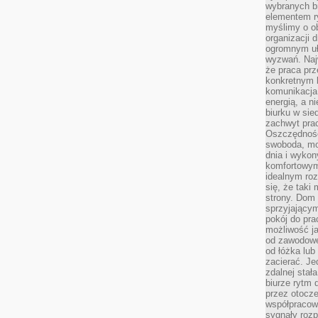
wybranych b
elementem ry
myślimy o o
organizacji 
ogromnym uł
wyzwań. Naj
że praca prz
konkretnym b
komunikacja
energią, a n
biurku w sie
zachwyt pra
Oszczędność
swoboda, mo
dnia i wyko
komfortowym
idealnym ro
się, że taki
strony. Dom
sprzyjający
pokój do pra
możliwość j
od zawodowe
od łóżka lub
zacierać. J
zdalnej stał
biurze rytm 
przez otocze
współpracow
sygnały roz