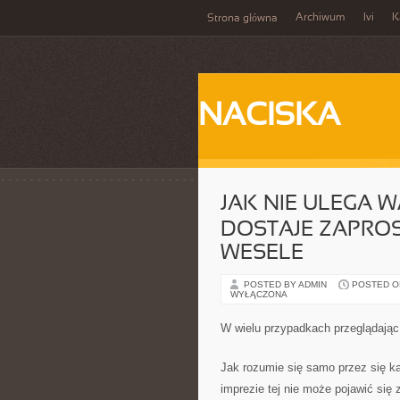
Archiwum
Ivi
K
Strona główna
NACISKA
JAK NIE ULEGA 
DOSTAJE ZAPROS
WESELE
POSTED BY ADMIN
POSTED ON
WYŁĄCZONA
W wielu przypadkach przeglądając
Jak rozumie się samo przez się ka
imprezie tej nie może pojawić się 