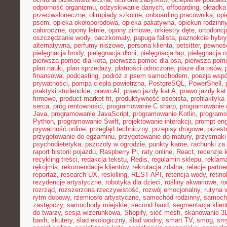
odporność organizmu
,
odzyskiwanie danych
,
offboarding
,
okładka
przeciwsłoneczne
,
olimpiady szkolne
,
onboarding pracownika
,
opi
psem
,
opieka okołoporodowa
,
opieka paliatywna
,
opiekun rodzinn
całoroczne
,
opony letnie
,
opony zimowe
,
orkiestry dęte
,
ortodoncj
oszczędzanie wody
,
paczkomaty
,
papuga falista
,
paznokcie hybr
alternatywna
,
perfumy niszowe
,
persona klienta
,
petsitter
,
pewność
pielęgnacja brody
,
pielęgnacja dłoni
,
pielęgnacja łap
,
pielęgnacja 
pierwsza pomoc dla kota
,
pierwsza pomoc dla psa
,
pierwsza pom
plan nauki
,
plan sprzedaży
,
płatności odroczone
,
plaże dla psów
,
finansowa
,
podcasting
,
podróż z psem samochodem
,
poezja wsp
prywatności
,
pompa ciepła powietrzna
,
PostgreSQL
,
PowerShell
,
praktyki studenckie
,
prawo AI
,
prawo jazdy kat A
,
prawo jazdy kat
firmowe
,
product market fit
,
produktywność osobista
,
profilaktyka
serca
,
próg rentowności
,
programowanie C sharp
,
programowanie d
Java
,
programowanie JavaScript
,
programowanie Kotlin
,
program
Python
,
programowanie Swift
,
projektowanie interakcji
,
prompt eng
prywatność online
,
przegląd techniczny
,
przepisy drogowe
,
przest
przygotowanie do egzaminu
,
przygotowanie do matury
,
przysmaki
psychodietetyka
,
pszczoły w ogrodzie
,
punkty karne
,
rachunki za
raport historii pojazdu
,
Raspberry Pi
,
raty online
,
React
,
recenzje 
recykling treści
,
redakcja tekstu
,
Redis
,
regulamin sklepu
,
reklama
rękojmia
,
rekomendacje klientów
,
rekrutacja zdalna
,
relacje partne
reportaż
,
research UX
,
reskilling
,
REST API
,
retencja wody
,
retino
rezydencje artystyczne
,
robotyka dla dzieci
,
rośliny akwariowe
,
ro
rozrząd
,
rozszerzona rzeczywistość
,
rozwój emocjonalny
,
rutyna 
rytm dobowy
,
rzemiosło artystyczne
,
samochód rodzinny
,
samoch
zastępczy
,
samochody miejskie
,
second hand
,
segmentacja klien
do twarzy
,
sesja wizerunkowa
,
Shopify
,
sieć mesh
,
skanowanie 3
bash
,
skutery
,
ślad ekologiczny
,
ślad wodny
,
smart TV
,
smog
,
smy