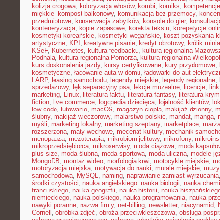
kolizja drogowa
,
koloryzacja włosów
,
kombi
,
komiks
,
kompetencje
miękkie
,
kompost balkonowy
,
komunikacja bez przemocy
,
koncen
przedmiotowe
,
konserwacja zabytków
,
konsole do gier
,
konsultacj
konteneryzacja
,
kopie zapasowe
,
korekta tekstu
,
korepetycje onli
kosmetyki koreańskie
,
kosmetyki wegańskie
,
koszt pozyskania kl
artystyczne
,
KPI
,
kreatywne pisanie
,
kredyt obrotowy
,
królik mini
KSeF
,
Kubernetes
,
kultura feedbacku
,
kultura regionalna Mazows
Podhala
,
kultura regionalna Pomorza
,
kultura regionalna Wielkopol
kurs doskonalenia jazdy
,
kursy certyfikowane
,
kury przydomowe
,
kosmetyczne
,
ładowanie auta w domu
,
ładowarki do aut elektryc
LARP
,
leasing samochodu
,
legendy miejskie
,
legendy regionalne
,
sprzedażowy
,
lęk separacyjny psa
,
lekcje muzealne
,
licencje
,
link
marketing
,
Linux
,
literatura faktu
,
literatura fantasy
,
literatura krym
fiction
,
live commerce
,
logopedia dziecięca
,
lojalność klientów
,
lo
low-code
,
lutowanie
,
macOS
,
magazyn ciepła
,
makijaż dzienny
,
m
ślubny
,
makijaż wieczorowy
,
malarstwo polskie
,
mandat
,
manga
,
myśli
,
marketing lokalny
,
marketing szeptany
,
marketplace
,
marż
rozszerzona
,
maty węchowe
,
mecenat kultury
,
mechanik samoch
menopauza
,
mezoterapia
,
mikrobiom jelitowy
,
mikrofony
,
mikroins
mikroprzedsiębiorca
,
mikroserwisy
,
moda ciążowa
,
moda kapsuło
plus size
,
moda ślubna
,
moda sportowa
,
moda uliczna
,
modele ję
MongoDB
,
montaż wideo
,
morfologia krwi
,
motocykle miejskie
,
mo
motoryzacja miejska
,
motywacja do nauki
,
murale miejskie
,
muzy
samochodowa
,
MySQL
,
naming
,
naprawianie zamiast wyrzucania
środki czystości
,
nauka angielskiego
,
nauka biologii
,
nauka chemi
francuskiego
,
nauka geografii
,
nauka historii
,
nauka hiszpańskieg
niemieckiego
,
nauka polskiego
,
nauka programowania
,
nauka prz
nawyki poranne
,
nazwa firmy
,
net-billing
,
newsletter
,
niacynamid
,
Cornell
,
obróbka zdjęć
,
obroża przeciwkleszczowa
,
obsługa posp
ochrona przeciwsłoneczna
,
ochrona zabytków
,
ocieplenie poddas