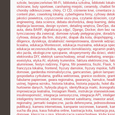
szkole
,
bezpieczeństwo Wi-Fi
,
biblioteka szkolna
,
biblioteki lokal
skórzane
,
buty sportowe
,
carsharing miejski
,
ceramidy
,
chatbot f
choroby odkleszczowe
,
chóry
,
CI CD
,
ciśnienie krwi
,
cmentarze z
content plan
,
coworking lokalny
,
cyberhigiena firmy
,
cyfrowy deto
jakości powietrza
,
czyszczenie uszu psa
,
czytanie dzieciom
,
czy
engineering
,
data science
,
debata oksfordzka
,
deep learning
,
dele
depilacja laserowa
,
design system
,
detailing wnętrza
,
DevOps
,
di
auta
,
dieta BARF
,
digitalizacja zdjęć
,
Django
,
Docker
,
dom bez ra
tymczasowy dla zwierząt
,
domowe rytuały pielęgnacyjne
,
doradz
cyfrowa
,
dotacje dla firm
,
dożynki
,
drapak dla kota
,
dropshipping
,
diligence
,
dysleksja
,
działalność nierejestrowana
,
dziennik wdzięc
licealna
,
edukacja Montessori
,
edukacja muzealna
,
edukacja spec
edukacja wczesnoszkolna
,
egzamin ósmoklasisty
,
egzamin prakt
eko jazda
,
ekologiczne sprzątanie
,
eksperymenty dla dzieci
,
elek
elektronika DIY
,
elektryk samochodowy
,
email marketing
,
energia
eseistyka
,
etyka AI
,
etykiety kurierskie
,
faktura elektroniczna
,
fal
aluminiowe
,
festyn rodzinny
,
Figma
,
filtr powietrza
,
fiszki
,
Flask
,
f
franczyza lokalna
,
frontend
,
fryzury damskie
,
fryzury męskie
,
fulf
domowe
,
garderoba minimalistyczna
,
garncarstwo
,
gekon lamparc
gospodarka cyrkularna
,
grafika wektorowa
,
granice osobiste
,
grant
fabularne papierowe
,
gwara regionalna
,
gwarancja
,
hamulce
,
head
ustnej
,
higiena wzroku
,
historia lokalna
,
historia pojazdu
,
hotel dla
hurtownie danych
,
hybryda plug-in
,
identyfikacja marki
,
ikonografi
improwizacja teatralna
,
Instagram Reels
,
instrukcje stanowiskowe
insulinooporność
,
integracja sensoryczna
,
integracje API
,
intelig
inteligentny termostat
,
internat
,
internet satelitarny
,
inwestor anioł
regionalny
,
jarmarki świąteczne
,
jazda defensywna
,
jednoosobowa 
publikacji
,
kamera internetowa
,
kampanie sezonowe
,
kanarek
,
kar
sucha dla psa
,
kasa fiskalna online
,
kastracja kota
,
kastracja psa
domowe
,
kleszcze u psa
,
klimatyzacja samochodowa
,
kluby ksią