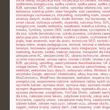
social selling
,
socjalizacja kota
,
socjalizacja szczeniaka
,
socreal
spółdzielnia energetyczna
,
spółka cywilna
,
spółka jawna
,
spółka z
B2B
,
sprzedaż B2C
,
sprzedaż online
,
sprzedaż telefoniczna
,
sprz
ładowania
,
stand-up polski
,
stare fotografie
,
staż zawodowy
,
stery
stomatologia zachowawcza
,
storytelling
,
storytelling marki
,
stream
struktury danych
,
studia online
,
studio domowe
,
styl biznesowy
,
s
smart casual
,
stylizacja sylwetki
,
stypendia
,
sukcesja firmy
,
SUV
energetyczne
,
światło niebieskie
,
światłowód
,
świetlica szkolna
,
ś
morska
,
Symfony
,
system OKR
,
szafa kapsułowa
,
szczepienie k
dla psa
,
szkoła demokratyczna
,
szkoła prywatna
,
szkolenia zawo
partycypacyjna
,
sztuka sakralna
,
szybkie czytanie
,
szyfrowanie 
prądu
,
teatr amatorski
,
teatr dla dzieci
,
techniczne SEO
,
techniki 
terapia online
,
terapia pedagogiczna
,
terminal
,
terminal w telefonie
terrarium
,
testowanie oprogramowania
,
testy integracyjne
,
testy j
marketing
,
tkactwo
,
torebki
,
tradycje rodzinne
,
transporter dla kot
ubezpieczenie AC
,
ubezpieczenie OC
,
ubrania techniczne
,
ubrania
uczenie maszynowe
,
umowa najmu
,
umowa o dzieło
,
umowa o pr
B2B
,
upcykling
,
upskilling
,
uwierzytelnianie dwuskładnikowe
,
UX w
vintage fashion
,
VPN
,
VR fitness
,
Vue
,
warsztat samochodowy
,
w
webhooki
,
wektorowe bazy danych
,
weterynarz online
,
Windows S
wizytówka Google
,
własność intelektualna
,
włosy kręcone
,
włosy 
WooCommerce
,
WordPress development
,
workation
,
wsparcie kr
energetyczna
,
wspomnienia rodzinne
,
wybielanie zębów
,
wybór st
wycinanki ludowe
,
wymiana okien
,
wymiana oleju
,
wymiana stude
wynajem długoterminowy
,
wyprawka dla kota
,
wyprawka dla psa
,
wystawy plenerowe
,
youngtimery
,
YouTube Shorts
,
zabawki węch
dla kota
,
zabezpieczenie lakieru
,
zabytkowe kościoły
,
zakup auta
krzyżackie
,
zapachy unisex
,
zarządzanie małą firmą
,
zawieszeni
zdrowie kobiet
,
zdrowie mężczyzn
,
zdrowie oczu
,
zdrowie słuchu
zegarki
,
zielona ściana
,
zielony dach
,
znak towarowy
,
znaki drog