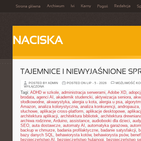
Archiwum
Ivi
Karny
Redakcja
Strona główna
Pogoń
Sp
NACISKA
TAJEMNICE I NIEWYJAŚNIONE S
POSTED BY ADMIN
POSTED ON LIP - 5 - 2026
MOŻLIWOŚĆ K
WYŁĄCZONA
Tagi:
ADHD w szkole
,
administracja serwerami
,
Adobe XD
,
adopcj
brodata
,
agenci AI
,
akademik studencki
,
aktywizacja seniora
,
akw
słodkowodne
,
akwarystyka
,
alergia u kota
,
alergia u psa
,
algorytm
Amazon
,
analiza kolorystyczna
,
analiza konkurencji
,
andropauza
,
słuchowe
,
aplikacje cross-platform
,
aplikacje desktopowe
,
aplika
architektura aplikacji
,
architektura bibliotek
,
architektura drewnian
archiwa rodzinne
,
Arduino
,
assistance
,
audiobooki dla dzieci
,
audy
SEO
,
auta dostawcze
,
automaty AI
,
automatyka garażowa
,
autom
backup w chmurze
,
badania profilaktyczne
,
badanie satysfakcji
,
b
bazy danych SQL
,
behawiorysta kotów
,
behawiorysta psów
,
benef
bezpieczeństwo AI
,
bezpieczeństwo hulajnogi
,
bezpieczeństwo se