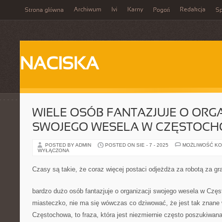
Archiwum
Ivi
Karny
Redakcja
Strona główna
Pogoń
Sp
NACISKA
WIELE OSÓB FANTAZJUJE O ORGA
SWOJEGO WESELA W CZĘSTOCH
POSTED BY ADMIN
POSTED ON SIE - 7 - 2025
MOŻLIWOŚĆ K
WYŁĄCZONA
Czasy są takie, że coraz więcej postaci odjeżdża za robotą za gr
bardzo dużo osób fantazjuje o organizacji swojego wesela w Częs
miasteczko, nie ma się wówczas co dziwować, że jest tak znane w
Częstochowa, to fraza, która jest niezmiernie często poszukiwan