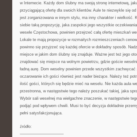
w Internecie. Każdy dom ślubny ma swoją stronę internetową, jak
przyciągającą ofertę dla swoich klientów. Aule te niezwykle się od
jest zorganizowana w innym stylu, ma inny charakter i wielkość.
siebie taką propozycję, jaka zaspokoi jego wszystkie oczekiwani
wesele Częstochowa, powinien przejrzeć całą ofertę mieszkań w
Lokale te mają propozycje w rozmaitych rozmieszczeniach ceno
powinno się przyjrzeć się każdej ofercie w dokładny sposób. Nad
miejsce w jakim dom ślubny się znajduje. Ważne jest też jego ot
znajdować się miejsce na wolnym powietrzu, gdzie goście wesel
ładną aurę. Dom weselny powinien przede wszystkim zachwycać 
oczarowanie ich gości również jest nader bieżące. Należy też po
ilość gości, których się będzie mieć na weselu. Nie każda aula w
przestronna, w następstwie tego należy poszukać takiej, jaka spr
Wybór sali weselnej ma wielgachne znaczenie, w następstwie tego
podjąć pod wpływem chwili. Musi to być decyzja dokładnie przemy
pełni satysfakcjonująca.
źródło:
———————————