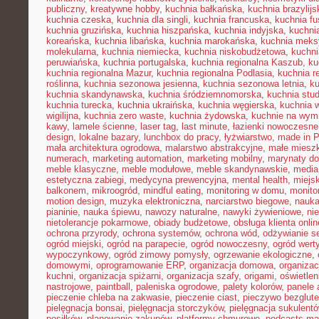
publiczny
,
kreatywne hobby
,
kuchnia bałkańska
,
kuchnia brazylijs
kuchnia czeska
,
kuchnia dla singli
,
kuchnia francuska
,
kuchnia fu
kuchnia gruzińska
,
kuchnia hiszpańska
,
kuchnia indyjska
,
kuchni
koreańska
,
kuchnia libańska
,
kuchnia marokańska
,
kuchnia mek
molekularna
,
kuchnia niemiecka
,
kuchnia niskobudżetowa
,
kuchni
peruwiańska
,
kuchnia portugalska
,
kuchnia regionalna Kaszub
,
ku
kuchnia regionalna Mazur
,
kuchnia regionalna Podlasia
,
kuchnia r
roślinna
,
kuchnia sezonowa jesienna
,
kuchnia sezonowa letnia
,
k
kuchnia skandynawska
,
kuchnia śródziemnomorska
,
kuchnia stu
kuchnia turecka
,
kuchnia ukraińska
,
kuchnia węgierska
,
kuchnia 
wigilijna
,
kuchnia zero waste
,
kuchnia żydowska
,
kuchnie na wymi
kawy
,
lamele ścienne
,
laser tag
,
last minute
,
łazienki nowoczesne
design
,
lokalne bazary
,
lunchbox do pracy
,
łyżwiarstwo
,
made in P
mała architektura ogrodowa
,
malarstwo abstrakcyjne
,
małe miesz
numerach
,
marketing automation
,
marketing mobilny
,
marynaty d
meble klasyczne
,
meble modułowe
,
meble skandynawskie
,
media
estetyczna zabiegi
,
medycyna prewencyjna
,
mental health
,
miejsk
balkonem
,
mikroogród
,
mindful eating
,
monitoring w domu
,
monito
motion design
,
muzyka elektroniczna
,
narciarstwo biegowe
,
nauka
pianinie
,
nauka śpiewu
,
nawozy naturalne
,
nawyki żywieniowe
,
ni
nietolerancje pokarmowe
,
obiady budżetowe
,
obsługa klienta onlin
ochrona przyrody
,
ochrona systemów
,
ochrona wód
,
odżywianie s
ogród miejski
,
ogród na parapecie
,
ogród nowoczesny
,
ogród wert
wypoczynkowy
,
ogród zimowy pomysły
,
ogrzewanie ekologiczne
,
domowymi
,
oprogramowanie ERP
,
organizacja domowa
,
organizac
kuchni
,
organizacja spiżarni
,
organizacja szafy
,
origami
,
oświetle
nastrojowe
,
paintball
,
paleniska ogrodowe
,
palety kolorów
,
panele 
pieczenie chleba na zakwasie
,
pieczenie ciast
,
pieczywo bezglut
pielęgnacja bonsai
,
pielęgnacja storczyków
,
pielęgnacja sukulent
posiłków
,
planowanie zakupów
,
platformy chmurowe
,
podcasts ma