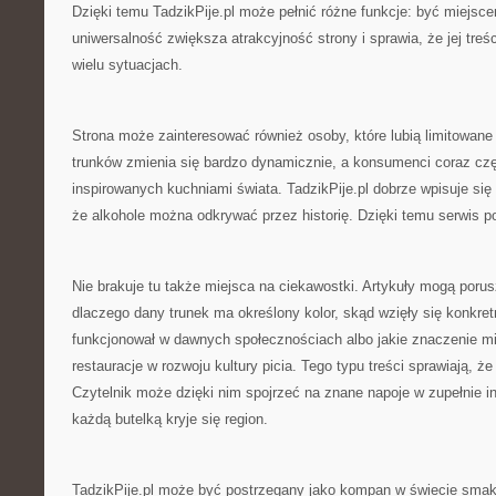
Dzięki temu TadzikPije.pl może pełnić różne funkcje: być miejs
uniwersalność zwiększa atrakcyjność strony i sprawia, że jej tr
wielu sytuacjach.
Strona może zainteresować również osoby, które lubią limitowan
trunków zmienia się bardzo dynamicznie, a konsumenci coraz czę
inspirowanych kuchniami świata. TadzikPije.pl dobrze wpisuje się
że alkohole można odkrywać przez historię. Dzięki temu serwis p
Nie brakuje tu także miejsca na ciekawostki. Artykuły mogą poru
dlaczego dany trunek ma określony kolor, skąd wzięły się konkret
funkcjonował w dawnych społecznościach albo jakie znaczenie mi
restauracje w rozwoju kultury picia. Tego typu treści sprawiają, że
Czytelnik może dzięki nim spojrzeć na znane napoje w zupełnie i
każdą butelką kryje się region.
TadzikPije.pl może być postrzegany jako kompan w świecie smak