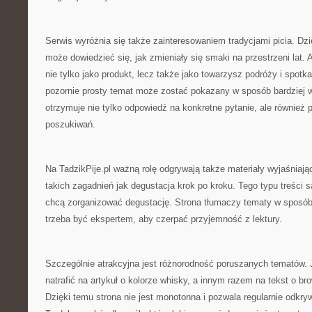
Serwis wyróżnia się także zainteresowaniem tradycjami picia. Dzi
może dowiedzieć się, jak zmieniały się smaki na przestrzeni lat. 
nie tylko jako produkt, lecz także jako towarzysz podróży i spotk
pozornie prosty temat może zostać pokazany w sposób bardziej w
otrzymuje nie tylko odpowiedź na konkretne pytanie, ale również
poszukiwań.
Na TadzikPije.pl ważną rolę odgrywają także materiały wyjaśniaj
takich zagadnień jak degustacja krok po kroku. Tego typu treści s
chcą zorganizować degustację. Strona tłumaczy tematy w sposób 
trzeba być ekspertem, aby czerpać przyjemność z lektury.
Szczególnie atrakcyjna jest różnorodność poruszanych tematów. 
natrafić na artykuł o kolorze whisky, a innym razem na tekst o br
Dzięki temu strona nie jest monotonna i pozwala regularnie odkr