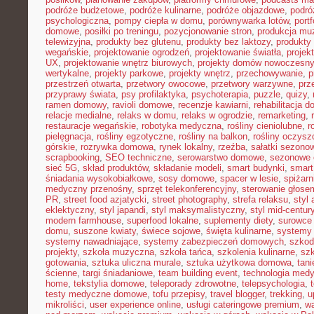
podróże budżetowe
,
podróże kulinarne
,
podróże objazdowe
,
podró
psychologiczna
,
pompy ciepła w domu
,
porównywarka lotów
,
portf
domowe
,
posiłki po treningu
,
pozycjonowanie stron
,
produkcja mu
telewizyjna
,
produkty bez glutenu
,
produkty bez laktozy
,
produkty 
wegańskie
,
projektowanie ogrodzeń
,
projektowanie światła
,
projek
UX
,
projektowanie wnętrz biurowych
,
projekty domów nowoczesn
wertykalne
,
projekty parkowe
,
projekty wnętrz
,
przechowywanie
,
p
przestrzeń otwarta
,
przetwory owocowe
,
przetwory warzywne
,
prz
przyprawy świata
,
psy profilaktyka
,
psychoterapia
,
puzzle
,
quizy
,
ramen domowy
,
ravioli domowe
,
recenzje kawiarni
,
rehabilitacja 
relacje medialne
,
relaks w domu
,
relaks w ogrodzie
,
remarketing
,
restauracje wegańskie
,
robotyka medyczna
,
rośliny cieniolubne
,
r
pielęgnacja
,
rośliny egzotyczne
,
rośliny na balkon
,
rośliny oczysz
górskie
,
rozrywka domowa
,
rynek lokalny
,
rzeźba
,
sałatki sezono
scrapbooking
,
SEO techniczne
,
serowarstwo domowe
,
sezonowe
sieć 5G
,
skład produktów
,
składanie modeli
,
smart budynki
,
smart
śniadania wysokobiałkowe
,
sosy domowe
,
spacer w lesie
,
spiżar
medyczny przenośny
,
sprzęt telekonferencyjny
,
sterowanie głose
PR
,
street food azjatycki
,
street photography
,
strefa relaksu
,
styl 
eklektyczny
,
styl japandi
,
styl maksymalistyczny
,
styl mid-centur
modern farmhouse
,
superfood lokalne
,
suplementy diety
,
surowce 
domu
,
suszone kwiaty
,
świece sojowe
,
święta kulinarne
,
systemy
systemy nawadniające
,
systemy zabezpieczeń domowych
,
szkodn
projekty
,
szkoła muzyczna
,
szkoła tańca
,
szkolenia kulinarne
,
szk
gotowania
,
sztuka uliczna murale
,
sztuka użytkowa domowa
,
tan
ścienne
,
targi śniadaniowe
,
team building event
,
technologia med
home
,
tekstylia domowe
,
teleporady zdrowotne
,
telepsychologia
,
testy medyczne domowe
,
tofu przepisy
,
travel blogger
,
trekking
,
u
mikroliści
,
user experience online
,
usługi cateringowe premium
,
w