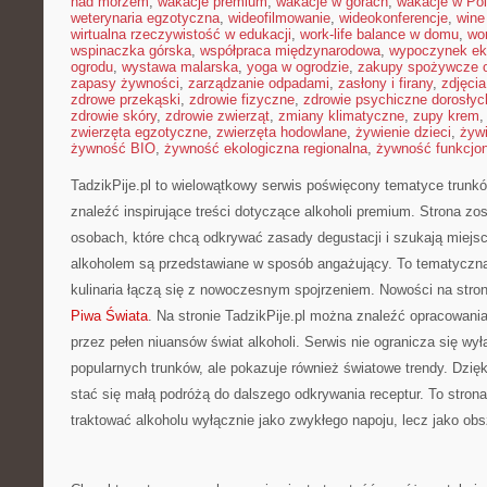
nad morzem
,
wakacje premium
,
wakacje w górach
,
wakacje w Po
weterynaria egzotyczna
,
wideofilmowanie
,
wideokonferencje
,
wine
wirtualna rzeczywistość w edukacji
,
work-life balance w domu
,
wo
wspinaczka górska
,
współpraca międzynarodowa
,
wypoczynek ek
ogrodu
,
wystawa malarska
,
yoga w ogrodzie
,
zakupy spożywcze o
zapasy żywności
,
zarządzanie odpadami
,
zasłony i firany
,
zdjęci
zdrowe przekąski
,
zdrowie fizyczne
,
zdrowie psychiczne dorosłyc
zdrowie skóry
,
zdrowie zwierząt
,
zmiany klimatyczne
,
zupy krem
zwierzęta egzotyczne
,
zwierzęta hodowlane
,
żywienie dzieci
,
żyw
żywność BIO
,
żywność ekologiczna regionalna
,
żywność funkcjo
TadzikPije.pl to wielowątkowy serwis poświęcony tematyce trunk
znaleźć inspirujące treści dotyczące alkoholi premium. Strona zo
osobach, które chcą odkrywać zasady degustacji i szukają miejs
alkoholem są przedstawiane w sposób angażujący. To tematyczn
kulinaria łączą się z nowoczesnym spojrzeniem. Nowości na stroni
Piwa Świata
. Na stronie TadzikPije.pl można znaleźć opracowania
przez pełen niuansów świat alkoholi. Serwis nie ogranicza się wy
popularnych trunków, ale pokazuje również światowe trendy. Dzi
stać się małą podróżą do dalszego odkrywania receptur. To strona 
traktować alkoholu wyłącznie jako zwykłego napoju, lecz jako obsz