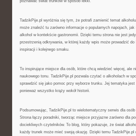
poznawać świat trunków w sposób lekki.
TadzikPije.pl wyróżnia się tym, że potrafi zamienić temat alkohol
może znaleźć tu zarówno informacje o popularnych napojach, jak i
alkohol w kontekście gastronomii. Dzięki temu strona nie jest jed
przestrzenią odkrywania, w której każdy wpis może prowadzić do k
inspiracji i kolejnego smaku.
To inspirujące miejsce dla osób, które chcą wiedzieć więcej, ale 
naukowego tonu. TadzikPije.pl pozwala czytać o alkoholach w s
sprawdzić się jako pomoc przy wyborze trunku. Jej tematyka jest 
ponieważ wszystko krąży wokół historii.
Podsumowując, TadzikPije.pl to wielotematyczny serwis dla osó
Strona łączy poradniki, tworząc miejsce przyjazne zarówno dla poc
dociekliwych czytelników. To blog, który pokazuje, że świat alkoho
każdy trunek może mieć swoją okazję. Dzięki temu TadzikPije.pl