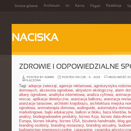
Archiwum
Ivi
Karny
Redakcja
Strona główna
Pogoń
Sp
NACISKA
ZDROWIE I ODPOWIEDZIALNE S
POSTED BY ADMIN
POSTED ON CZE - 6 - 2026
MOŻLIWOŚĆ K
WYŁĄCZONA
Tagi:
adopcje zwierząt
,
agencje reklamowe
,
agroturystyka rodzinn
domowych
,
akcesoria ogrodowe
,
aktywizm ekologiczny
,
alarm d
altany ogrodowe
,
analityka internetowa
,
analiza cyfrowa
,
animacje
rescue
,
aplikacje dietetyczne
,
aranżacja balkonu
,
aranżacja restau
aranżacje tarasowe
,
architekt krajobrazu
,
architektura miejska n
ogrodowa
,
aromaterapia domowa
,
audioguide
,
automatyka domow
marketingowe
,
bajki edukacyjne
,
balkon w bloku
,
baza klientów
,
b
analizy
,
biodegradowalne produkty
,
biznes Azja
,
biznes data-drive
Europa
,
biznes lokalny
,
biznes USA
,
bizuteria handmade
,
blog ga
branding osobisty
,
branding restauracji
,
branding wizualny
,
budown
budownictwo energooszczędne
,
caravaning
,
ceramika artystyczn