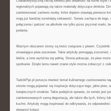
Charakterystyczną cechą serwisu jest otwartość na różne style i 
regionalnych pojawiają się także materiały dotyczące drinków. Dz
zainteresować zarówno osoby, które dopiero stawiają pierwsze krok
mają już bardziej rozwiniętą ciekawość. Serwis zachęca do tego
połączenia i patrzeć na alkohole nie tylko przez pryzmat marki, l
podania.
Ważnym obszarem strony są treści związane z piwem. Czytelnik m
omawiające piwa sezonowe. Takie artykuły pomagają zrozumieć, d
lekkie, a inne wyróżnia się pełnią. Strona pokazuje, że piwo mo
spotkanie. Dzięki temu nawet znane style można zobaczyć z cie
TadzikPije.pl porusza również temat kulinarnego zastosowania n
stronie mogą pojawiać się inspiracje dotyczące tego, jakie piwo, w
świątecznych smaków. Takie podejście sprawia, że serwis jest prz
zainteresowanych samą degustacją, ale także dla tych, którzy l
kuchni. Artykuły mogą inspirować do odkrywania, że odpowiednio 
elegancji kolacji.