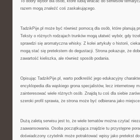
To dobry wybór dla osób, które lubią wracać do serwisów temat
razem mogą znaleźć coś zaskakującego.
TadzikPije.pl może być również pomocą dla osób, które planują pre
Teksty o różnych rodzajach trunków mogą ułatwić wybór, gdy trze
sprawdzi się aromatyczna whisky. Z kolei artykuły o historii, ciek
mogą stać się pretekstem do degustacji. Strona pokazuje, że dobry
zawartość kieliszka, ale również sposób podania.
Opisując TadzikPije.pl, warto podkreślić jego edukacyjny charakte
encyklopedia dla wąskiego grona specjalistów, lecz internetowy 
zainteresować wiele różnych osób. Znajdą tu coś dla siebie zarów
szeroki profil sprawia, że strona może być odbierana jako miejsc
Dużą zaletą serwisu jest to, że wiele tematów można czytać niez
zaawansowania. Osoba początkująca znajdzie tu przystępne porad
doświadczony czytelnik może potraktować wpisy jako pretekst do