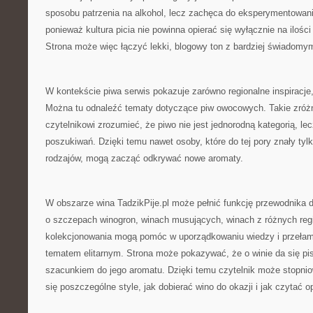
sposobu patrzenia na alkohol, lecz zachęca do eksperymentowani
ponieważ kultura picia nie powinna opierać się wyłącznie na ilości 
Strona może więc łączyć lekki, blogowy ton z bardziej świadomy
W kontekście piwa serwis pokazuje zarówno regionalne inspiracje, 
Można tu odnaleźć tematy dotyczące piw owocowych. Takie zró
czytelnikowi zrozumieć, że piwo nie jest jednorodną kategorią, l
poszukiwań. Dzięki temu nawet osoby, które do tej pory znały tyl
rodzajów, mogą zacząć odkrywać nowe aromaty.
W obszarze wina TadzikPije.pl może pełnić funkcję przewodnika d
o szczepach winogron, winach musujących, winach z różnych re
kolekcjonowania mogą pomóc w uporządkowaniu wiedzy i przełama
tematem elitarnym. Strona może pokazywać, że o winie da się pis
szacunkiem do jego aromatu. Dzięki temu czytelnik może stopni
się poszczególne style, jak dobierać wino do okazji i jak czytać o