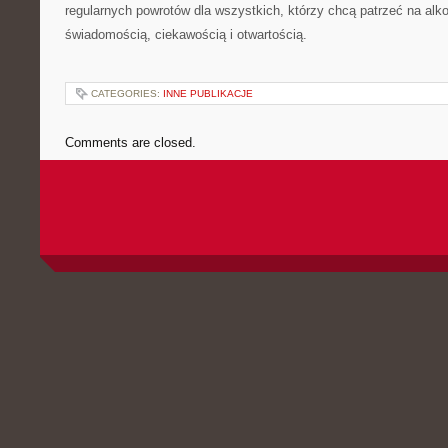
regularnych powrotów dla wszystkich, którzy chcą patrzeć na alk
świadomością, ciekawością i otwartością.
CATEGORIES:
INNE PUBLIKACJE
Comments are closed.