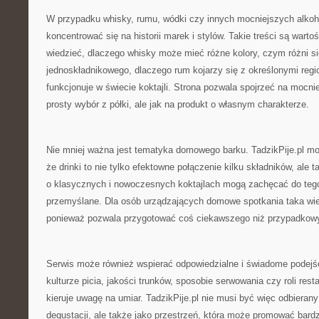
W przypadku whisky, rumu, wódki czy innych mocniejszych alkoh
koncentrować się na historii marek i stylów. Takie treści są warto
wiedzieć, dlaczego whisky może mieć różne kolory, czym różni si
jednoskładnikowego, dlaczego rum kojarzy się z określonymi regi
funkcjonuje w świecie koktajli. Strona pozwala spojrzeć na mocnie
prosty wybór z półki, ale jak na produkt o własnym charakterze.
Nie mniej ważna jest tematyka domowego barku. TadzikPije.pl m
że drinki to nie tylko efektowne połączenie kilku składników, ale
o klasycznych i nowoczesnych koktajlach mogą zachęcać do tego,
przemyślane. Dla osób urządzających domowe spotkania taka wi
ponieważ pozwala przygotować coś ciekawszego niż przypadkow
Serwis może również wspierać odpowiedzialne i świadome podejśc
kulturze picia, jakości trunków, sposobie serwowania czy roli resta
kieruje uwagę na umiar. TadzikPije.pl nie musi być więc odbierany
degustacji, ale także jako przestrzeń, która może promować bard