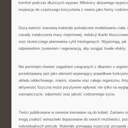
komfort podczas dłuższych wypraw. Miłośnicy aktywnego wypoc
inspiracje do częstszego korzystania z roweru jako formy codzie
Dużą wartość stanowią materiały poświęcone modelowaniu ciała. 
zasady zwiększania masy mięśniowej, redukcji tkanki tłuszczowej
oraz skutecznego planowania cykli treningowych. Wyjaśniają, jak
odpowiednim żywieniem i regeneracją, aby osiągać trwałe efekty.
Nie pominięto również zagadnień związanych z dbaniem o organi
przedstawiany jest jako element wspierający prawidłowe funkcjon
układu oddechowego, mięśni, stawów oraz całego organizmu. Arty
aktywność fizyczna może pozytywnie wpływać nie tylko na wygląd
samopoczucie, odporność oraz jakość codziennego życia.
Treści publikowane w serwisie kierowane są do kobiet. Zarówno os
mogą znaleźć wskazówki dopasowane do swoich możliwości, poz
indywidualnych potrzeb. Materiały pomagają rozpocząć przygodę z