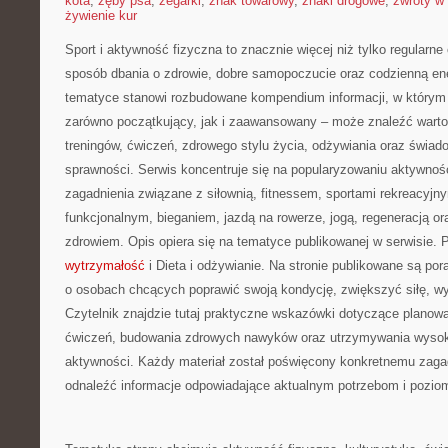
kota
,
zęby psa
,
zegarki
,
znak towarowy
,
znaki drogowe
,
zwroty w 
żywienie kur
Sport i aktywność fizyczna to znacznie więcej niż tylko regularne 
sposób dbania o zdrowie, dobre samopoczucie oraz codzienną ene
tematyce stanowi rozbudowane kompendium informacji, w którym 
zarówno początkujący, jak i zaawansowany – może znaleźć warto
treningów, ćwiczeń, zdrowego stylu życia, odżywiania oraz świad
sprawności. Serwis koncentruje się na popularyzowaniu aktywnośc
zagadnienia związane z siłownią, fitnessem, sportami rekreacyjny
funkcjonalnym, bieganiem, jazdą na rowerze, jogą, regeneracją 
zdrowiem. Opis opiera się na tematyce publikowanej w serwisie.
wytrzymałość
i Dieta i odżywianie. Na stronie publikowane są po
o osobach chcących poprawić swoją kondycję, zwiększyć siłę, w
Czytelnik znajdzie tutaj praktyczne wskazówki dotyczące planowa
ćwiczeń, budowania zdrowych nawyków oraz utrzymywania wysokie
aktywności. Każdy materiał został poświęcony konkretnemu zagad
odnaleźć informacje odpowiadające aktualnym potrzebom i pozi