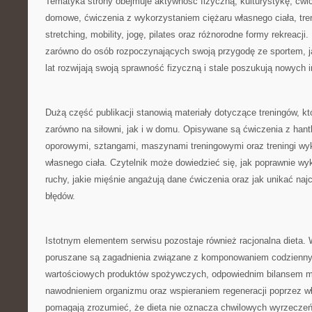
Tematyka strony obejmuje aktywność fizyczną, kulturystykę, ćwicz
domowe, ćwiczenia z wykorzystaniem ciężaru własnego ciała, tren
stretching, mobility, jogę, pilates oraz różnorodne formy rekreacji.
zarówno do osób rozpoczynających swoją przygodę ze sportem, jak
lat rozwijają swoją sprawność fizyczną i stale poszukują nowych in
Dużą część publikacji stanowią materiały dotyczące treningów, 
zarówno na siłowni, jak i w domu. Opisywane są ćwiczenia z hant
oporowymi, sztangami, maszynami treningowymi oraz treningi wy
własnego ciała. Czytelnik może dowiedzieć się, jak poprawnie 
ruchy, jakie mięśnie angażują dane ćwiczenia oraz jak unikać naj
błędów.
Istotnym elementem serwisu pozostaje również racjonalna dieta.
poruszane są zagadnienia związane z komponowaniem codzienny
wartościowych produktów spożywczych, odpowiednim bilansem m
nawodnieniem organizmu oraz wspieraniem regeneracji poprzez wł
pomagają zrozumieć, że dieta nie oznacza chwilowych wyrzeczeń,