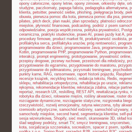
opony całoroczne
,
opony letnie
,
opony zimowe
,
orkiestry dęte
,
or
studyjne
,
paczkomaty
,
papuga falista
,
pedagogika alternatywna
,
p
klienta
,
petsitter
,
pewność siebie
,
phishing
,
pielęgnacja brody
,
pie
obuwia
,
pierwsza pomoc dla kota
,
pierwsza pomoc dla psa
,
pierw
pilates
,
pitch deck
,
plan nauki
,
plan sprzedaży
,
płatności odroczo
miejskie
,
płynność finansowa
,
podcasting
,
podróż z psem samoc
odpowiedzialne
,
poezja współczesna
,
polityka prywatności
,
Postg
ceramiczna
,
praktyki studenckie
,
prawo AI
,
prawo jazdy kat A
,
pr
procedury firmowe
,
product market fit
,
produktywność osobista
,
p
profilaktyka serca
,
profilaktyka urazów
,
próg rentowności
,
program
programowanie dla dzieci
,
programowanie Java
,
programowanie Ja
Kotlin
,
programowanie PHP
,
programowanie Python
,
programowani
interakcji
,
prompt engineering
,
prototypowanie
,
prywatność online
przepisy drogowe
,
przerwy ruchowe
,
przestrzeń dla młodzieży
,
pr
przygotowanie do egzaminu
,
przygotowanie do maratonu
,
przygot
przygotowanie do półmaratonu
,
przysmaki treningowe
,
psychodiet
punkty karne
,
RAG
,
ransomware
,
raport historii pojazdu
,
Raspberr
recenzje książek
,
recykling treści
,
redakcja tekstu
,
Redis
,
regener
sklepu
,
rehabilitacja ortopedyczna
,
rehabilitacja po urazie
,
reklama
rękojmia
,
rekomendacje klientów
,
rekrutacja zdalna
,
relacje partne
reportaż
,
research UX
,
reskilling
,
REST API
,
rewitalizacja rynku
,
robotyka dla dzieci
,
rolowanie mięśni
,
rośliny akwariowe
,
router d
rozciąganie dynamiczne
,
rozciąganie statyczne
,
rozgrzewka bieg
rzeczywistość
,
rozwój emocjonalny
,
rutyna wieczorna
,
ryby akwar
rzemiosło artystyczne
,
samochód rodzinny
,
samochód używany
,
samochody miejskie
,
second hand
,
segmentacja klientów
,
self-pu
sesja wizerunkowa
,
Shopify
,
sieć mesh
,
skanowanie 3D
,
skład ks
ślad węglowy podróży
,
smart TV
,
smycz treningowa
,
snycerstwo
,
kota
,
socjalizacja szczeniaka
,
socrealizm
,
spacer z psem
,
spółka
spółka z o.o.
,
Spring Boot
,
sprzedaż B2B
,
sprzedaż B2C
,
sprzeda