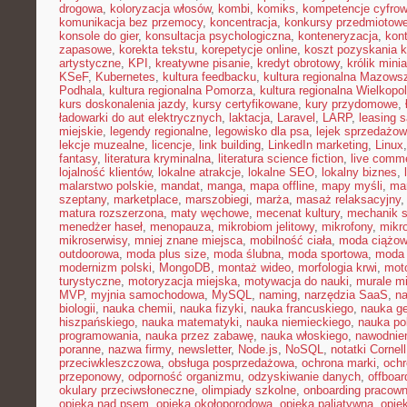
drogowa
,
koloryzacja włosów
,
kombi
,
komiks
,
kompetencje cyfro
komunikacja bez przemocy
,
koncentracja
,
konkursy przedmiotow
konsole do gier
,
konsultacja psychologiczna
,
konteneryzacja
,
kon
zapasowe
,
korekta tekstu
,
korepetycje online
,
koszt pozyskania k
artystyczne
,
KPI
,
kreatywne pisanie
,
kredyt obrotowy
,
królik mini
KSeF
,
Kubernetes
,
kultura feedbacku
,
kultura regionalna Mazows
Podhala
,
kultura regionalna Pomorza
,
kultura regionalna Wielkopol
kurs doskonalenia jazdy
,
kursy certyfikowane
,
kury przydomowe
,
ładowarki do aut elektrycznych
,
laktacja
,
Laravel
,
LARP
,
leasing 
miejskie
,
legendy regionalne
,
legowisko dla psa
,
lejek sprzedażow
lekcje muzealne
,
licencje
,
link building
,
LinkedIn marketing
,
Linux
fantasy
,
literatura kryminalna
,
literatura science fiction
,
live comm
lojalność klientów
,
lokalne atrakcje
,
lokalne SEO
,
lokalny biznes
,
malarstwo polskie
,
mandat
,
manga
,
mapa offline
,
mapy myśli
,
mar
szeptany
,
marketplace
,
marszobiegi
,
marża
,
masaż relaksacyjny
matura rozszerzona
,
maty węchowe
,
mecenat kultury
,
mechanik 
menedżer haseł
,
menopauza
,
mikrobiom jelitowy
,
mikrofony
,
mikr
mikroserwisy
,
mniej znane miejsca
,
mobilność ciała
,
moda ciążo
outdoorowa
,
moda plus size
,
moda ślubna
,
moda sportowa
,
moda 
modernizm polski
,
MongoDB
,
montaż wideo
,
morfologia krwi
,
moto
turystyczne
,
motoryzacja miejska
,
motywacja do nauki
,
murale mi
MVP
,
myjnia samochodowa
,
MySQL
,
naming
,
narzędzia SaaS
,
na
biologii
,
nauka chemii
,
nauka fizyki
,
nauka francuskiego
,
nauka ge
hiszpańskiego
,
nauka matematyki
,
nauka niemieckiego
,
nauka po
programowania
,
nauka przez zabawę
,
nauka włoskiego
,
nawodnie
poranne
,
nazwa firmy
,
newsletter
,
Node.js
,
NoSQL
,
notatki Cornell
przeciwkleszczowa
,
obsługa posprzedażowa
,
ochrona marki
,
ochr
przeponowy
,
odporność organizmu
,
odzyskiwanie danych
,
offboar
okulary przeciwsłoneczne
,
olimpiady szkolne
,
onboarding pracown
opieka nad psem
,
opieka okołoporodowa
,
opieka paliatywna
,
opie