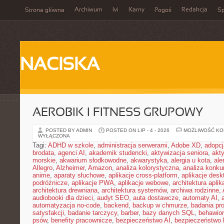
Archiwum
Ivi
Karny
Redakcja
Strona główna
Pogoń
Sp
NACISKA
AEROBIK I FITNESS GRUPOWY
POSTED BY ADMIN
POSTED ON LIP - 4 - 2026
MOŻLIWOŚĆ K
WYŁĄCZONA
Tagi:
ADHD w szkole
,
administracja serwerami
,
Adobe XD
,
adopcj
brodata
,
agenci AI
,
akademik studencki
,
aktywizacja seniora
,
akt
morskie
,
akwarium słodkowodne
,
akwarystyka
,
alergia u kota
,
ale
Allegro
,
Alzheimer
,
Amazon
,
analiza kolorystyczna
,
analiza konkur
anime
,
aparaty słuchowe
,
aplikacje cross-platform
,
aplikacje des
podróżnicze
,
aplikacje PWA
,
aplikacje webowe
,
architektura aplika
architektura drewniana
,
architektura systemów
,
archiwa rodzinne
,
audiobooki dla dzieci
,
audyt SEO
,
auta dostawcze
,
automaty AI
,
automatyzacja no-code
,
backend
,
backup w chmurze
,
badania pro
satysfakcji
,
badanie tarczycy
,
barber
,
bazy danych SQL
,
behawior
psów
,
benefity pracownicze
,
bezpieczeństwo AI
,
bezpieczeństwo h