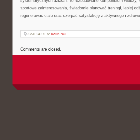
systematycznych działań. To rozbudowane kompendium wiedzy, k
sportowe zainteresowania, świadomie planować treningi, lepiej od
regenerować ciało oraz czerpać satysfakcję z aktywnego i zdrowe
CATEGORIES:
RANKINGI
Comments are closed.