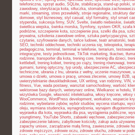
telefoniczna
,
sprzęt audio
,
SQLite
,
stabilizacja
,
stand-up polski
,
s
zawodowy
,
sterylizacja kota
,
stłuczka
,
stomatologia zachowawcz
marki
,
streaming
,
stres przewlekły
,
stroje regionalne
,
struktury da
domowe
,
styl biznesowy
,
styl casual
,
styl formalny
,
styl smart ca
stypendia
,
sukcesja firmy
,
SUV
,
Svelte
,
światło niebieskie
,
światł
świetlica wiejska
,
świnka morska
,
Symfony
,
system OKR
,
szafa 
podróżne
,
szczepienie kota
,
szczepienie psa
,
szelki dla psa
,
szk
prywatna
,
szkolenia zawodowe online
,
sztuka partycypacyjna
,
szt
czytanie
,
szyfrowanie danych
,
tańce ludowe
,
teatr amatorski
,
teat
SEO
,
techniki oddechowe
,
techniki uczenia się
,
teleopieka
,
terapi
pedagogiczna
,
terminal
,
terminal w telefonie
,
terrarium
,
testowani
integracyjne
,
testy jednostkowe
,
TikTok marketing
,
tkactwo
,
tłuma
rodzinne
,
transporter dla kota
,
trening core
,
trening dla dzieci
,
tren
kettlebell
,
trening kobiet
,
trening po ciąży
,
trening równowagi
,
tren
gumami
,
tuning optyczny
,
typ urody
,
ubezpieczenie AC
,
ubezpiec
techniczne
,
ubrania z lnu
,
ubrania z wełny
,
uczenie maszynowe
,
u
umowa o dzieło
,
umowa o pracę
,
umowa zlecenie
,
umowy B2B
,
u
uwierzytelnianie dwuskładnikowe
,
UX writing
,
van rodzinny
,
VIN
,
v
fitness
,
Vue
,
wada postawy
,
warsztat samochodowy
,
wartość klie
wektorowe bazy danych
,
weterynarz online
,
Wielkanoc w hotelu
,
W
wizytówka Google
,
własność intelektualna
,
włosy kręcone
,
włosy 
WooCommerce
,
WordPress development
,
workation
,
wsparcie kr
rodzinne
,
wybielanie zębów
,
wybór studiów
,
wycena startupu
,
wyci
oleju
,
wymiana studencka
,
wynagrodzenia
,
wynajem długotermino
wyprawka dla kota
,
wyprawka dla psa
,
wystąpienia publiczne
,
wys
youngtimery
,
YouTube Shorts
,
zabawki węchowe
,
zabezpieczenie 
zabezpieczenie lakieru
,
zabytkowe kościoły
,
zakup auta używane
zapachy unisex
,
zarządzanie małą firmą
,
zawieszenie
,
zdrowie h
zdrowie mężczyzn
,
zdrowie oczu
,
zdrowie słuchu
,
zdrowie w podr