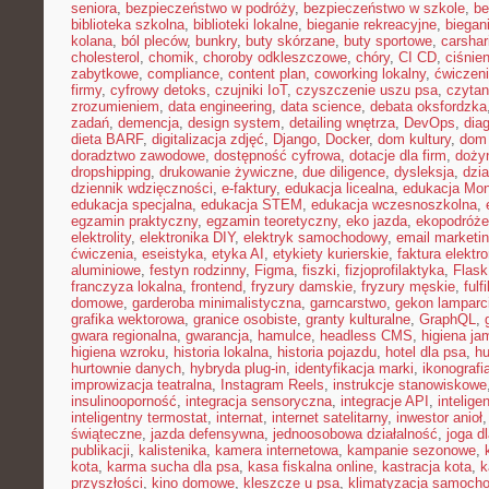
seniora
,
bezpieczeństwo w podróży
,
bezpieczeństwo w szkole
,
be
biblioteka szkolna
,
biblioteki lokalne
,
bieganie rekreacyjne
,
biegani
kolana
,
ból pleców
,
bunkry
,
buty skórzane
,
buty sportowe
,
carshar
cholesterol
,
chomik
,
choroby odkleszczowe
,
chóry
,
CI CD
,
ciśnien
zabytkowe
,
compliance
,
content plan
,
coworking lokalny
,
ćwiczeni
firmy
,
cyfrowy detoks
,
czujniki IoT
,
czyszczenie uszu psa
,
czytan
zrozumieniem
,
data engineering
,
data science
,
debata oksfordzka
zadań
,
demencja
,
design system
,
detailing wnętrza
,
DevOps
,
dia
dieta BARF
,
digitalizacja zdjęć
,
Django
,
Docker
,
dom kultury
,
dom 
doradztwo zawodowe
,
dostępność cyfrowa
,
dotacje dla firm
,
doży
dropshipping
,
drukowanie żywiczne
,
due diligence
,
dysleksja
,
dzia
dziennik wdzięczności
,
e-faktury
,
edukacja licealna
,
edukacja Mon
edukacja specjalna
,
edukacja STEM
,
edukacja wczesnoszkolna
,
egzamin praktyczny
,
egzamin teoretyczny
,
eko jazda
,
ekopodróże
elektrolity
,
elektronika DIY
,
elektryk samochodowy
,
email marketi
ćwiczenia
,
eseistyka
,
etyka AI
,
etykiety kurierskie
,
faktura elektr
aluminiowe
,
festyn rodzinny
,
Figma
,
fiszki
,
fizjoprofilaktyka
,
Flask
franczyza lokalna
,
frontend
,
fryzury damskie
,
fryzury męskie
,
fulf
domowe
,
garderoba minimalistyczna
,
garncarstwo
,
gekon lamparc
grafika wektorowa
,
granice osobiste
,
granty kulturalne
,
GraphQL
,
gwara regionalna
,
gwarancja
,
hamulce
,
headless CMS
,
higiena ja
higiena wzroku
,
historia lokalna
,
historia pojazdu
,
hotel dla psa
,
hu
hurtownie danych
,
hybryda plug-in
,
identyfikacja marki
,
ikonografi
improwizacja teatralna
,
Instagram Reels
,
instrukcje stanowiskowe
insulinooporność
,
integracja sensoryczna
,
integracje API
,
intelig
inteligentny termostat
,
internat
,
internet satelitarny
,
inwestor anioł
świąteczne
,
jazda defensywna
,
jednoosobowa działalność
,
joga d
publikacji
,
kalistenika
,
kamera internetowa
,
kampanie sezonowe
,
kota
,
karma sucha dla psa
,
kasa fiskalna online
,
kastracja kota
,
k
przyszłości
,
kino domowe
,
kleszcze u psa
,
klimatyzacja samoch