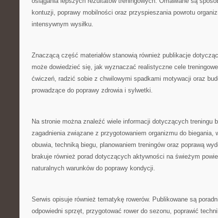
osiągania lepszych rezultatów treningowych. Omawiane są sposo
kontuzji, poprawy mobilności oraz przyspieszania powrotu organi
intensywnym wysiłku.
Znaczącą część materiałów stanowią również publikacje dotyczą
może dowiedzieć się, jak wyznaczać realistyczne cele treningow
ćwiczeń, radzić sobie z chwilowymi spadkami motywacji oraz bud
prowadzące do poprawy zdrowia i sylwetki.
Na stronie można znaleźć wiele informacji dotyczących treningu
zagadnienia związane z przygotowaniem organizmu do biegania,
obuwia, techniką biegu, planowaniem treningów oraz poprawą wyd
brakuje również porad dotyczących aktywności na świeżym powie
naturalnych warunków do poprawy kondycji.
Serwis opisuje również tematykę rowerów. Publikowane są poradn
odpowiedni sprzęt, przygotować rower do sezonu, poprawić techn