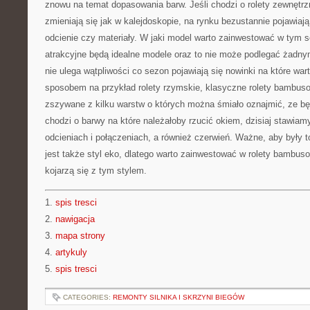
znowu na temat dopasowania barw. Jeśli chodzi o rolety zewnętrzne
zmieniają się jak w kalejdoskopie, na rynku bezustannie pojawiają
odcienie czy materiały. W jaki model warto zainwestować w tym 
atrakcyjne będą idealne modele oraz to nie może podlegać żadny
nie ulega wątpliwości co sezon pojawiają się nowinki na które wa
sposobem na przykład rolety rzymskie, klasyczne rolety bambuso
zszywane z kilku warstw o których można śmiało oznajmić, ze bę
chodzi o barwy na które należałoby rzucić okiem, dzisiaj stawiam
odcieniach i połączeniach, a również czerwień. Ważne, aby były 
jest także styl eko, dlatego warto zainwestować w rolety bambuso
kojarzą się z tym stylem.
1.
spis tresci
2.
nawigacja
3.
mapa strony
4.
artykuly
5.
spis tresci
CATEGORIES:
REMONTY SILNIKA I SKRZYNI BIEGÓW