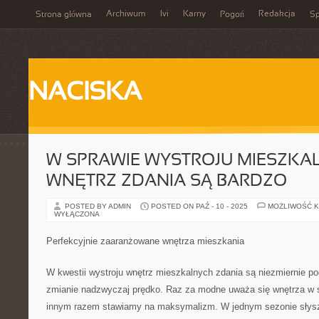
Archiwum
Ivi
Karny
Redakcja
Strona główna
Pogoń
Sp
NACISKA
W SPRAWIE WYSTROJU MIESZKA
WNĘTRZ ZDANIA SĄ BARDZO
POSTED BY ADMIN
POSTED ON PAŹ - 10 - 2025
MOŻLIWOŚĆ 
WYŁĄCZONA
Perfekcyjnie zaaranżowane wnętrza mieszkania
W kwestii wystroju wnętrz mieszkalnych zdania są niezmiernie po
zmianie nadzwyczaj prędko. Raz za modne uważa się wnętrza w s
innym razem stawiamy na maksymalizm. W jednym sezonie słysz