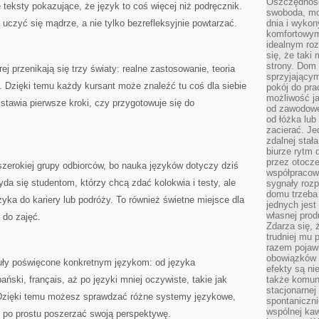
Oszczędność
e teksty pokazujące, że język to coś więcej niż podręcznik.
swoboda, mo
 uczyć się mądrze, a nie tylko bezrefleksyjnie powtarzać.
dnia i wyko
komfortowym
idealnym ro
się, że taki
strony. Dom
rej przenikają się trzy światy: realne zastosowanie, teoria
sprzyjający
. Dzięki temu każdy kursant może znaleźć tu coś dla siebie
pokój do pra
możliwość j
 stawia pierwsze kroki, czy przygotowuje się do
od zawodowe
od łóżka lub
zacierać. J
zdalnej stał
biurze rytm 
przez otocze
szerokiej grupy odbiorców, bo nauka języków dotyczy dziś
współpracow
da się studentom, którzy chcą zdać kolokwia i testy, ale
sygnały roz
domu trzeba
zyka do kariery lub podróży. To również świetne miejsce dla
jednych jest
własnej prod
 do zajęć.
Zdarza się, 
trudniej mu
razem pojawi
obowiązków i
kuły poświęcone konkretnym językom: od języka
efekty są ni
ański, français, aż po języki mniej oczywiste, takie jak
także komun
stacjonarnej
. Dzięki temu możesz sprawdzać różne systemy językowe,
spontaniczni
wspólnej kaw
o po prostu poszerzać swoją perspektywę.