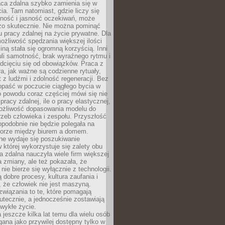
aca zdalna szybko zamienia się w
cia. Tam natomiast, gdzie liczy się
lność i jasność oczekiwań, może
dzo skutecznie. Nie można pominąć
 pracy zdalnej na życie prywatne. Dla
ożliwość spędzania większej ilości
iną stała się ogromną korzyścią. Inni
li samotność, brak wyraźnego rytmu i
dcięciu się od obowiązków. Praca z
a, jak ważne są codzienne rytuały,
t z ludźmi i zdolność regeneracji. Bez
opaść w poczucie ciągłego bycia w
o powodu coraz częściej mówi się nie
pracy zdalnej, ile o pracy elastycznej,
możliwość dopasowania modelu do
rzeb człowieka i zespołu. Przyszłość
podobnie nie będzie polegała na
orze między biurem a domem.
lne wydaje się poszukiwanie
 której wykorzystuje się zalety obu
a zdalna nauczyła wiele firm większej
a zmiany, ale też pokazała, że
nie bierze się wyłącznie z technologii.
 dobre procesy, kultura zaufania i
 że człowiek nie jest maszyną.
związania to te, które pomagają
tecznie, a jednocześnie zostawiają
wykłe życie.
 jeszcze kilka lat temu dla wielu osób
gana jako przywilej dostępny tylko w