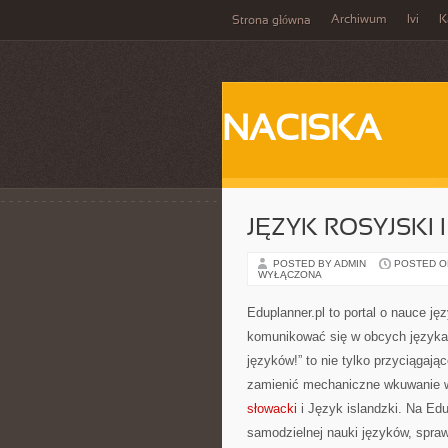
Archiwum
Ivi
K
Strona główna
NACISKA
JĘZYK ROSYJSKI 
POSTED BY ADMIN
POSTED ON 
WYŁĄCZONA
Eduplanner.pl to portal o nauce ję
komunikować się w obcych językac
języków!” to nie tylko przyciągają
zamienić mechaniczne wkuwanie w
słowacki
i Język islandzki. Na Ed
samodzielnej nauki języków, spra