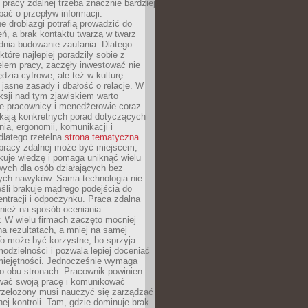
 pracy zdalnej trzeba znacznie bardziej
ać o przepływ informacji.
e drobiazgi potrafią prowadzić do
ń, a brak kontaktu twarzą w twarz
dnia budowanie zaufania. Dlatego
które najlepiej poradziły sobie z
em pracy, zaczęły inwestować nie
ędzia cyfrowe, ale też w kulturę
 jasne zasady i dbałość o relacje. W
eksji nad tym zjawiskiem warto
e pracownicy i menedżerowie coraz
ukają konkretnych porad dotyczących
nia, ergonomii, komunikacji i
dlatego rzetelna
strona tematyczna
pracy zdalnej może być miejscem,
kuje wiedzę i pomaga uniknąć wielu
wych dla osób działających bez
ch nawyków. Sama technologia nie
eśli brakuje mądrego podejścia do
ntracji i odpoczynku. Praca zdalna
nież na sposób oceniania
. W wielu firmach zaczęto mocniej
na rezultatach, a mniej na samej
o może być korzystne, bo sprzyja
odzielności i pozwala lepiej doceniać
miejętności. Jednocześnie wymaga
po obu stronach. Pracownik powinien
wać swoją pracę i komunikować
przełożony musi nauczyć się zarządzać
ej kontroli. Tam, gdzie dominuje brak