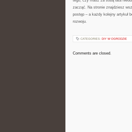
tego, czy masz za sobą lata nieud
zacząć. Na stronie znajdziesz wsz
postęp – a każdy kolejny artykuł
rozwoju.
CATEGORIES:
DIY W OGRODZIE
Comments are closed.