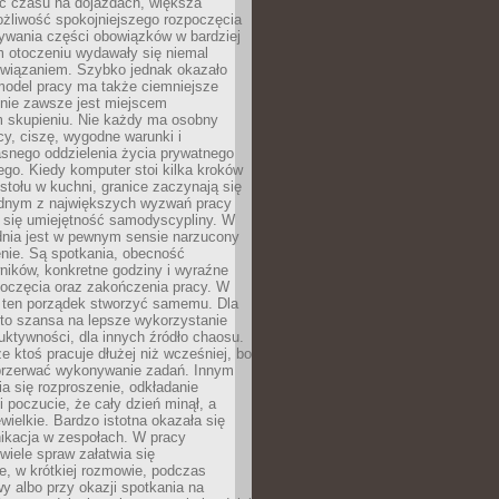
 czasu na dojazdach, większa
żliwość spokojniejszego rozpoczęcia
nywania części obowiązków w bardziej
 otoczeniu wydawały się niemal
związaniem. Szybko jednak okazało
 model pracy ma także ciemniejsze
 nie zawsze jest miejscem
m skupieniu. Nie każdy ma osobny
cy, ciszę, wygodne warunki i
asnego oddzielenia życia prywatnego
go. Kiedy komputer stoi kilka kroków
 stołu w kuchni, granice zaczynają się
ednym z największych wyzwań pracy
a się umiejętność samodyscypliny. W
dnia jest w pewnym sensie narzucony
nie. Są spotkania, obecność
ników, konkretne godziny i wyraźne
poczęcia oraz zakończenia pracy. W
 ten porządek stworzyć samemu. Dla
 to szansa na lepsze wykorzystanie
uktywności, dla innych źródło chaosu.
że ktoś pracuje dłużej niż wcześniej, bo
 przerwać wykonywanie zadań. Innym
a się rozproszenie, odkładanie
 poczucie, że cały dzień minął, a
ewielkie. Bardzo istotna okazała się
ikacja w zespołach. W pracy
 wiele spraw załatwia się
e, w krótkiej rozmowie, podczas
y albo przy okazji spotkania na