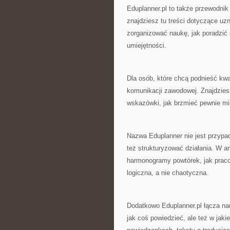
Eduplanner.pl to także przewodnik 
znajdziesz tu treści dotyczące u
zorganizować naukę, jak poradzić 
umiejętności.
Dla osób, które chcą podnieść kwa
komunikacji zawodowej. Znajdziesz
wskazówki, jak brzmieć pewnie mi
Nazwa Eduplanner nie jest przypa
też strukturyzować działania. W a
harmonogramy powtórek, jak pracow
logiczna, a nie chaotyczna.
Dodatkowo Eduplanner.pl łącza nau
jak coś powiedzieć, ale też w jaki