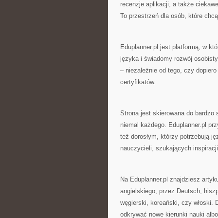
recenzje aplikacji, a także ciekaw
To przestrzeń dla osób, które chcą
Eduplanner.pl jest platformą, w któ
języka i świadomy rozwój osobisty
– niezależnie od tego, czy dopiero
certyfikatów.
Strona jest skierowana do bardzo 
niemal każdego. Eduplanner.pl przy
też dorosłym, którzy potrzebują ję
nauczycieli, szukających inspiracji
Na Eduplanner.pl znajdziesz arty
angielskiego, przez Deutsch, hiszp
węgierski, koreański, czy włoski
odkrywać nowe kierunki nauki alb