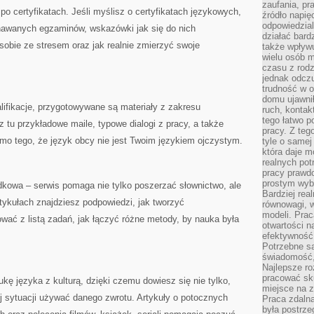
zaufania, pr
po certyfikatach. Jeśli myślisz o certyfikatach językowych,
źródło napię
odpowiedzia
znawanych egzaminów, wskazówki jak się do nich
działać bar
sobie ze stresem oraz jak realnie zmierzyć swoje
także wpływu
wielu osób m
czasu z rodz
jednak odczu
trudność w o
domu ujawnił
lifikacje, przygotowywane są materiały z zakresu
ruch, kontak
tego łatwo p
 tu przykładowe maile, typowe dialogi z pracy, a także
pracy. Z teg
mo tego, że język obcy nie jest Twoim językiem ojczystym.
tyle o samej 
która daje 
realnych pot
pracy prawdo
prostym wyb
dkowa – serwis pomaga nie tylko poszerzać słownictwo, ale
Bardziej rea
rtykułach znajdziesz podpowiedzi, jak tworzyć
równowagi, w
modeli. Prac
ać z listą zadań, jak łączyć różne metody, by nauka była
otwartości n
efektywność 
Potrzebne są
świadomość,
Najlepsze ro
pracować sku
kę języka z kulturą, dzięki czemu dowiesz się nie tylko,
miejsce na z
ej sytuacji używać danego zwrotu. Artykuły o potocznych
Praca zdalna
była postrze