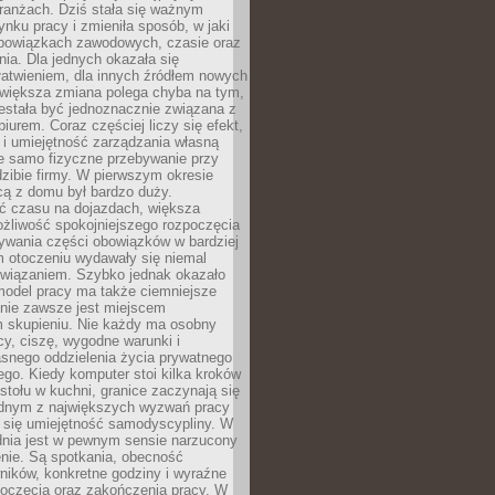
ranżach. Dziś stała się ważnym
nku pracy i zmieniła sposób, w jaki
bowiązkach zawodowych, czasie oraz
dnia. Dla jednych okazała się
atwieniem, dla innych źródłem nowych
większa zmiana polega chyba na tym,
estała być jednoznacznie związana z
iurem. Coraz częściej liczy się efekt,
 i umiejętność zarządzania własną
ie samo fizyczne przebywanie przy
dzibie firmy. W pierwszym okresie
cą z domu był bardzo duży.
 czasu na dojazdach, większa
żliwość spokojniejszego rozpoczęcia
nywania części obowiązków w bardziej
 otoczeniu wydawały się niemal
związaniem. Szybko jednak okazało
 model pracy ma także ciemniejsze
 nie zawsze jest miejscem
m skupieniu. Nie każdy ma osobny
cy, ciszę, wygodne warunki i
asnego oddzielenia życia prywatnego
go. Kiedy komputer stoi kilka kroków
 stołu w kuchni, granice zaczynają się
ednym z największych wyzwań pracy
a się umiejętność samodyscypliny. W
dnia jest w pewnym sensie narzucony
nie. Są spotkania, obecność
ników, konkretne godziny i wyraźne
poczęcia oraz zakończenia pracy. W