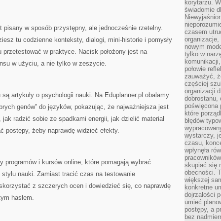
korytarzu. W
świadomie db
Niewyjaśnion
nieporozumie
t pisany w sposób przystępny, ale jednocześnie rzetelny.
czasem utru
organizacje, 
esz tu codzienne konteksty, dialogi, mini-historie i pomysły
nowym model
 przetestować w praktyce. Nacisk położony jest na
tylko w narz
komunikacji,
nsu w użyciu, a nie tylko w zeszycie.
połowie refl
zauważyć, ż
częściej sz
organizacji d
ą artykuły o psychologii nauki. Na Eduplanner.pl obalamy
dobrostanu, 
poświęcona 
brych genów” do języków, pokazując, że najważniejsza jest
które porząd
jak radzić sobie ze spadkami energii, jak dzielić materiał
błędów typo
wypracowany
ać postępy, żeby naprawdę widzieć efekty.
wystarczy, j
czasu, konce
wpłynęła rów
pracowników
sy programów i kursów online, które pomagają wybrać
skupiać się 
obecności. T
 stylu nauki. Zamiast tracić czas na testowanie
większej sam
skorzystać z szczerych ocen i dowiedzieć się, co naprawdę
konkretne u
dojrzałości 
stym hasłem.
umieć plano
postępy, a 
bez nadmiern