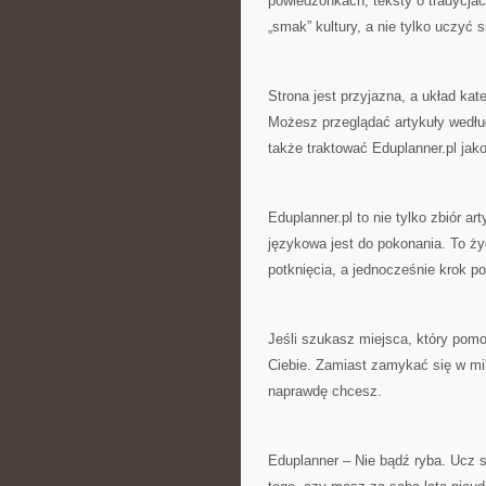
powiedzonkach, teksty o tradycjac
„smak” kultury, a nie tylko uczyć s
Strona jest przyjazna, a układ kate
Możesz przeglądać artykuły według
także traktować Eduplanner.pl jak
Eduplanner.pl to nie tylko zbiór ar
językowa jest do pokonania. To ż
potknięcia, a jednocześnie krok p
Jeśli szukasz miejsca, który pomo
Ciebie. Zamiast zamykać się w mi
naprawdę chcesz.
Eduplanner – Nie bądź ryba. Ucz s