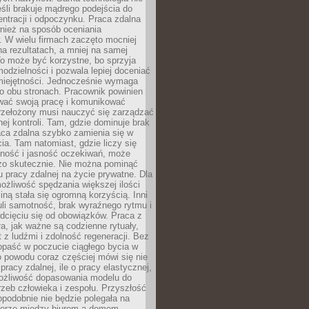
eśli brakuje mądrego podejścia do
ntracji i odpoczynku. Praca zdalna
nież na sposób oceniania
. W wielu firmach zaczęto mocniej
na rezultatach, a mniej na samej
o może być korzystne, bo sprzyja
odzielności i pozwala lepiej doceniać
miejętności. Jednocześnie wymaga
po obu stronach. Pracownik powinien
wać swoją pracę i komunikować
przełożony musi nauczyć się zarządzać
ej kontroli. Tam, gdzie dominuje brak
aca zdalna szybko zamienia się w
cia. Tam natomiast, gdzie liczy się
lność i jasność oczekiwań, może
dzo skutecznie. Nie można pominąć
 pracy zdalnej na życie prywatne. Dla
ożliwość spędzania większej ilości
iną stała się ogromną korzyścią. Inni
li samotność, brak wyraźnego rytmu i
dcięciu się od obowiązków. Praca z
a, jak ważne są codzienne rytuały,
t z ludźmi i zdolność regeneracji. Bez
opaść w poczucie ciągłego bycia w
o powodu coraz częściej mówi się nie
pracy zdalnej, ile o pracy elastycznej,
możliwość dopasowania modelu do
rzeb człowieka i zespołu. Przyszłość
podobnie nie będzie polegała na
orze między biurem a domem.