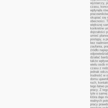
wystarczy, j
czasu, konce
wpłynęła rów
pracowników
skupiać się 
obecności. T
większej sam
konkretne u
dojrzałości 
umieć plano
postępy, a 
bez nadmiern
zaufania, pr
źródło napię
odpowiedzia
działać bar
także wpływu
wielu osób m
czasu z rodz
jednak odczu
trudność w o
domu ujawnił
ruch, kontak
tego łatwo p
pracy. Z teg
tyle o samej 
która daje 
realnych pot
pracy prawdo
prostym wyb