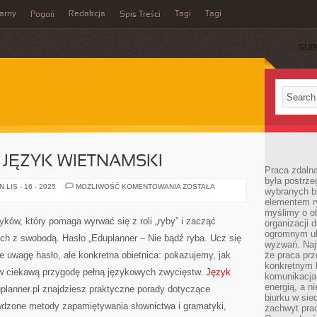
arny
Redakcja
Tagi
Tagi
Pogoń
Spis Treści
SUB
I JĘZYK WIETNAMSKI
Praca zdalna
była postrze
JĘZYK
LIS - 16 - 2025
MOŻLIWOŚĆ KOMENTOWANIA
ZOSTAŁA
wybranych b
ROSYJSKI
elementem ry
I
JĘZYK
myślimy o o
WIETNAMSKI
zyków, który pomaga wyrwać się z roli „ryby” i zacząć
organizacji 
ogromnym uł
h z swobodą. Hasło „Eduplanner – Nie bądź ryba. Ucz się
wyzwań. Naj
ce uwagę hasło, ale konkretna obietnica: pokazujemy, jak
że praca prz
konkretnym b
 ciekawą przygodę pełną językowych zwycięstw.
Język
komunikacja
energią, a n
uplanner.pl znajdziesz praktyczne porady dotyczące
biurku w sie
wdzone metody zapamiętywania słownictwa i gramatyki,
zachwyt pra