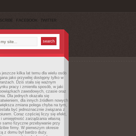
SCRIBE
FACEBOOK
TWITTER
 jeszcze kilka lat temu dla wielu osób
gana jako przywilej dostępny tylko w
ranżach. Dziś stała się ważnym
nku pracy i zmieniła sposób, w jaki
bowiązkach zawodowych, czasie oraz
dnia. Dla jednych okazała się
atwieniem, dla innych źródłem nowych
większa zmiana polega chyba na tym,
estała być jednoznacznie związana z
iurem. Coraz częściej liczy się efekt,
 i umiejętność zarządzania własną
ie samo fizyczne przebywanie przy
dzibie firmy. W pierwszym okresie
cą z domu był bardzo duży.