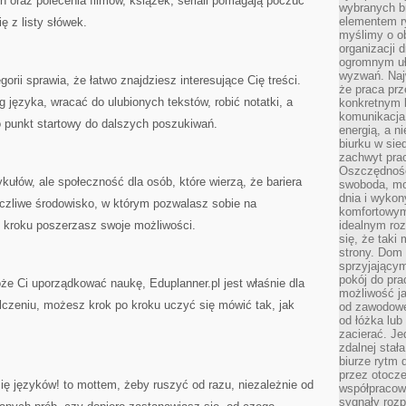
h oraz polecenia filmów, książek, seriali pomagają poczuć
wybranych b
elementem ry
ię z listy słówek.
myślimy o o
organizacji 
ogromnym uł
wyzwań. Naj
gorii sprawia, że łatwo znajdziesz interesujące Cię treści.
że praca prz
 języka, wracać do ulubionych tekstów, robić notatki, a
konkretnym b
komunikacja
o punkt startowy do dalszych poszukiwań.
energią, a n
biurku w sie
zachwyt pra
Oszczędność
tykułów, ale społeczność dla osób, które wierzą, że bariera
swoboda, mo
dnia i wyko
yczliwe środowisko, w którym pozwalasz sobie na
komfortowym
o kroku poszerzasz swoje możliwości.
idealnym ro
się, że taki
strony. Dom
sprzyjający
pokój do pra
że Ci uporządkować naukę, Eduplanner.pl jest właśnie dla
możliwość j
lczeniu, możesz krok po kroku uczyć się mówić tak, jak
od zawodowe
od łóżka lub
zacierać. J
zdalnej stał
biurze rytm 
przez otocze
ię języków! to mottem, żeby ruszyć od razu, niezależnie od
współpracow
sygnały roz