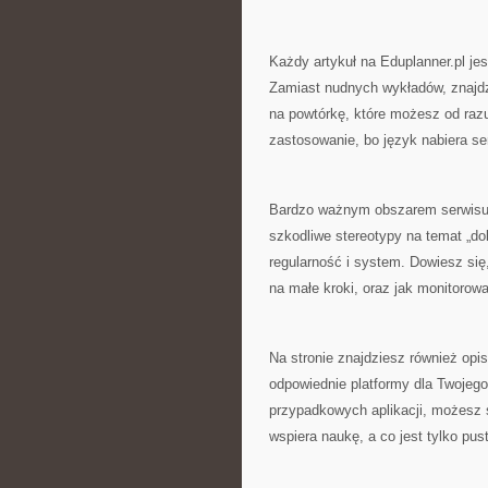
Każdy artykuł na Eduplanner.pl jes
Zamiast nudnych wykładów, znajdzi
na powtórkę, które możesz od razu
zastosowanie, bo język nabiera se
Bardzo ważnym obszarem serwisu s
szkodliwe stereotypy na temat „do
regularność i system. Dowiesz się, 
na małe kroki, oraz jak monitorow
Na stronie znajdziesz również opi
odpowiednie platformy dla Twojego
przypadkowych aplikacji, możesz 
wspiera naukę, a co jest tylko pu