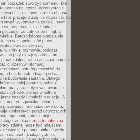
 ten porządek stworzyć samemu. Dla
 to szansa na lepsze wykorzystanie
uktywności, dla innych źródło chaosu.
że ktoś pracuje dłużej niż wcześniej, bo
 przerwać wykonywanie zadań. Innym
a się rozproszenie, odkładanie
 poczucie, że cały dzień minął, a
ewielkie. Bardzo istotna okazała się
ikacja w zespołach. W pracy
 wiele spraw załatwia się
e, w krótkiej rozmowie, podczas
y albo przy okazji spotkania na
 pracy zdalnej trzeba znacznie bardziej
ać o przepływ informacji.
e drobiazgi potrafią prowadzić do
ń, a brak kontaktu twarzą w twarz
dnia budowanie zaufania. Dlatego
które najlepiej poradziły sobie z
em pracy, zaczęły inwestować nie
ędzia cyfrowe, ale też w kulturę
 jasne zasady i dbałość o relacje. W
eksji nad tym zjawiskiem warto
e pracownicy i menedżerowie coraz
ukają konkretnych porad dotyczących
nia, ergonomii, komunikacji i
dlatego rzetelna
strona tematyczna
pracy zdalnej może być miejscem,
kuje wiedzę i pomaga uniknąć wielu
wych dla osób działających bez
ch nawyków. Sama technologia nie