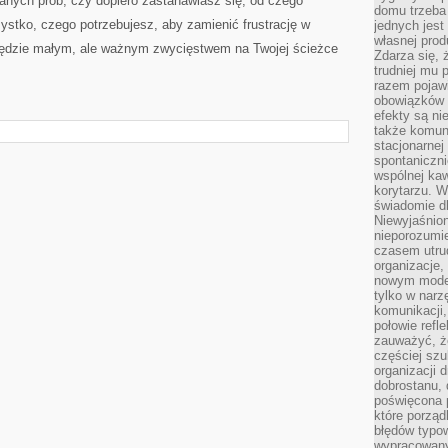
anych prób, czy dopiero zastanawiasz się, od czego
domu trzeba
ystko, czego potrzebujesz, aby zamienić frustrację w
jednych jest
własnej prod
 będzie małym, ale ważnym zwycięstwem na Twojej ścieżce
Zdarza się, 
trudniej mu
razem pojawi
obowiązków i
efekty są ni
także komun
stacjonarnej
spontaniczni
wspólnej kaw
korytarzu. W
świadomie db
Niewyjaśnion
nieporozumie
czasem utru
organizacje, 
nowym model
tylko w narz
komunikacji,
połowie refl
zauważyć, ż
częściej sz
organizacji d
dobrostanu, 
poświęcona 
które porząd
błędów typo
wypracowany