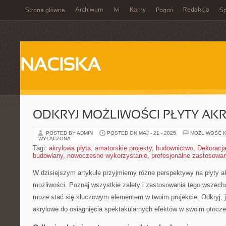
Archiwum
Ivi
Karny
Redakcja
Strona główna
Pogoń
Sp
NACISKA
ODKRYJ MOŻLIWOŚCI PŁYTY AKR
POSTED BY ADMIN
POSTED ON MAJ - 21 - 2025
MOŻLIWOŚĆ 
WYŁĄCZONA
Tagi:
akrylowa płyta
,
amatorskie projekty
,
budownictwo
,
Dekoracj
budowlany
,
nowoczesne wykorzystanie
,
profesjonalne zastosowan
W dzisiejszym artykule przyjmiemy różne perspektywy na‌ płyty ak
możliwości. Poznaj wszystkie zalety i⁢ zastosowania tego wszechs
może stać się kluczowym elementem w⁣ twoim projekcie. Odkryj, j
akrylowe do osiągnięcia spektakularnych efektów w swoim otocze