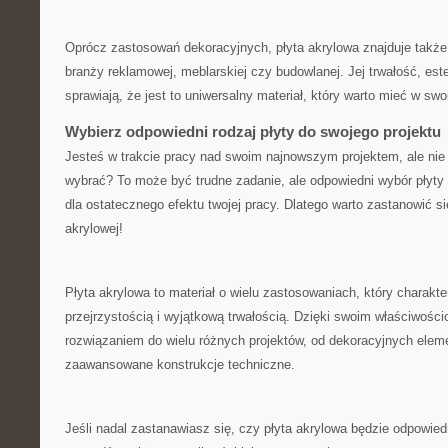
Oprócz ​zastosowań dekoracyjnych, płyta akrylowa znajduje także 
branży reklamowej, meblarskiej czy budowlanej. Jej trwałość, estet
sprawiają, że ‌jest to uniwersalny materiał, który warto‌ mieć w sw
Wybierz odpowiedni⁤ rodzaj⁢ płyty do swojego projektu
Jesteś w trakcie pracy nad swoim najnowszym projektem, ale nie w
wybrać? To może​ być trudne ‌zadanie, ale odpowiedni wybór płyty
dla ostatecznego efektu twojej‍ pracy. ⁢Dlatego warto zastanowić s
akrylowej!
Płyta akrylowa to materiał o wielu zastosowaniach, który charakt
⁢przejrzystością i wyjątkową trwałością. Dzięki swoim⁣ właściwoś
rozwiązaniem do wielu‍ różnych projektów, od dekoracyjnych ele
zaawansowane konstrukcje techniczne.
Jeśli nadal zastanawiasz się, czy ‌płyta akrylowa ‍będzie odpowiedn