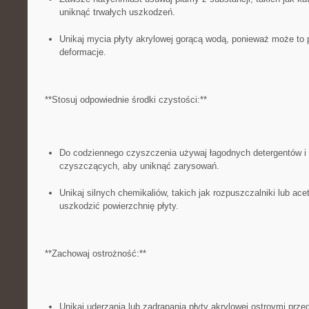
uniknąć trwałych uszkodzeń.
Unikaj ​mycia płyty akrylowej gorącą wodą, ponieważ może to
deformacje.
**Stosuj odpowiednie‌ środki czystości:**
Do codziennego czyszczenia używaj łagodnych detergentów i 
czyszczących, ⁢aby uniknąć zarysowań.
Unikaj silnych chemikaliów, takich jak rozpuszczalniki lub ace
‌uszkodzić powierzchnię⁤ płyty.
**Zachowaj ostrożność:**
Unikaj uderzania lub zadrapania ‌płyty akrylowej ostroymi pr