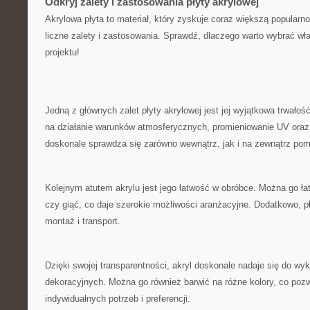
Odkryj zalety i zastosowania płyty akrylowej
Akrylowa płyta to materiał, który zyskuje coraz większą popularn
liczne zalety i zastosowania. Sprawdź, dlaczego warto wybrać ⁤wła
projektu!
Jedną z głównych zalet płyty akrylowej jest jej wyjątkowa trwałość.
na działanie warunków⁤ atmosferycznych, ‍promieniowanie ‌UV oraz 
⁣doskonale sprawdza się zarówno wewnątrz, jak i na zewnątrz po
Kolejnym atutem akrylu jest jego łatwość w⁢ obróbce.​ Można go łat
czy giąć, co daje szerokie możliwości ⁣aranżacyjne. Dodatkowo, pły
montaż‍ i transport.
Dzięki swojej transparentności, akryl doskonale ​nadaje się⁢ do wyk
dekoracyjnych. Można go również barwić na ‍różne kolory, co pozw
indywidualnych potrzeb i preferencji.