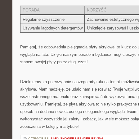
PORADA
KORZYŚĆ
Regularne czyszczenie
Zachowanie⁢ estetycznego wy
Używanie ⁣łagodnych detergentów
Uniknięcie zarysowań ⁣i usz
Pamiętaj, że odpowiednia pielęgnacja płyty⁣ akrylowej to klucz⁣ do
wyglądu na lata. Dzięki naszym poradom będziesz mógł cieszyć s
stanem swojej płyty przez długi czas!
Dziękujemy za ‌przeczytanie naszego⁤ artykułu ⁤na temat możliwości
akrylowa. Mam nadzieję, że udało nam się rozwiać Twoje wątpliw
wszechstronnego materiału oraz zainspirować do wykorzystania 
użytkowaniu. Pamiętaj, że płyta akrylowa to nie tylko​ praktyczne 
sposób na​ dodanie nowoczesnego‍ i eleganckiego wyglądu Twoim ‍
wykorzystać wszystkie jej zalety i zobacz, ⁣jak wiele możesz osią
zobaczenia w kolejnym artykule!
CATEGORIES:
BABY SHOWER I GENDER REVEAL