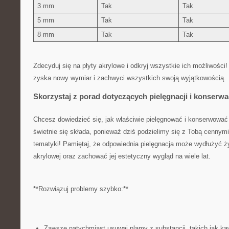
3 mm
Tak
Tak
5 mm
Tak
Tak
8 mm
Tak
Tak
Zdecyduj się na płyty akrylowe i odkryj wszystkie ich możliwości! 
zyska nowy ‌wymiar i zachwyci wszystkich swoją wyjątkowością.
Skorzystaj z porad dotyczących pielęgnacji⁤ i konserwac
Chcesz dowiedzieć się, jak ​właściwie pielęgnować i konserwować 
świetnie się⁣ składa, ponieważ dziś podzielimy się z Tobą cennym
tematyki! Pamiętaj, że​ odpowiednia pielęgnacja⁤ może‍ wydłużyć 
akrylowej oraz zachować jej estetyczny wygląd ‌na wiele lat.
**Rozwiązuj problemy szybko:**
Zawsze natychmiast usuwaj plamy z substancji, takich jak ⁣ka