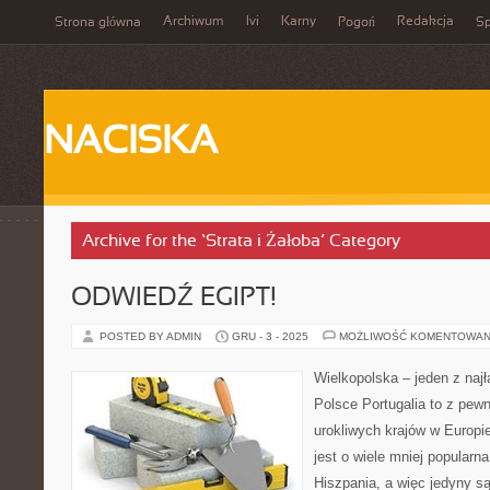
Archiwum
Ivi
Karny
Redakcja
Strona główna
Pogoń
Sp
NACISKA
Archive for the ‘Strata i Żałoba’ Category
ODWIEDŹ EGIPT!
POSTED BY ADMIN
GRU - 3 - 2025
MOŻLIWOŚĆ KOMENTOWAN
Wielkopolska – jeden z naj
Polsce Portugalia to z pewn
urokliwych krajów w Europie
jest o wiele mniej popularn
Hiszpania, a więc jedyny sąs