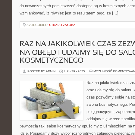
do nowoczesnych pomieszczeń dostępne są w kosmicznych cena
wzmiankować, iż również jest to rezultatem tego, że […]
CATEGORIES:
STRATA I ŻAŁOBA
RAZ NA JAKIKOLWIEK CZAS ZEZ
NA OBŁĘD I UDAJMY SIĘ DO SA
KOSMETYCZNEGO
POSTED BY ADMIN
LIP - 29 - 2025
MOŻLIWOŚĆ KOMENTOWAN
Raz na jakikolwiek czas z
oraz udajmy się do salonu
czas pozwólmy sobie na sz
salonu kosmetycznego. Po
pielęgnacyjnym, zapomnijm
oddajmy się w ręce sprofil
pewnością taki salon kosmetyczny opuścimy z uśmieszkiem na tw
idzie. Posiadamy duży wybór różnorodnych zabiegów pielęgnacy