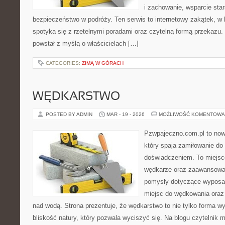
i zachowanie, wsparcie sta
bezpieczeństwo w podróży. Ten serwis to internetowy zakątek, w 
spotyka się z rzetelnymi poradami oraz czytelną formą przekazu
powstał z myślą o właścicielach […]
CATEGORIES:
ZIMĄ W GÓRACH
WĘDKARSTWO
POSTED BY ADMIN
MAR - 19 - 2026
MOŻLIWOŚĆ KOMENTOWA
Pzwpajeczno.com.pl to now
który spaja zamiłowanie d
doświadczeniem. To miejsc
wędkarze oraz zaawansowa
pomysły dotyczące wyposaż
miejsc do wędkowania oraz
nad wodą. Strona prezentuje, że wędkarstwo to nie tylko forma w
bliskość natury, który pozwala wyciszyć się. Na blogu czytelnik 