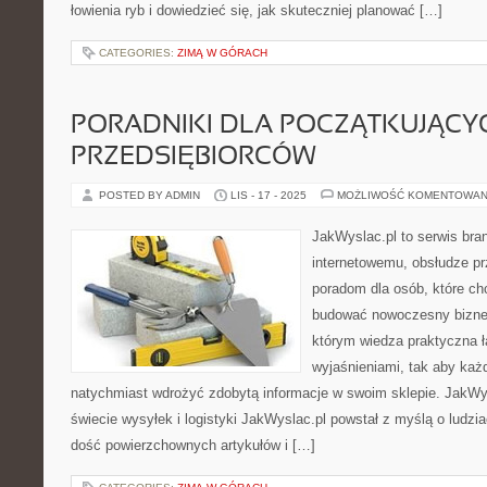
łowienia ryb i dowiedzieć się, jak skuteczniej planować […]
CATEGORIES:
ZIMĄ W GÓRACH
PORADNIKI DLA POCZĄTKUJĄCY
PRZEDSIĘBIORCÓW
POSTED BY ADMIN
LIS - 17 - 2025
MOŻLIWOŚĆ KOMENTOWAN
JakWyslac.pl to serwis br
internetowemu, obsłudze p
poradom dla osób, które ch
budować nowoczesny biznes
którym wiedza praktyczna ł
wyjaśnieniami, tak aby każ
natychmiast wdrożyć zdobytą informacje w swoim sklepie. JakW
świecie wysyłek i logistyki JakWyslac.pl powstał z myślą o ludzi
dość powierzchownych artykułów i […]