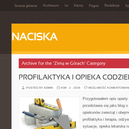
Archiwum
Ivi
Karny
Redakcja
Strona główna
Pogoń
Sp
NACISKA
Archive for the ‘Zimą w Górach’ Category
PROFILAKTYKA I OPIEKA CODZI
POSTED BY ADMIN
KWI - 2 - 2026
MOŻLIWOŚĆ KOMENTOWAN
Przygotowałem opis oparty 
przedstawia się jako blog o
opiekunów zwierząt i obejmu
profilaktyka i terapia, odży
sytuacje, opieka lekarska 