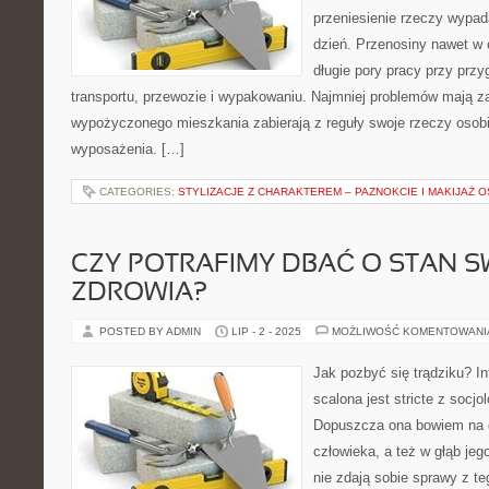
przeniesienie rzeczy wypad
dzień. Przenosiny nawet w 
długie pory pracy przy prz
transportu, przewozie i wypakowaniu. Najmniej problemów mają z
wypożyczonego mieszkania zabierają z reguły swoje rzeczy osobis
wyposażenia. […]
CATEGORIES:
STYLIZACJE Z CHARAKTEREM – PAZNOKCIE I MAKIJAŻ
CZY POTRAFIMY DBAĆ O STAN 
ZDROWIA?
POSTED BY ADMIN
LIP - 2 - 2025
MOŻLIWOŚĆ KOMENTOWAN
Jak pozbyć się trądziku? In
scalona jest stricte z socjo
Dopuszcza ona bowiem na 
człowieka, a też w głąb je
nie zdają sobie sprawy z t