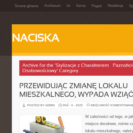
Archiwum
Ivi
Karny
Redakcja
Strona główna
Pogoń
Sp
NACISKA
Archive for the ‘Stylizacje z Charakterem – Paznokci
Osobowościowy’ Category
PRZEWIDUJĄC ZMIANĘ LOKALU
MIESZKALNEGO, WYPADA WZIĄ
POSTED BY ADMIN
PAŹ - 6 - 2025
MOŻLIWOŚĆ KOMENTOWAN
W zależności od tego, w ja
miejsce docelowe, rośnie c
lokalu mieszkalnego, należ