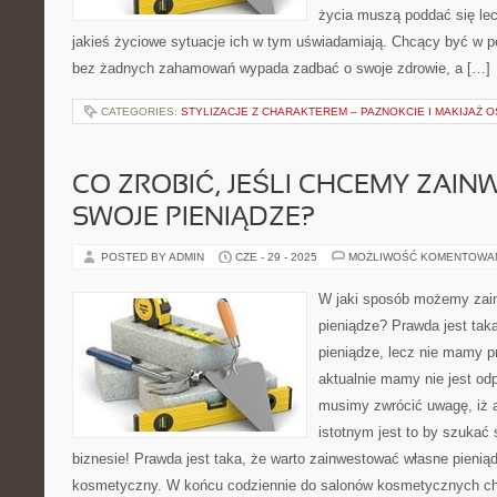
życia muszą poddać się lec
jakieś życiowe sytuacje ich w tym uświadamiają. Chcący być w pe
bez żadnych zahamowań wypada zadbać o swoje zdrowie, a […]
CATEGORIES:
STYLIZACJE Z CHARAKTEREM – PAZNOKCIE I MAKIJAŻ
CO ZROBIĆ, JEŚLI CHCEMY ZAI
SWOJE PIENIĄDZE?
POSTED BY ADMIN
CZE - 29 - 2025
MOŻLIWOŚĆ KOMENTOWA
W jaki sposób możemy zai
pieniądze? Prawda jest taka
pieniądze, lecz nie mamy pr
aktualnie mamy nie jest od
musimy zwrócić uwagę, iż a
istotnym jest to by szukać
biznesie! Prawda jest taka, że warto zainwestować własne pienią
kosmetyczny. W końcu codziennie do salonów kosmetycznych chod