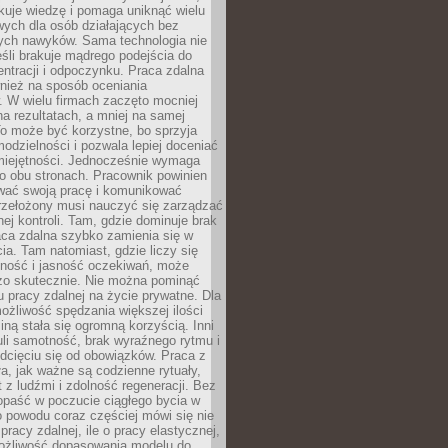
kuje wiedzę i pomaga uniknąć wielu
wych dla osób działających bez
ch nawyków. Sama technologia nie
eśli brakuje mądrego podejścia do
ntracji i odpoczynku. Praca zdalna
nież na sposób oceniania
. W wielu firmach zaczęto mocniej
na rezultatach, a mniej na samej
o może być korzystne, bo sprzyja
odzielności i pozwala lepiej doceniać
miejętności. Jednocześnie wymaga
po obu stronach. Pracownik powinien
wać swoją pracę i komunikować
przełożony musi nauczyć się zarządzać
ej kontroli. Tam, gdzie dominuje brak
aca zdalna szybko zamienia się w
cia. Tam natomiast, gdzie liczy się
lność i jasność oczekiwań, może
dzo skutecznie. Nie można pominąć
 pracy zdalnej na życie prywatne. Dla
ożliwość spędzania większej ilości
iną stała się ogromną korzyścią. Inni
li samotność, brak wyraźnego rytmu i
dcięciu się od obowiązków. Praca z
a, jak ważne są codzienne rytuały,
t z ludźmi i zdolność regeneracji. Bez
opaść w poczucie ciągłego bycia w
o powodu coraz częściej mówi się nie
pracy zdalnej, ile o pracy elastycznej,
możliwość dopasowania modelu do