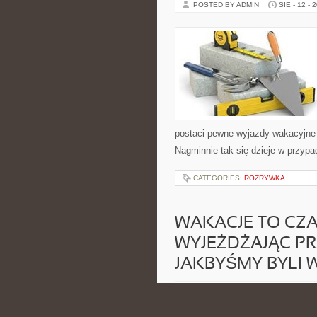
POSTED BY ADMIN
SIE - 12 - 
postaci pewne wyjazdy wakacyjne są
Nagminnie tak się dzieje w przyp
CATEGORIES:
ROZRYWKA
WAKACJE TO CZA
WYJEŻDŻAJĄC PR
JAKBYŚMY BYLI 
POSTED BY ADMIN
SIE - 12 - 