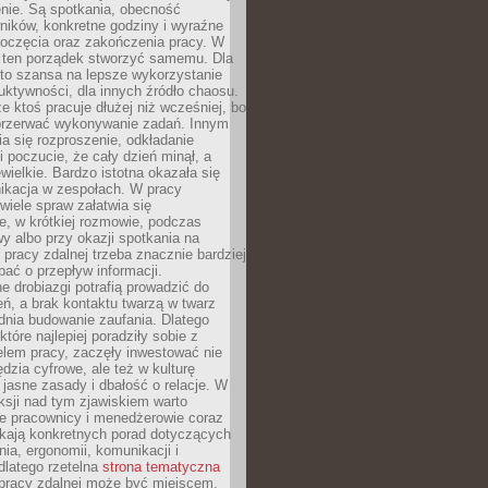
nie. Są spotkania, obecność
ników, konkretne godziny i wyraźne
poczęcia oraz zakończenia pracy. W
 ten porządek stworzyć samemu. Dla
 to szansa na lepsze wykorzystanie
uktywności, dla innych źródło chaosu.
że ktoś pracuje dłużej niż wcześniej, bo
 przerwać wykonywanie zadań. Innym
a się rozproszenie, odkładanie
 poczucie, że cały dzień minął, a
ewielkie. Bardzo istotna okazała się
ikacja w zespołach. W pracy
 wiele spraw załatwia się
e, w krótkiej rozmowie, podczas
y albo przy okazji spotkania na
 pracy zdalnej trzeba znacznie bardziej
ać o przepływ informacji.
e drobiazgi potrafią prowadzić do
ń, a brak kontaktu twarzą w twarz
dnia budowanie zaufania. Dlatego
które najlepiej poradziły sobie z
em pracy, zaczęły inwestować nie
ędzia cyfrowe, ale też w kulturę
 jasne zasady i dbałość o relacje. W
eksji nad tym zjawiskiem warto
e pracownicy i menedżerowie coraz
ukają konkretnych porad dotyczących
nia, ergonomii, komunikacji i
dlatego rzetelna
strona tematyczna
pracy zdalnej może być miejscem,