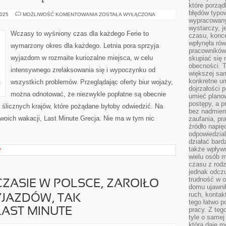
które porząd
błędów typo
BIURA
2025
MOŻLIWOŚĆ KOMENTOWANIA
ZOSTAŁA WYŁĄCZONA
PODRÓŻY,
wypracowany
PRZENIGDY
wystarczy, j
NA
Wczasy to wyśniony czas dla każdego Ferie to
czasu, konce
NIEDOBÓR
KLIENTÓW
wpłynęła rów
wymarzony okres dla każdego. Letnia pora sprzyja
NIE
pracowników
LABIEDZĄ
wyjazdom w rozmaite kuriozalne miejsca, w celu
skupiać się 
obecności. T
intensywnego zrelaksowania się i wypoczynku od
większej sam
konkretne u
wszystkich problemów. Przeglądając oferty biur wojaży,
dojrzałości 
można odnotować, że niezwykle popłatne są obecnie
umieć plano
postępy, a 
o ślicznych krajów, które pożądane byłoby odwiedzić. Na
bez nadmiern
woich wakacji, Last Minute Grecja. Nie ma w tym nic
zaufania, pr
źródło napię
odpowiedzia
działać bar
także wpływu
Y
wielu osób m
czasu z rodz
jednak odczu
trudność w o
ZASIE W POLSCE, ZAROIŁO
domu ujawnił
ruch, kontak
YJAZDÓW, TAK
tego łatwo p
pracy. Z teg
AST MINUTE
tyle o samej 
która daje 