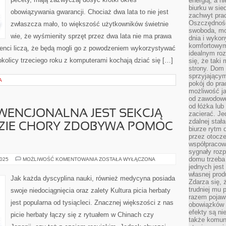
energią, a n
WIĘKSZOŚCI
WYPADKÓW
biurku w sie
obowiązywania gwarancji. Chociaż dwa lata to nie jest
zachwyt pra
Oszczędność
zwłaszcza mało, to większość użytkowników świetnie
swoboda, mo
wie, że wyśmienity sprzęt przez dwa lata nie ma prawa
dnia i wyko
komfortowym
enci liczą, że będą mogli go z powodzeniem wykorzystywać
idealnym ro
okolicy trzeciego roku z komputerami kochają dziać się […]
się, że taki
strony. Dom
sprzyjający
A
pokój do pra
możliwość j
od zawodowe
od łóżka lub
ENCJONALNA JEST SEKCJĄ
zacierać. J
zdalnej stał
DZIE CHORY ZDOBYWA POMOC
biurze rytm 
przez otocze
współpracow
sygnały roz
domu trzeba
MEDYCYNA
2025
MOŻLIWOŚĆ KOMENTOWANIA
ZOSTAŁA WYŁĄCZONA
KONWENCJONALNA
jednych jest
JEST
własnej prod
SEKCJĄ
Jak każda dyscyplina nauki, również medycyna posiada
LECZNICTWA,
Zdarza się, 
GDZIE
trudniej mu
swoje niedociągnięcia oraz zalety Kultura picia herbaty
CHORY
razem pojawi
ZDOBYWA
jest popularna od tysiącleci. Znacznej większości z nas
POMOC
obowiązków i
LEKARSKĄ
efekty są ni
picie herbaty łączy się z rytuałem w Chinach czy
także komun