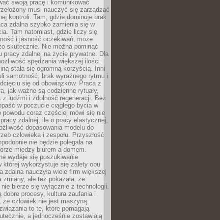
wać swoją pracę i komunikować
przełożony musi nauczyć się zarządzać
ej kontroli. Tam, gdzie dominuje brak
aca zdalna szybko zamienia się w
cia. Tam natomiast, gdzie liczy się
lność i jasność oczekiwań, może
dzo skutecznie. Nie można pominąć
 pracy zdalnej na życie prywatne. Dla
ożliwość spędzania większej ilości
iną stała się ogromną korzyścią. Inni
li samotność, brak wyraźnego rytmu i
dcięciu się od obowiązków. Praca z
a, jak ważne są codzienne rytuały,
t z ludźmi i zdolność regeneracji. Bez
opaść w poczucie ciągłego bycia w
o powodu coraz częściej mówi się nie
pracy zdalnej, ile o pracy elastycznej,
możliwość dopasowania modelu do
rzeb człowieka i zespołu. Przyszłość
podobnie nie będzie polegała na
orze między biurem a domem.
lne wydaje się poszukiwanie
 której wykorzystuje się zalety obu
a zdalna nauczyła wiele firm większej
a zmiany, ale też pokazała, że
nie bierze się wyłącznie z technologii.
 dobre procesy, kultura zaufania i
 że człowiek nie jest maszyną.
związania to te, które pomagają
tecznie, a jednocześnie zostawiają