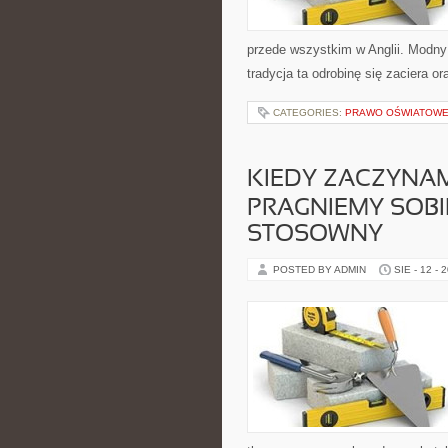
przede wszystkim w Anglii. Modny 
tradycja ta odrobinę się zaciera or
CATEGORIES:
PRAWO OŚWIATOW
KIEDY ZACZYNA
PRAGNIEMY SOB
STOSOWNY
POSTED BY ADMIN
SIE - 12 - 