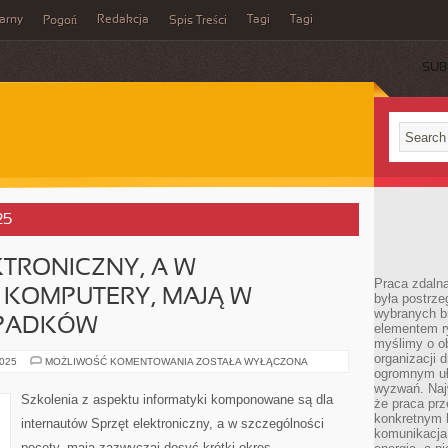
arny
Redakcja
Tagi
Tagi
Pogoń
Spis Treści
SUB
25
TRONICZNY, A W
Praca zdalna
 KOMPUTERY, MAJĄ W
była postrze
wybranych b
YPADKÓW
elementem ry
myślimy o o
organizacji 
EKWIPUNEK
2025
MOŻLIWOŚĆ KOMENTOWANIA
ZOSTAŁA WYŁĄCZONA
ELEKTRONICZNY,
ogromnym uł
A
wyzwań. Naj
W
Szkolenia z aspektu informatyki komponowane są dla
że praca prz
SZCZEGÓLNOŚCI
KOMPUTERY,
konkretnym b
internautów Sprzęt elektroniczny, a w szczególności
MAJĄ
komunikacja
W
pecety, mają zazwyczaj dosyć krótki okres