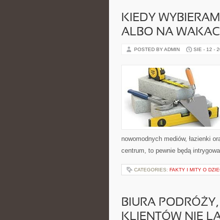
KIEDY WYBIERAM
ALBO NA WAKAC
POSTED BY ADMIN
SIE - 12 - 
nowomodnych mediów, łazienki oraz
centrum, to pewnie będą intrygowa
CATEGORIES:
FAKTY I MITY O DZIE
BIURA PODRÓŻY,
KLIENTÓW NIE L