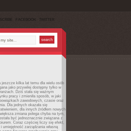
SCRIBE
FACEBOOK
TWITTER
 jeszcze kilka lat temu dla wielu osób
gana jako przywilej dostępny tylko w
ranżach. Dziś stała się ważnym
nku pracy i zmieniła sposób, w jaki
bowiązkach zawodowych, czasie oraz
dnia. Dla jednych okazała się
atwieniem, dla innych źródłem nowych
większa zmiana polega chyba na tym,
estała być jednoznacznie związana z
iurem. Coraz częściej liczy się efekt,
 i umiejętność zarządzania własną