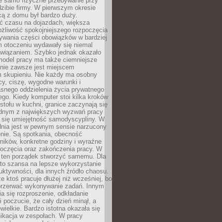
ie samo fizyczne przebywanie przy
dzibie firmy. W pierwszym okresie
cą z domu był bardzo duży.
 czasu na dojazdach, większa
żliwość spokojniejszego rozpoczęcia
nywania części obowiązków w bardziej
 otoczeniu wydawały się niemal
związaniem. Szybko jednak okazało
 model pracy ma także ciemniejsze
 nie zawsze jest miejscem
m skupieniu. Nie każdy ma osobny
cy, ciszę, wygodne warunki i
asnego oddzielenia życia prywatnego
go. Kiedy komputer stoi kilka kroków
 stołu w kuchni, granice zaczynają się
ednym z największych wyzwań pracy
a się umiejętność samodyscypliny. W
dnia jest w pewnym sensie narzucony
nie. Są spotkania, obecność
ników, konkretne godziny i wyraźne
poczęcia oraz zakończenia pracy. W
 ten porządek stworzyć samemu. Dla
 to szansa na lepsze wykorzystanie
uktywności, dla innych źródło chaosu.
że ktoś pracuje dłużej niż wcześniej, bo
 przerwać wykonywanie zadań. Innym
a się rozproszenie, odkładanie
 poczucie, że cały dzień minął, a
ewielkie. Bardzo istotna okazała się
ikacja w zespołach. W pracy