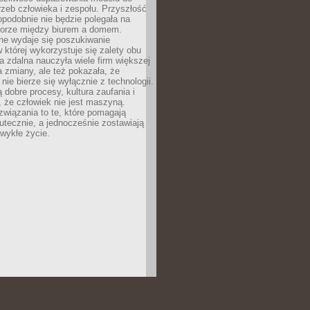
rzeb człowieka i zespołu. Przyszłość
podobnie nie będzie polegała na
orze między biurem a domem.
lne wydaje się poszukiwanie
 której wykorzystuje się zalety obu
a zdalna nauczyła wiele firm większej
a zmiany, ale też pokazała, że
nie bierze się wyłącznie z technologii.
 dobre procesy, kultura zaufania i
 że człowiek nie jest maszyną.
związania to te, które pomagają
tecznie, a jednocześnie zostawiają
wykłe życie.