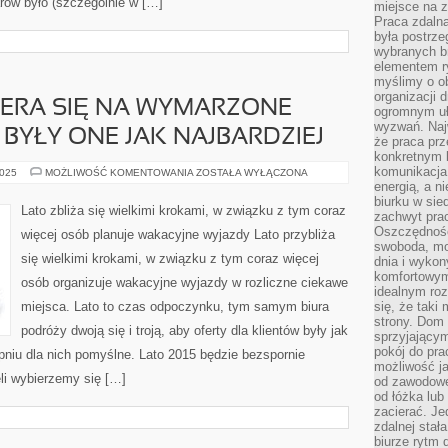
rów było (szczególnie w […]
miejsce na z
Praca zdalna
była postrze
wybranych b
elementem ry
myślimy o o
organizacji 
IERA SIĘ NA WYMARZONE
ogromnym uł
wyzwań. Naj
 BYŁY ONE JAK NAJBARDZIEJ
że praca prz
konkretnym b
komunikacja
KAŻDY
2025
MOŻLIWOŚĆ KOMENTOWANIA
ZOSTAŁA WYŁĄCZONA
KTO
energią, a n
WYBIERA
biurku w sie
SIĘ
Lato zbliża się wielkimi krokami, w związku z tym coraz
zachwyt pra
NA
WYMARZONE
Oszczędność
więcej osób planuje wakacyjne wyjazdy Lato przybliża
WOLNE,
swoboda, mo
CHCE
się wielkimi krokami, w związku z tym coraz więcej
BY
dnia i wyko
BYŁY
komfortowym
osób organizuje wakacyjne wyjazdy w rozliczne ciekawe
ONE
idealnym ro
JAK
NAJBARDZIEJ
miejsca. Lato to czas odpoczynku, tym samym biura
się, że taki
strony. Dom
podróży dwoją się i troją, aby oferty dla klientów były jak
sprzyjający
pokój do pra
pniu dla nich pomyślne. Lato 2015 będzie bezspornie
możliwość j
li wybierzemy się […]
od zawodowe
od łóżka lub
zacierać. J
zdalnej stał
biurze rytm 