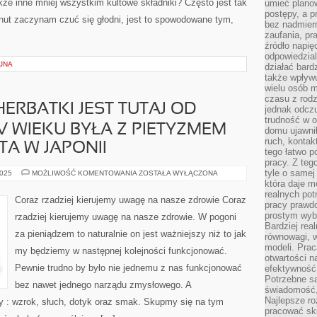
kże inne mniej wszystkim kultowe składniki? Często jest tak
umieć plano
postępy, a 
inut zaczynam czuć się głodni, jest to spowodowane tym,
bez nadmiern
zaufania, pr
źródło napię
odpowiedzia
JNA
działać bar
także wpływu
wielu osób m
czasu z rodz
HERBATKI JEST TUTAJ OD
jednak odczu
trudność w o
V WIEKU BYŁA Z PIETYZMEM
domu ujawnił
ruch, kontak
TA W JAPONII
tego łatwo p
pracy. Z teg
tyle o samej 
TRADYCJA
2025
MOŻLIWOŚĆ KOMENTOWANIA
ZOSTAŁA WYŁĄCZONA
PICIA
która daje 
HERBATKI
realnych pot
JEST
Coraz rzadziej kierujemy uwagę na nasze zdrowie Coraz
TUTAJ
pracy prawdo
OD
prostym wyb
rzadziej kierujemy uwagę na nasze zdrowie. W pogoni
DAWNA,
Bardziej rea
JUŻ
za pieniądzem to naturalnie on jest ważniejszy niż to jak
W
równowagi, w
XV
modeli. Prac
my będziemy w następnej kolejności funkcjonować.
WIEKU
otwartości n
BYŁA
Z
Pewnie trudno by było nie jednemu z nas funkcjonować
efektywność 
PIETYZMEM
Potrzebne są
PALONA
bez nawet jednego narządu zmysłowego. A
świadomość,
ORAZ
PITA
Najlepsze ro
ry : wzrok, słuch, dotyk oraz smak. Skupmy się na tym
W
pracować sku
JAPONII