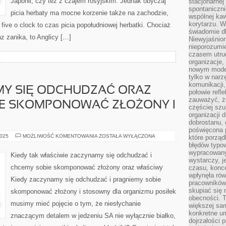
Japonii, czy też z czajem rosyjskim. Jednak obyczaj
stacjonarnej
spontaniczni
picia herbaty ma mocne korzenie także na zachodzie,
wspólnej kaw
korytarzu. W
five o clock to czas picia popołudniowej herbatki. Chociaż
świadomie db
az zanika, to Anglicy […]
Niewyjaśnion
nieporozumie
czasem utru
E
organizacje, 
nowym model
tylko w narz
komunikacji,
MY SIĘ ODCHUDZAĆ ORAZ
połowie refl
zauważyć, ż
IE SKOMPONOWAĆ ZŁOŻONY I
częściej sz
organizacji d
dobrostanu, 
poświęcona 
KIEDY
2025
MOŻLIWOŚĆ KOMENTOWANIA
ZOSTAŁA WYŁĄCZONA
które porząd
ZACZYNAMY
błędów typo
SIĘ
wypracowany
ODCHUDZAĆ
Kiedy tak właściwie zaczynamy się odchudzać i
ORAZ
wystarczy, j
PRAGNIEMY
chcemy sobie skomponować złożony oraz właściwy
czasu, konce
SOBIE
SKOMPONOWAĆ
wpłynęła rów
Kiedy zaczynamy się odchudzać i pragniemy sobie
ZŁOŻONY
pracowników
I
skupiać się 
skomponować złożony i stosowny dla organizmu posiłek
STOSOWNY
obecności. T
musimy mieć pojęcie o tym, że niesłychanie
większej sam
konkretne u
znaczącym detalem w jedzeniu SA nie wyłącznie białko,
dojrzałości 