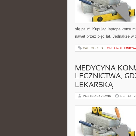
się psuć. Kupując laptopa konsum
nawet przez pięć lat. Jednakże w 
CATEGORIES:
KOREA POŁUDNIOW
MEDYCYNA KONW
LECZNICTWA, G
LEKARSKĄ
POSTED BY ADMIN
SIE - 12 - 