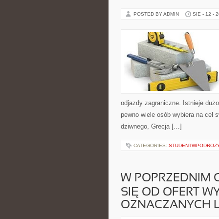
POSTED BY ADMIN
SIE - 12 - 
odjazdy zagraniczne. Istnieje duż
pewno wiele osób wybiera na cel s
dziwnego, Grecja […]
CATEGORIES:
STUDENTWPODROZ
W POPRZEDNIM C
SIĘ OD OFERT W
OZNACZANYCH L