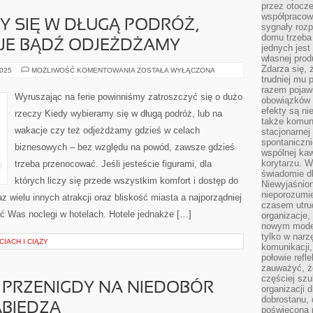
przez otocze
współpracow
Y SIĘ W DŁUGĄ PODRÓŻ,
sygnały roz
domu trzeba
JE BĄDŹ ODJEŻDŻAMY
jednych jest
własnej prod
Zdarza się, 
KIEDY
2025
MOŻLIWOŚĆ KOMENTOWANIA
ZOSTAŁA WYŁĄCZONA
WYBIERAMY
trudniej mu
SIĘ
razem pojawi
W
Wyruszając na ferie powinniśmy zatroszczyć się o dużo
obowiązków i
DŁUGĄ
PODRÓŻ,
efekty są ni
rzeczy Kiedy wybieramy się w długą podróż, lub na
ALBO
także komun
NA
wakacje czy też odjeżdżamy gdzieś w celach
stacjonarnej
WAKACJE
BĄDŹ
spontaniczni
biznesowych – bez względu na powód, zawsze gdzieś
ODJEŻDŻAMY
wspólnej kaw
korytarzu. W
trzeba przenocować. Jeśli jesteście figurami, dla
świadomie db
których liczy się przede wszystkim komfort i dostęp do
Niewyjaśnion
nieporozumie
 wielu innych atrakcji oraz bliskość miasta a najporządniej
czasem utru
ć Was noclegi w hotelach. Hotele jednakże […]
organizacje, 
nowym model
tylko w narz
CIACH I CIĄŻY
komunikacji,
połowie refl
zauważyć, ż
częściej sz
 PRZENIGDY NA NIEDOBÓR
organizacji d
dobrostanu, 
ABIEDZĄ
poświęcona 