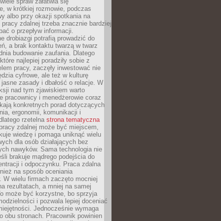
 wiele spraw załatwia się
e, w krótkiej rozmowie, podczas
y albo przy okazji spotkania na
 pracy zdalnej trzeba znacznie bardziej
ać o przepływ informacji.
e drobiazgi potrafią prowadzić do
ń, a brak kontaktu twarzą w twarz
dnia budowanie zaufania. Dlatego
które najlepiej poradziły sobie z
em pracy, zaczęły inwestować nie
ędzia cyfrowe, ale też w kulturę
 jasne zasady i dbałość o relacje. W
eksji nad tym zjawiskiem warto
e pracownicy i menedżerowie coraz
ukają konkretnych porad dotyczących
nia, ergonomii, komunikacji i
dlatego rzetelna
strona tematyczna
pracy zdalnej może być miejscem,
kuje wiedzę i pomaga uniknąć wielu
wych dla osób działających bez
ch nawyków. Sama technologia nie
eśli brakuje mądrego podejścia do
ntracji i odpoczynku. Praca zdalna
nież na sposób oceniania
. W wielu firmach zaczęto mocniej
na rezultatach, a mniej na samej
o może być korzystne, bo sprzyja
odzielności i pozwala lepiej doceniać
miejętności. Jednocześnie wymaga
po obu stronach. Pracownik powinien