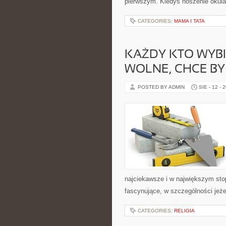
pierwszym. Kiedyś noszenie okula
CATEGORIES:
MAMA I TATA
KAŻDY KTO WYB
WOLNE, CHCE BY
POSTED BY ADMIN
SIE - 12 - 
najciekawsze i w największym sto
fascynujące, w szczególności jeże
CATEGORIES:
RELIGIA