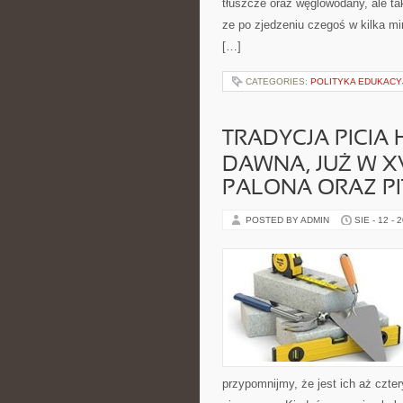
tłuszcze oraz węglowodany, ale ta
ze po zjedzeniu czegoś w kilka m
[…]
CATEGORIES:
POLITYKA EDUKACY
TRADYCJA PICIA 
DAWNA, JUŻ W X
PALONA ORAZ PI
POSTED BY ADMIN
SIE - 12 - 
przypomnijmy, że jest ich aż czte