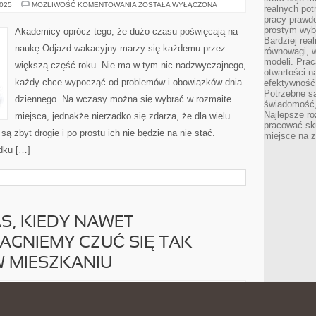
W
2025
MOŻLIWOŚĆ KOMENTOWANIA
ZOSTAŁA WYŁĄCZONA
realnych pot
POPRZEDNIM
pracy prawdo
CZASIE
W
prostym wyb
Akademicy oprócz tego, że dużo czasu poświęcają na
POLSCE,
Bardziej rea
ZAROIŁO
naukę Odjazd wakacyjny marzy się każdemu przez
równowagi, w
SIĘ
OD
modeli. Prac
większą część roku. Nie ma w tym nic nadzwyczajnego,
OFERT
otwartości n
WYJAZDÓW,
każdy chce wypocząć od problemów i obowiązków dnia
TAK
efektywność 
OZNACZANYCH
Potrzebne są
LAST
dziennego. Na wczasy można się wybrać w rozmaite
świadomość,
MINUTE
Najlepsze ro
miejsca, jednakże nierzadko się zdarza, że dla wielu
pracować sku
 zbyt drogie i po prostu ich nie będzie na nie stać.
miejsce na z
adku […]
S, KIEDY NAWET
AGNIEMY CZUĆ SIĘ TAK
W MIESZKANIU
WAKACJE
2025
MOŻLIWOŚĆ KOMENTOWANIA
ZOSTAŁA WYŁĄCZONA
TO
CZAS,
KIEDY
Rozkwit turystyki ciągnie za sobą rozwój bazy hotelowej