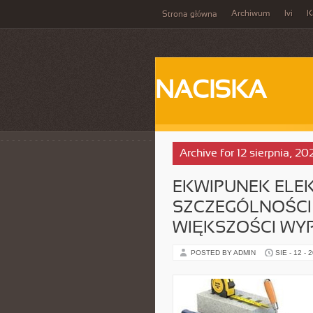
Archiwum
Ivi
K
Strona główna
NACISKA
Archive for 12 sierpnia, 20
EKWIPUNEK ELEK
SZCZEGÓLNOŚCI
WIĘKSZOŚCI W
POSTED BY ADMIN
SIE - 12 - 