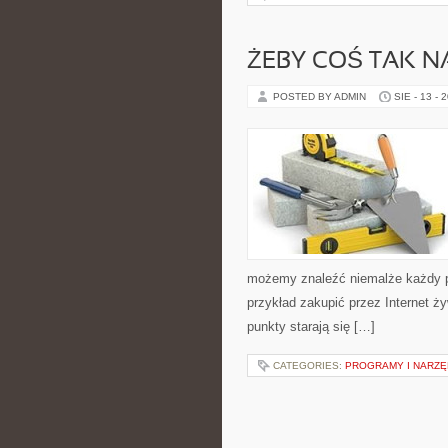
ŻEBY COŚ TAK 
POSTED BY ADMIN
SIE - 13 - 
możemy znaleźć niemalże każdy p
przykład zakupić przez Internet ży
punkty starają się […]
CATEGORIES:
PROGRAMY I NARZĘ