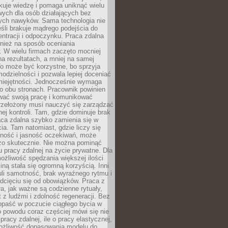
kuje wiedzę i pomaga uniknąć wielu
wych dla osób działających bez
ch nawyków. Sama technologia nie
eśli brakuje mądrego podejścia do
ntracji i odpoczynku. Praca zdalna
nież na sposób oceniania
. W wielu firmach zaczęto mocniej
na rezultatach, a mniej na samej
o może być korzystne, bo sprzyja
odzielności i pozwala lepiej doceniać
miejętności. Jednocześnie wymaga
po obu stronach. Pracownik powinien
wać swoją pracę i komunikować
przełożony musi nauczyć się zarządzać
ej kontroli. Tam, gdzie dominuje brak
aca zdalna szybko zamienia się w
cia. Tam natomiast, gdzie liczy się
lność i jasność oczekiwań, może
dzo skutecznie. Nie można pominąć
 pracy zdalnej na życie prywatne. Dla
ożliwość spędzania większej ilości
iną stała się ogromną korzyścią. Inni
li samotność, brak wyraźnego rytmu i
dcięciu się od obowiązków. Praca z
a, jak ważne są codzienne rytuały,
t z ludźmi i zdolność regeneracji. Bez
opaść w poczucie ciągłego bycia w
o powodu coraz częściej mówi się nie
pracy zdalnej, ile o pracy elastycznej,
możliwość dopasowania modelu do