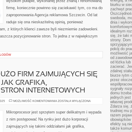
energią, a n
wysokim pułapie, wykonanej przez znaną i renomowaną
ZAINWESTOWAĆ
biurku w sie
W
firmę, koniecznie powinno się zaciekawić tym, co ma do
DOBRĄ
zachwyt pra
STRONKĘ
Oszczędność
zaproponowania Agencja reklamowa Szczecin. Od lat
swoboda, mo
raduje się ona nieskazitelną opinią, ponieważ
dnia i wyko
komfortowym
am, z których klienci zawsze byli niezmiernie zadowoleni.
idealnym ro
się, że taki
łaszcza pozycjonowanie stron. To jedna z w największym
strony. Dom
sprzyjający
pokój do pra
możliwość j
 LODÓW
od zawodowe
od łóżka lub
zacierać. J
zdalnej stał
DUŻO FIRM ZAJMUJĄCYCH SIĘ
biurze rytm 
przez otocze
 JAK GRAFIKA,
współpracow
sygnały roz
 STRON INTERNETOWYCH
domu trzeba
jednych jest
NA
2025
MOŻLIWOŚĆ KOMENTOWANIA
ZOSTAŁA WYŁĄCZONA
własnej prod
RYNKU
Zdarza się, 
JEST
trudniej mu
DUŻO
Mikroprocesor jest sprzętem super delikatnym i wypada
FIRM
razem pojawi
ZAJMUJĄCYCH
z nim postępować Na rynku jest dużo korporacji
obowiązków i
SIĘ
TAKIMI
efekty są ni
zajmujących się takimi oddziałami jak grafika,
DZIAŁAMI
także komun
JAK