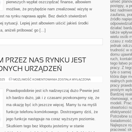
umieć plano
PRZYNALEŻAŁY
pierwszych wypłat oszczędzać finanse, albowiem
postępy, a 
możliwe, że przybędzie nam zrealizować wizytę w
bez nadmiern
zaufania, pr
est na rynku naprawa apple. Bez dwóch stwierdzeń
źródło napię
 sytuacji. Lepiej jest albowiem uiścić jakieś środki
odpowiedzia
działać bar
a, aniżeli próbować go […]
także wpływu
wielu osób m
czasu z rodz
jednak odczu
trudność w o
domu ujawnił
ruch, kontak
 PRZEZ NAS RYNKU JEST
tego łatwo p
pracy. Z teg
NYCH URZĄDZEŃ
tyle o samej 
która daje 
NA
2025
MOŻLIWOŚĆ KOMENTOWANIA
ZOSTAŁA WYŁĄCZONA
realnych pot
STWORZONYM
pracy prawdo
PRZEZ
NAS
prostym wyb
Prawdopodobnie jest ich nadzwyczaj dużo Pewnie jest
RYNKU
Bardziej rea
JEST
ich bardzo dużo, jak i z czasami przekonujemy się, że
równowagi, w
DUŻO
NOWOMODNYCH
modeli. Prac
ma okazję być ich jeszcze więcej. Mamy tu na myśli
URZĄDZEŃ
otwartości n
funkcje telefonu komórkowego. Dostrzegamy dziś, że
efektywność 
Potrzebne są
jego funkcje następuje na coraz wyższym poziomie.
świadomość,
Najlepsze ro
Skutkiem tego bez kłopotu jesteśmy w stanie
pracować sku