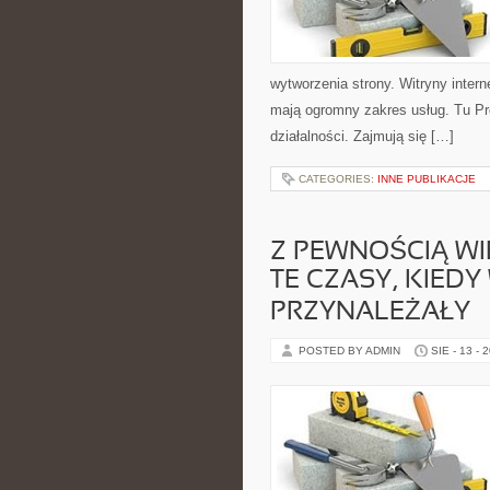
wytworzenia strony. Witryny intern
mają ogromny zakres usług. Tu Pro
działalności. Zajmują się […]
CATEGORIES:
INNE PUBLIKACJE
Z PEWNOŚCIĄ WI
TE CZASY, KIED
PRZYNALEŻAŁY
POSTED BY ADMIN
SIE - 13 - 