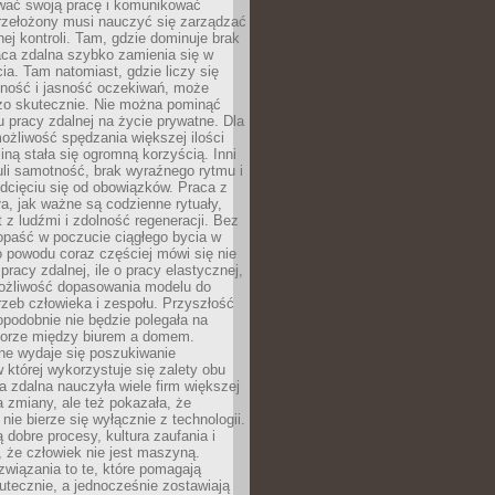
wać swoją pracę i komunikować
przełożony musi nauczyć się zarządzać
ej kontroli. Tam, gdzie dominuje brak
aca zdalna szybko zamienia się w
cia. Tam natomiast, gdzie liczy się
lność i jasność oczekiwań, może
dzo skutecznie. Nie można pominąć
 pracy zdalnej na życie prywatne. Dla
ożliwość spędzania większej ilości
iną stała się ogromną korzyścią. Inni
li samotność, brak wyraźnego rytmu i
dcięciu się od obowiązków. Praca z
a, jak ważne są codzienne rytuały,
t z ludźmi i zdolność regeneracji. Bez
opaść w poczucie ciągłego bycia w
o powodu coraz częściej mówi się nie
pracy zdalnej, ile o pracy elastycznej,
możliwość dopasowania modelu do
rzeb człowieka i zespołu. Przyszłość
podobnie nie będzie polegała na
orze między biurem a domem.
lne wydaje się poszukiwanie
 której wykorzystuje się zalety obu
a zdalna nauczyła wiele firm większej
a zmiany, ale też pokazała, że
nie bierze się wyłącznie z technologii.
 dobre procesy, kultura zaufania i
 że człowiek nie jest maszyną.
związania to te, które pomagają
tecznie, a jednocześnie zostawiają