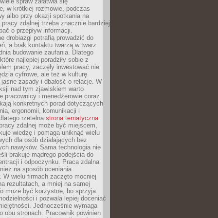
 wiele spraw załatwia się
e, w krótkiej rozmowie, podczas
y albo przy okazji spotkania na
 pracy zdalnej trzeba znacznie bardziej
ać o przepływ informacji.
e drobiazgi potrafią prowadzić do
ń, a brak kontaktu twarzą w twarz
dnia budowanie zaufania. Dlatego
które najlepiej poradziły sobie z
em pracy, zaczęły inwestować nie
ędzia cyfrowe, ale też w kulturę
 jasne zasady i dbałość o relacje. W
eksji nad tym zjawiskiem warto
e pracownicy i menedżerowie coraz
ukają konkretnych porad dotyczących
nia, ergonomii, komunikacji i
dlatego rzetelna
strona tematyczna
pracy zdalnej może być miejscem,
kuje wiedzę i pomaga uniknąć wielu
wych dla osób działających bez
ch nawyków. Sama technologia nie
eśli brakuje mądrego podejścia do
ntracji i odpoczynku. Praca zdalna
nież na sposób oceniania
. W wielu firmach zaczęto mocniej
na rezultatach, a mniej na samej
o może być korzystne, bo sprzyja
odzielności i pozwala lepiej doceniać
miejętności. Jednocześnie wymaga
po obu stronach. Pracownik powinien