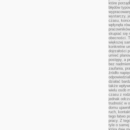
które porząd
błędów typo
wypracowany
wystarczy, j
czasu, konce
wpłynęła rów
pracowników
skupiać się 
obecności. T
większej sam
konkretne u
dojrzałości 
umieć plano
postępy, a 
bez nadmiern
zaufania, pr
źródło napię
odpowiedzia
działać bar
także wpływu
wielu osób m
czasu z rodz
jednak odczu
trudność w o
domu ujawnił
ruch, kontak
tego łatwo p
pracy. Z teg
tyle o samej 
która daje 