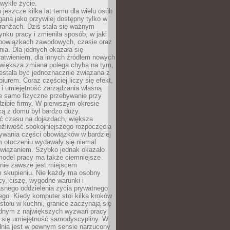
wykłe życie.
 jeszcze kilka lat temu dla wielu osób
gana jako przywilej dostępny tylko w
ranżach. Dziś stała się ważnym
nku pracy i zmieniła sposób, w jaki
bowiązkach zawodowych, czasie oraz
dnia. Dla jednych okazała się
atwieniem, dla innych źródłem nowych
większa zmiana polega chyba na tym,
estała być jednoznacznie związana z
iurem. Coraz częściej liczy się efekt,
 i umiejętność zarządzania własną
ie samo fizyczne przebywanie przy
dzibie firmy. W pierwszym okresie
cą z domu był bardzo duży.
 czasu na dojazdach, większa
żliwość spokojniejszego rozpoczęcia
nywania części obowiązków w bardziej
 otoczeniu wydawały się niemal
związaniem. Szybko jednak okazało
 model pracy ma także ciemniejsze
 nie zawsze jest miejscem
m skupieniu. Nie każdy ma osobny
cy, ciszę, wygodne warunki i
asnego oddzielenia życia prywatnego
go. Kiedy komputer stoi kilka kroków
 stołu w kuchni, granice zaczynają się
ednym z największych wyzwań pracy
a się umiejętność samodyscypliny. W
dnia jest w pewnym sensie narzucony