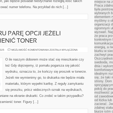
, jaki będzie posiadał niesłychanie rozległą ilość takich
miejsce na z
Praca zdalna
izować numer telefonu. Na przykład do nich […]
była postrze
wybranych b
elementem ry
myślimy o o
organizacji 
ogromnym uł
wyzwań. Naj
 PARĘ OPCJI JEŻELI
że praca prz
konkretnym b
IENIĆ TONER
komunikacja
energią, a n
MAMY
2025
MOŻLIWOŚĆ KOMENTOWANIA
ZOSTAŁA WYŁĄCZONA
biurku w sie
DO
zachwyt pra
WYBORU
PARĘ
Oszczędność
O ile naszym doborem może stać się mieszkanie czy
OPCJI
swoboda, mo
JEŻELI
też Gdy dojrzejemy, iż pomału pogarsza się jakość
dnia i wyko
PRAGNIEMY
WYMIENIĆ
komfortowym
wydruku, oznacza to, że kończy się proszek w tonerze.
TONER
idealnym ro
się, że taki
Jeżeli nie wymienimy go, to drukarka nie będzie miała
strony. Dom
materiału, którym wypełni kartkę. Z reguły zamykaniu
sprzyjający
pokój do pra
się proszku, prócz widocznych oznak na wydrukach,
możliwość j
iane na ekranie drukarki. Co zrobić w takim przypadku?
od zawodowe
od łóżka lub
zamienić toner. Figury […]
zacierać. J
zdalnej stał
biurze rytm 