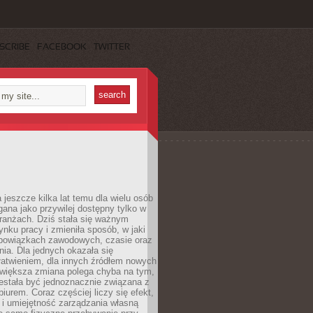
SCRIBE
FACEBOOK
TWITTER
 jeszcze kilka lat temu dla wielu osób
gana jako przywilej dostępny tylko w
ranżach. Dziś stała się ważnym
nku pracy i zmieniła sposób, w jaki
bowiązkach zawodowych, czasie oraz
dnia. Dla jednych okazała się
atwieniem, dla innych źródłem nowych
większa zmiana polega chyba na tym,
estała być jednoznacznie związana z
iurem. Coraz częściej liczy się efekt,
 i umiejętność zarządzania własną