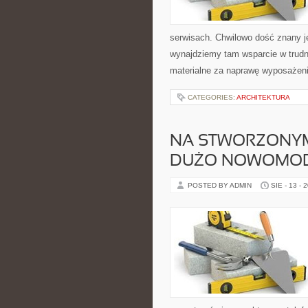
serwisach. Chwilowo dość znany j
wynajdziemy tam wsparcie w trudnej
materialne za naprawę wyposażeni
CATEGORIES:
ARCHITEKTURA
NA STWORZONYM
DUŻO NOWOMOD
POSTED BY ADMIN
SIE - 13 - 