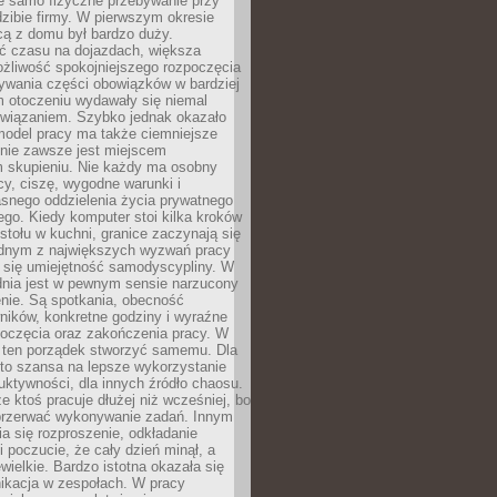
ie samo fizyczne przebywanie przy
dzibie firmy. W pierwszym okresie
cą z domu był bardzo duży.
 czasu na dojazdach, większa
żliwość spokojniejszego rozpoczęcia
nywania części obowiązków w bardziej
 otoczeniu wydawały się niemal
związaniem. Szybko jednak okazało
 model pracy ma także ciemniejsze
 nie zawsze jest miejscem
m skupieniu. Nie każdy ma osobny
cy, ciszę, wygodne warunki i
asnego oddzielenia życia prywatnego
go. Kiedy komputer stoi kilka kroków
 stołu w kuchni, granice zaczynają się
ednym z największych wyzwań pracy
a się umiejętność samodyscypliny. W
dnia jest w pewnym sensie narzucony
nie. Są spotkania, obecność
ników, konkretne godziny i wyraźne
poczęcia oraz zakończenia pracy. W
 ten porządek stworzyć samemu. Dla
 to szansa na lepsze wykorzystanie
uktywności, dla innych źródło chaosu.
że ktoś pracuje dłużej niż wcześniej, bo
 przerwać wykonywanie zadań. Innym
a się rozproszenie, odkładanie
 poczucie, że cały dzień minął, a
ewielkie. Bardzo istotna okazała się
ikacja w zespołach. W pracy