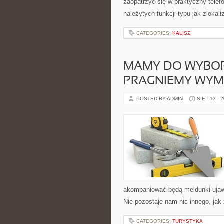
zaopatrzyć się w praktyczny telefon
należytych funkcji typu jak zlokal
CATEGORIES:
KALISZ
MAMY DO WYBORU
PRAGNIEMY WYM
POSTED BY ADMIN
SIE - 13 - 
akompaniować będą meldunki ujawn
Nie pozostaje nam nic innego, jak 
CATEGORIES:
TURYSTYKA