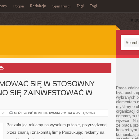
arny
Redakcja
Tagi
Tagi
Pogoń
Spis Treści
SUB
25
MOWAĆ SIĘ W STOSOWNY
Praca zdalna
NO SIĘ ZAINWESTOWAĆ W
była postrze
wybranych b
Ę
elementem ry
myślimy o o
organizacji 
CHCĄC
2025
MOŻLIWOŚĆ KOMENTOWANIA
ZOSTAŁA WYŁĄCZONA
ogromnym uł
ZAREKLAMOWAĆ
SIĘ
wyzwań. Naj
W
Poszukując reklamy na wysokim pułapie, przyrządzonej
że praca prz
STOSOWNY
konkretnym b
SPOSÓB,
przez znaną i znakomitą firmę Poszukując reklamy na
POWINNO
komunikacja
SIĘ