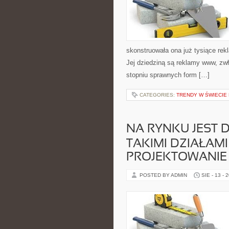
skonstruowała ona już tysiące rekl
Jej dziedziną są reklamy www, zw
stopniu sprawnych form […]
CATEGORIES:
TRENDY W ŚWIECIE
NA RYNKU JEST 
TAKIMI DZIAŁAMI
PROJEKTOWANIE
POSTED BY ADMIN
SIE - 13 - 