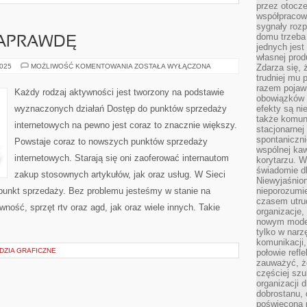
przez otocze
współpracow
sygnały roz
domu trzeba
NAPRAWDĘ
jednych jest
własnej prod
ŻEBY
2025
MOŻLIWOŚĆ KOMENTOWANIA
ZOSTAŁA WYŁĄCZONA
Zdarza się, 
COŚ
trudniej mu
TAK
razem pojawi
NAPRAWDĘ
Każdy rodzaj aktywności jest tworzony na podstawie
obowiązków i
wyznaczonych działań Dostęp do punktów sprzedaży
efekty są ni
także komun
internetowych na pewno jest coraz to znacznie większy.
stacjonarnej
spontaniczni
Powstaje coraz to nowszych punktów sprzedaży
wspólnej kaw
internetowych. Starają się oni zaoferować internautom
korytarzu. W
świadomie db
zakup stosownych artykułów, jak oraz usług. W Sieci
Niewyjaśnion
unkt sprzedaży. Bez problemu jesteśmy w stanie na
nieporozumie
czasem utru
wność, sprzęt rtv oraz agd, jak oraz wiele innych. Takie
organizacje, 
nowym model
tylko w narz
komunikacji,
DZIA GRAFICZNE
połowie refl
zauważyć, ż
częściej sz
organizacji d
dobrostanu, 
poświęcona 