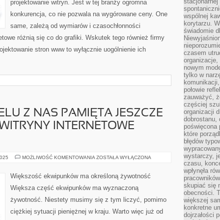
stacjonarnej
projektowanie witryn. Jest w tej branży ogromna
GRAFIKA,
PROJEKTOWANIE
spontaniczni
STRON
konkurencja, co nie pozwala na wygórowane ceny. One
wspólnej kaw
INTERNETOWYCH
korytarzu. W
same, zależą od wymiarów i czasochłonności
świadomie db
etowe różnią się co do grafiki. Wskutek tego również firmy
Niewyjaśnion
nieporozumie
jektowanie stron www to wyłącznie uogólnienie ich
czasem utru
organizacje, 
nowym model
tylko w narz
komunikacji,
połowie refl
zauważyć, ż
częściej sz
ELU Z NAS PAMIĘTA JESZCZE
organizacji d
dobrostanu, 
Y WITRYNY INTERNETOWE
poświęcona 
które porząd
błędów typo
wypracowany
wystarczy, j
Z
2025
MOŻLIWOŚĆ KOMENTOWANIA
ZOSTAŁA WYŁĄCZONA
PEWNOŚCIĄ
czasu, konce
WIELU
wpłynęła rów
Z
Większość ekwipunków ma określoną żywotność
pracowników
NAS
PAMIĘTA
skupiać się 
Większa część ekwipunków ma wyznaczoną
JESZCZE
obecności. T
TE
żywotność. Niestety musimy się z tym liczyć, pomimo
większej sam
CZASY,
KIEDY
konkretne u
ciężkiej sytuacji pieniężnej w kraju. Warto więc już od
WITRYNY
dojrzałości 
INTERNETOWE