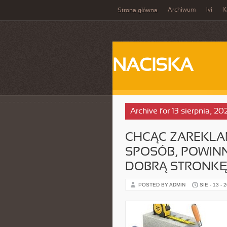
Archiwum
Ivi
K
Strona główna
NACISKA
Archive for 13 sierpnia, 20
CHCĄC ZAREKLA
SPOSÓB, POWIN
DOBRĄ STRONK
POSTED BY ADMIN
SIE - 13 - 