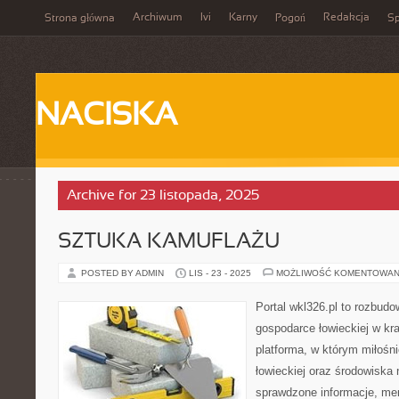
Archiwum
Ivi
Karny
Redakcja
Strona główna
Pogoń
Sp
NACISKA
Archive for 23 listopada, 2025
SZTUKA KAMUFLAŻU
POSTED BY ADMIN
LIS - 23 - 2025
MOŻLIWOŚĆ KOMENTOWAN
Portal wkl326.pl to rozbud
gospodarce łowieckiej w kra
platforma, w którym miłośn
łowieckiej oraz środowiska
sprawdzone informacje, mer