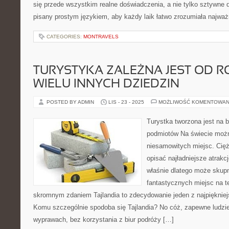
się przede wszystkim realne doświadczenia, a nie tylko sztywne de
pisany prostym językiem, aby każdy laik łatwo zrozumiała najważ
CATEGORIES:
MONTRAVELS
TURYSTYKA ZALEŻNA JEST OD 
WIELU INNYCH DZIEDZIN
POSTED BY ADMIN
LIS - 23 - 2025
MOŻLIWOŚĆ KOMENTOWAN
Turystka tworzona jest na b
podmiotów Na świecie możn
niesamowitych miejsc. Cięż
opisać najładniejsze atrakc
właśnie dlatego może skupm
fantastycznych miejsc na te
skromnym zdaniem Tajlandia to zdecydowanie jeden z najpiękniej
Komu szczególnie spodoba się Tajlandia? No cóż, zapewne ludz
wyprawach, bez korzystania z biur podróży […]