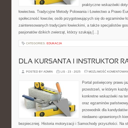
praktyczne wskazówki doty
łowiectwa. Tradycyjne Metody Polowania i Łowiectwo a Prawo Eu
społeczność łowców, osób przygotowujących się do egzaminów ło
zainteresowanych tradycjami łowieckimi, a także specjalistów gosp
pasjonatów dzikich zwierząt, którzy szukają […]
CATEGORIES:
EDUKACJA
DLA KURSANTA I INSTRUKTOR R
POSTED BY ADMIN
LIS - 23 - 2025
MOŻLIWOŚĆ KOMENTOWAN
Portal poświęcony prawu ja
przestrzeń, w którym każdy
konkretne wskazówki na tem
oraz egzaminów państwowy
przewodnik dla kandydatów 
niedawno uprawnionych kier
bezpieczniej. Historia motoryzacji i Samochody przyszłości. Na s