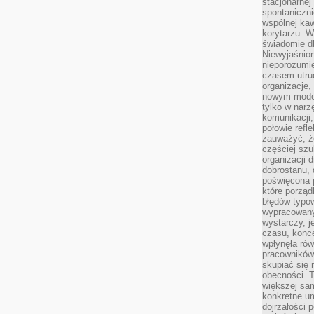
stacjonarnej
spontaniczni
wspólnej kaw
korytarzu. W
świadomie db
Niewyjaśnion
nieporozumie
czasem utru
organizacje, 
nowym model
tylko w narz
komunikacji,
połowie refl
zauważyć, ż
częściej sz
organizacji d
dobrostanu, 
poświęcona 
które porząd
błędów typo
wypracowany
wystarczy, j
czasu, konce
wpłynęła rów
pracowników
skupiać się 
obecności. T
większej sam
konkretne u
dojrzałości 