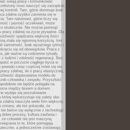
wać swoją pracę i komunikować
przełożony musi nauczyć się zarządzać
ej kontroli. Tam, gdzie dominuje brak
aca zdalna szybko zamienia się w
cia. Tam natomiast, gdzie liczy się
lność i jasność oczekiwań, może
dzo skutecznie. Nie można pominąć
 pracy zdalnej na życie prywatne. Dla
ożliwość spędzania większej ilości
iną stała się ogromną korzyścią. Inni
li samotność, brak wyraźnego rytmu i
dcięciu się od obowiązków. Praca z
a, jak ważne są codzienne rytuały,
t z ludźmi i zdolność regeneracji. Bez
opaść w poczucie ciągłego bycia w
o powodu coraz częściej mówi się nie
pracy zdalnej, ile o pracy elastycznej,
możliwość dopasowania modelu do
rzeb człowieka i zespołu. Przyszłość
podobnie nie będzie polegała na
orze między biurem a domem.
lne wydaje się poszukiwanie
 której wykorzystuje się zalety obu
a zdalna nauczyła wiele firm większej
a zmiany, ale też pokazała, że
nie bierze się wyłącznie z technologii.
 dobre procesy, kultura zaufania i
 że człowiek nie jest maszyną.
związania to te, które pomagają
tecznie, a jednocześnie zostawiają