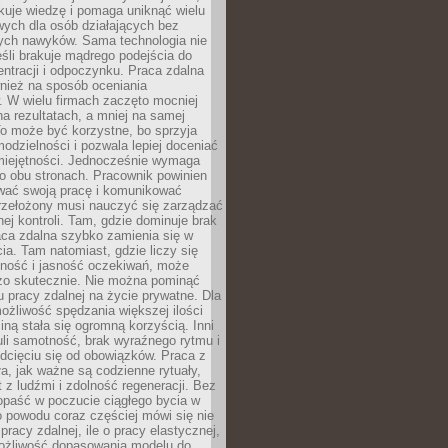
kuje wiedzę i pomaga uniknąć wielu
wych dla osób działających bez
ch nawyków. Sama technologia nie
eśli brakuje mądrego podejścia do
ntracji i odpoczynku. Praca zdalna
nież na sposób oceniania
. W wielu firmach zaczęto mocniej
na rezultatach, a mniej na samej
o może być korzystne, bo sprzyja
odzielności i pozwala lepiej doceniać
miejętności. Jednocześnie wymaga
po obu stronach. Pracownik powinien
wać swoją pracę i komunikować
przełożony musi nauczyć się zarządzać
ej kontroli. Tam, gdzie dominuje brak
aca zdalna szybko zamienia się w
cia. Tam natomiast, gdzie liczy się
lność i jasność oczekiwań, może
dzo skutecznie. Nie można pominąć
 pracy zdalnej na życie prywatne. Dla
ożliwość spędzania większej ilości
iną stała się ogromną korzyścią. Inni
li samotność, brak wyraźnego rytmu i
dcięciu się od obowiązków. Praca z
a, jak ważne są codzienne rytuały,
t z ludźmi i zdolność regeneracji. Bez
opaść w poczucie ciągłego bycia w
o powodu coraz częściej mówi się nie
pracy zdalnej, ile o pracy elastycznej,
możliwość dopasowania modelu do