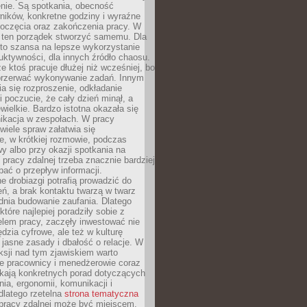
nie. Są spotkania, obecność
ników, konkretne godziny i wyraźne
poczęcia oraz zakończenia pracy. W
 ten porządek stworzyć samemu. Dla
 to szansa na lepsze wykorzystanie
uktywności, dla innych źródło chaosu.
że ktoś pracuje dłużej niż wcześniej, bo
 przerwać wykonywanie zadań. Innym
a się rozproszenie, odkładanie
 poczucie, że cały dzień minął, a
ewielkie. Bardzo istotna okazała się
ikacja w zespołach. W pracy
 wiele spraw załatwia się
e, w krótkiej rozmowie, podczas
y albo przy okazji spotkania na
 pracy zdalnej trzeba znacznie bardziej
ać o przepływ informacji.
e drobiazgi potrafią prowadzić do
ń, a brak kontaktu twarzą w twarz
dnia budowanie zaufania. Dlatego
które najlepiej poradziły sobie z
em pracy, zaczęły inwestować nie
ędzia cyfrowe, ale też w kulturę
 jasne zasady i dbałość o relacje. W
eksji nad tym zjawiskiem warto
e pracownicy i menedżerowie coraz
ukają konkretnych porad dotyczących
nia, ergonomii, komunikacji i
dlatego rzetelna
strona tematyczna
pracy zdalnej może być miejscem,