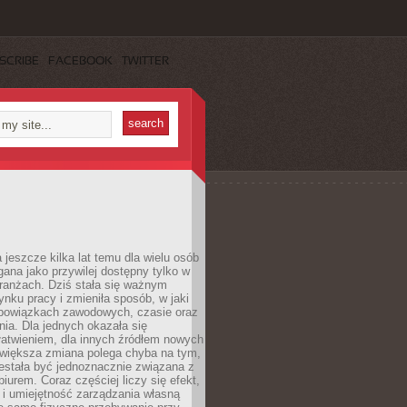
SCRIBE
FACEBOOK
TWITTER
 jeszcze kilka lat temu dla wielu osób
gana jako przywilej dostępny tylko w
ranżach. Dziś stała się ważnym
nku pracy i zmieniła sposób, w jaki
bowiązkach zawodowych, czasie oraz
dnia. Dla jednych okazała się
atwieniem, dla innych źródłem nowych
większa zmiana polega chyba na tym,
estała być jednoznacznie związana z
iurem. Coraz częściej liczy się efekt,
 i umiejętność zarządzania własną