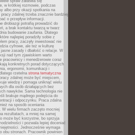
 wiele spraw załatwia się
e, w krótkiej rozmowie, podczas
y albo przy okazji spotkania na
 pracy zdalnej trzeba znacznie bardziej
ać o przepływ informacji.
e drobiazgi potrafią prowadzić do
ń, a brak kontaktu twarzą w twarz
dnia budowanie zaufania. Dlatego
które najlepiej poradziły sobie z
em pracy, zaczęły inwestować nie
ędzia cyfrowe, ale też w kulturę
 jasne zasady i dbałość o relacje. W
eksji nad tym zjawiskiem warto
e pracownicy i menedżerowie coraz
ukają konkretnych porad dotyczących
nia, ergonomii, komunikacji i
dlatego rzetelna
strona tematyczna
pracy zdalnej może być miejscem,
kuje wiedzę i pomaga uniknąć wielu
wych dla osób działających bez
ch nawyków. Sama technologia nie
eśli brakuje mądrego podejścia do
ntracji i odpoczynku. Praca zdalna
nież na sposób oceniania
. W wielu firmach zaczęto mocniej
na rezultatach, a mniej na samej
o może być korzystne, bo sprzyja
odzielności i pozwala lepiej doceniać
miejętności. Jednocześnie wymaga
po obu stronach. Pracownik powinien