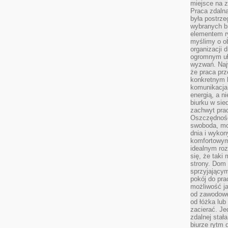
miejsce na z
Praca zdalna
była postrze
wybranych b
elementem ry
myślimy o o
organizacji 
ogromnym uł
wyzwań. Naj
że praca prz
konkretnym b
komunikacja
energią, a n
biurku w sie
zachwyt pra
Oszczędność
swoboda, mo
dnia i wyko
komfortowym
idealnym ro
się, że taki
strony. Dom
sprzyjający
pokój do pra
możliwość j
od zawodowe
od łóżka lub
zacierać. J
zdalnej stał
biurze rytm 