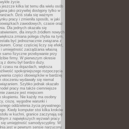
wykłe życie.
 jeszcze kilka lat temu dla wielu osób
gana jako przywilej dostępny tylko w
ranżach. Dziś stała się ważnym
nku pracy i zmieniła sposób, w jaki
bowiązkach zawodowych, czasie oraz
dnia. Dla jednych okazała się
atwieniem, dla innych źródłem nowych
większa zmiana polega chyba na tym,
estała być jednoznacznie związana z
iurem. Coraz częściej liczy się efekt,
 i umiejętność zarządzania własną
ie samo fizyczne przebywanie przy
dzibie firmy. W pierwszym okresie
cą z domu był bardzo duży.
 czasu na dojazdach, większa
żliwość spokojniejszego rozpoczęcia
nywania części obowiązków w bardziej
 otoczeniu wydawały się niemal
związaniem. Szybko jednak okazało
 model pracy ma także ciemniejsze
 nie zawsze jest miejscem
m skupieniu. Nie każdy ma osobny
cy, ciszę, wygodne warunki i
asnego oddzielenia życia prywatnego
go. Kiedy komputer stoi kilka kroków
 stołu w kuchni, granice zaczynają się
ednym z największych wyzwań pracy
a się umiejętność samodyscypliny. W
dnia jest w pewnym sensie narzucony