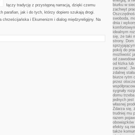
energią, a n
biurku w sie
łączy tradycję z przystępną narracją, dzięki czemu
zachwyt pra
h parafian, jak i do tych, którzy dopiero szukają drogi.
Oszczędność
swoboda, mo
ia chrześcijańska i Ekumenizm i dialog międzyreligijny. Na
dnia i wyko
komfortowym
idealnym ro
się, że taki
strony. Dom
sprzyjający
pokój do pra
możliwość j
od zawodowe
od łóżka lub
zacierać. J
zdalnej stał
biurze rytm 
przez otocze
współpracow
sygnały roz
domu trzeba
jednych jest
własnej prod
Zdarza się, 
trudniej mu
razem pojawi
obowiązków i
efekty są ni
także komun