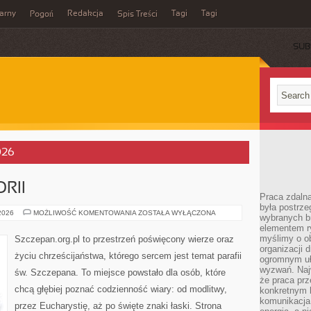
arny
Redakcja
Tagi
Tagi
Pogoń
Spis Treści
SUB
026
RII
Praca zdalna
była postrze
KOŚCIÓŁ
 2026
MOŻLIWOŚĆ KOMENTOWANIA
ZOSTAŁA WYŁĄCZONA
wybranych b
W
elementem ry
HISTORII
myślimy o o
Szczepan.org.pl to przestrzeń poświęcony wierze oraz
organizacji 
życiu chrześcijaństwa, którego sercem jest temat parafii
ogromnym uł
wyzwań. Naj
św. Szczepana. To miejsce powstało dla osób, które
że praca prz
chcą głębiej poznać codzienność wiary: od modlitwy,
konkretnym b
komunikacja
przez Eucharystię, aż po święte znaki łaski. Strona