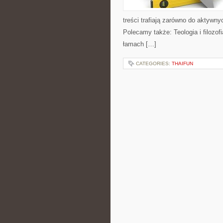
treści trafiają zarówno do aktywnyc
Polecamy także: Teologia i filozof
łamach […]
CATEGORIES:
THAIFUN