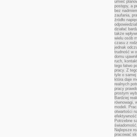
umieć plano
postępy, a 
bez nadmiern
zaufania, pr
źródło napię
odpowiedzia
działać bar
także wpływu
wielu osób m
czasu z rodz
jednak odczu
trudność w o
domu ujawnił
ruch, kontak
tego łatwo p
pracy. Z teg
tyle o samej 
która daje 
realnych pot
pracy prawdo
prostym wyb
Bardziej rea
równowagi, w
modeli. Prac
otwartości n
efektywność 
Potrzebne są
świadomość,
Najlepsze ro
pracować sku