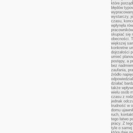
które porząd
błędów typo
wypracowany
wystarczy, j
czasu, konce
wpłynęła rów
pracowników
skupiać się 
obecności. T
większej sam
konkretne u
dojrzałości 
umieć plano
postępy, a 
bez nadmiern
zaufania, pr
źródło napię
odpowiedzia
działać bar
także wpływu
wielu osób m
czasu z rodz
jednak odczu
trudność w o
domu ujawnił
ruch, kontak
tego łatwo p
pracy. Z teg
tyle o samej 
która daje 