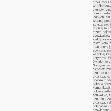
przez otocze
współpracow
sygnały roz
domu trzeba
jednych jest
własnej prod
Zdarza się, 
trudniej mu
razem pojawi
obowiązków i
efekty są ni
także komun
stacjonarnej
spontaniczni
wspólnej kaw
korytarzu. W
świadomie db
Niewyjaśnion
nieporozumie
czasem utru
organizacje, 
nowym model
tylko w narz
komunikacji,
połowie refl
zauważyć, ż
częściej sz
organizacji d
dobrostanu, 
poświęcona 