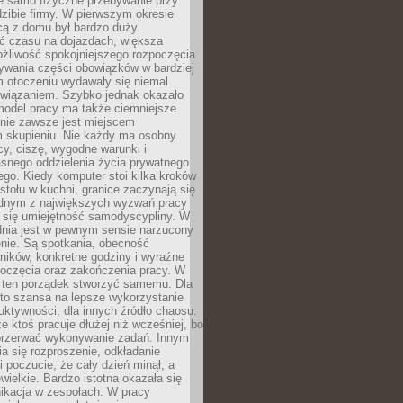
ie samo fizyczne przebywanie przy
dzibie firmy. W pierwszym okresie
cą z domu był bardzo duży.
 czasu na dojazdach, większa
żliwość spokojniejszego rozpoczęcia
nywania części obowiązków w bardziej
 otoczeniu wydawały się niemal
związaniem. Szybko jednak okazało
 model pracy ma także ciemniejsze
 nie zawsze jest miejscem
m skupieniu. Nie każdy ma osobny
cy, ciszę, wygodne warunki i
asnego oddzielenia życia prywatnego
go. Kiedy komputer stoi kilka kroków
 stołu w kuchni, granice zaczynają się
ednym z największych wyzwań pracy
a się umiejętność samodyscypliny. W
dnia jest w pewnym sensie narzucony
nie. Są spotkania, obecność
ników, konkretne godziny i wyraźne
poczęcia oraz zakończenia pracy. W
 ten porządek stworzyć samemu. Dla
 to szansa na lepsze wykorzystanie
uktywności, dla innych źródło chaosu.
że ktoś pracuje dłużej niż wcześniej, bo
 przerwać wykonywanie zadań. Innym
a się rozproszenie, odkładanie
 poczucie, że cały dzień minął, a
ewielkie. Bardzo istotna okazała się
ikacja w zespołach. W pracy