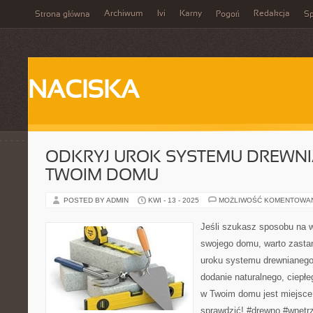
Archiwum
Ivi
Karny
Redakcja
Strona główna
Pogoń
Sp
NACISKA
ODKRYJ UROK SYSTEMU DREWN
TWOIM DOMU
POSTED BY ADMIN
KWI - 13 - 2025
MOŻLIWOŚĆ KOMENTOWA
Jeśli szukasz sposobu na w
swojego domu, warto zasta
uroku systemu drewnianego
dodanie naturalnego, ciepł
w Twoim domu jest miejsce 
sprawdzić! #drewno #wnętr