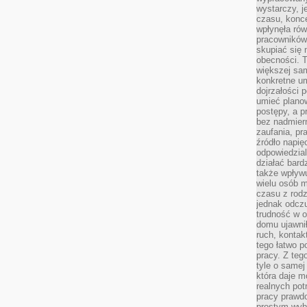
wystarczy, j
czasu, konce
wpłynęła rów
pracowników
skupiać się 
obecności. T
większej sam
konkretne u
dojrzałości 
umieć plano
postępy, a 
bez nadmiern
zaufania, pr
źródło napię
odpowiedzia
działać bar
także wpływu
wielu osób m
czasu z rodz
jednak odczu
trudność w o
domu ujawnił
ruch, kontak
tego łatwo p
pracy. Z teg
tyle o samej 
która daje 
realnych pot
pracy prawdo
prostym wyb