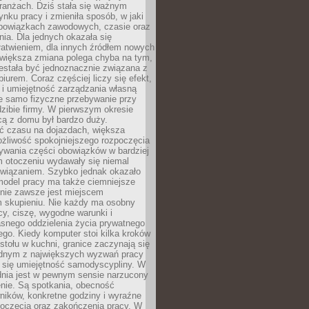
ranżach. Dziś stała się ważnym
nku pracy i zmieniła sposób, w jaki
bowiązkach zawodowych, czasie oraz
dnia. Dla jednych okazała się
atwieniem, dla innych źródłem nowych
większa zmiana polega chyba na tym,
estała być jednoznacznie związana z
iurem. Coraz częściej liczy się efekt,
 i umiejętność zarządzania własną
ie samo fizyczne przebywanie przy
dzibie firmy. W pierwszym okresie
cą z domu był bardzo duży.
 czasu na dojazdach, większa
żliwość spokojniejszego rozpoczęcia
nywania części obowiązków w bardziej
 otoczeniu wydawały się niemal
związaniem. Szybko jednak okazało
 model pracy ma także ciemniejsze
 nie zawsze jest miejscem
m skupieniu. Nie każdy ma osobny
cy, ciszę, wygodne warunki i
asnego oddzielenia życia prywatnego
go. Kiedy komputer stoi kilka kroków
 stołu w kuchni, granice zaczynają się
ednym z największych wyzwań pracy
a się umiejętność samodyscypliny. W
dnia jest w pewnym sensie narzucony
nie. Są spotkania, obecność
ników, konkretne godziny i wyraźne
poczęcia oraz zakończenia pracy. W