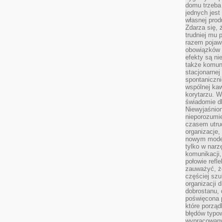
domu trzeba
jednych jest
własnej prod
Zdarza się, 
trudniej mu
razem pojawi
obowiązków i
efekty są ni
także komun
stacjonarnej
spontaniczni
wspólnej kaw
korytarzu. W
świadomie db
Niewyjaśnion
nieporozumie
czasem utru
organizacje, 
nowym model
tylko w narz
komunikacji,
połowie refl
zauważyć, ż
częściej sz
organizacji d
dobrostanu, 
poświęcona 
które porząd
błędów typo
wypracowany