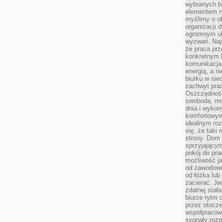
wybranych b
elementem ry
myślimy o o
organizacji 
ogromnym uł
wyzwań. Naj
że praca prz
konkretnym b
komunikacja
energią, a n
biurku w sie
zachwyt pra
Oszczędność
swoboda, mo
dnia i wyko
komfortowym
idealnym ro
się, że taki
strony. Dom
sprzyjający
pokój do pra
możliwość j
od zawodowe
od łóżka lub
zacierać. J
zdalnej stał
biurze rytm 
przez otocze
współpracow
sygnały roz