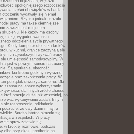
 czasu na dojazdach, większa
żliwość spokojniejszego rozpoczęcia
nywania części obowiązków w bardziej
 otoczeniu wydawały się niemal
związaniem. Szybko jednak okazało
 model pracy ma także ciemniejsze
 nie zawsze jest miejscem
m skupieniu. Nie każdy ma osobny
cy, ciszę, wygodne warunki i
asnego oddzielenia życia prywatnego
go. Kiedy komputer stoi kilka kroków
 stołu w kuchni, granice zaczynają się
ednym z największych wyzwań pracy
a się umiejętność samodyscypliny. W
dnia jest w pewnym sensie narzucony
nie. Są spotkania, obecność
ników, konkretne godziny i wyraźne
poczęcia oraz zakończenia pracy. W
 ten porządek stworzyć samemu. Dla
 to szansa na lepsze wykorzystanie
uktywności, dla innych źródło chaosu.
że ktoś pracuje dłużej niż wcześniej, bo
 przerwać wykonywanie zadań. Innym
a się rozproszenie, odkładanie
 poczucie, że cały dzień minął, a
ewielkie. Bardzo istotna okazała się
ikacja w zespołach. W pracy
 wiele spraw załatwia się
e, w krótkiej rozmowie, podczas
y albo przy okazji spotkania na