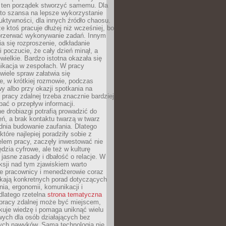
 ten porządek stworzyć samemu. Dla
 to szansa na lepsze wykorzystanie
uktywności, dla innych źródło chaosu.
że ktoś pracuje dłużej niż wcześniej, bo
 przerwać wykonywanie zadań. Innym
a się rozproszenie, odkładanie
 poczucie, że cały dzień minął, a
ewielkie. Bardzo istotna okazała się
ikacja w zespołach. W pracy
 wiele spraw załatwia się
e, w krótkiej rozmowie, podczas
y albo przy okazji spotkania na
 pracy zdalnej trzeba znacznie bardziej
ać o przepływ informacji.
e drobiazgi potrafią prowadzić do
ń, a brak kontaktu twarzą w twarz
dnia budowanie zaufania. Dlatego
które najlepiej poradziły sobie z
em pracy, zaczęły inwestować nie
ędzia cyfrowe, ale też w kulturę
 jasne zasady i dbałość o relacje. W
eksji nad tym zjawiskiem warto
e pracownicy i menedżerowie coraz
ukają konkretnych porad dotyczących
nia, ergonomii, komunikacji i
dlatego rzetelna
strona tematyczna
pracy zdalnej może być miejscem,
kuje wiedzę i pomaga uniknąć wielu
wych dla osób działających bez
ch nawyków. Sama technologia nie