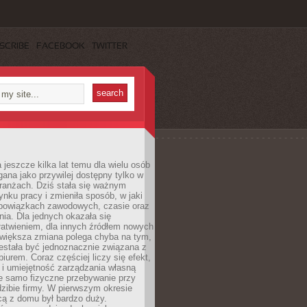
SCRIBE
FACEBOOK
TWITTER
 jeszcze kilka lat temu dla wielu osób
gana jako przywilej dostępny tylko w
ranżach. Dziś stała się ważnym
nku pracy i zmieniła sposób, w jaki
bowiązkach zawodowych, czasie oraz
dnia. Dla jednych okazała się
atwieniem, dla innych źródłem nowych
większa zmiana polega chyba na tym,
estała być jednoznacznie związana z
iurem. Coraz częściej liczy się efekt,
 i umiejętność zarządzania własną
ie samo fizyczne przebywanie przy
dzibie firmy. W pierwszym okresie
cą z domu był bardzo duży.