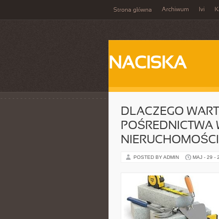
Archiwum
Ivi
K
Strona główna
NACISKA
DLACZEGO WART
POŚREDNICTWA 
NIERUCHOMOŚCI
POSTED BY ADMIN
MAJ - 29 -