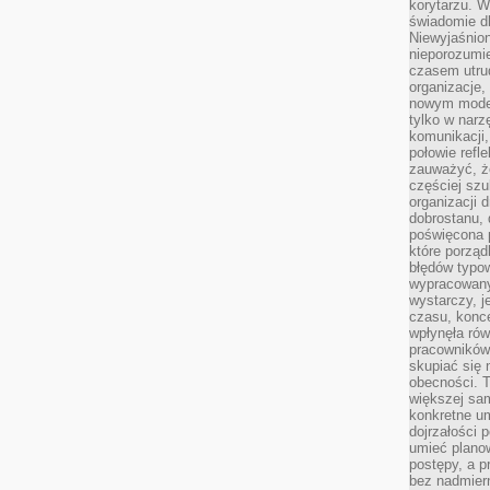
korytarzu. W
świadomie db
Niewyjaśnion
nieporozumie
czasem utru
organizacje, 
nowym model
tylko w narz
komunikacji,
połowie refl
zauważyć, ż
częściej sz
organizacji d
dobrostanu, 
poświęcona 
które porząd
błędów typo
wypracowany
wystarczy, j
czasu, konce
wpłynęła rów
pracowników
skupiać się 
obecności. T
większej sam
konkretne u
dojrzałości 
umieć plano
postępy, a 
bez nadmiern