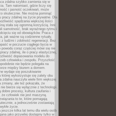
aca zdalna szybko zamienia się w
cia. Tam natomiast, gdzie liczy się
lność i jasność oczekiwań, może
dzo skutecznie. Nie można pominąć
 pracy zdalnej na życie prywatne. Dla
ożliwość spędzania większej ilości
iną stała się ogromną korzyścią. Inni
li samotność, brak wyraźnego rytmu i
dcięciu się od obowiązków. Praca z
a, jak ważne są codzienne rytuały,
t z ludźmi i zdolność regeneracji. Bez
opaść w poczucie ciągłego bycia w
o powodu coraz częściej mówi się nie
pracy zdalnej, ile o pracy elastycznej,
możliwość dopasowania modelu do
rzeb człowieka i zespołu. Przyszłość
podobnie nie będzie polegała na
orze między biurem a domem.
lne wydaje się poszukiwanie
 której wykorzystuje się zalety obu
a zdalna nauczyła wiele firm większej
a zmiany, ale też pokazała, że
nie bierze się wyłącznie z technologii.
 dobre procesy, kultura zaufania i
 że człowiek nie jest maszyną.
związania to te, które pomagają
tecznie, a jednocześnie zostawiają
wykłe życie.
 jeszcze kilka lat temu dla wielu osób
gana jako przywilej dostępny tylko w