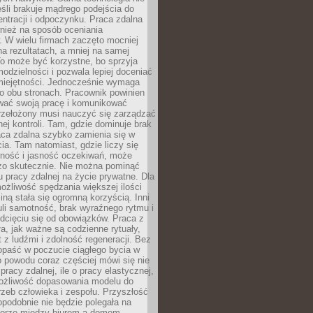
eśli brakuje mądrego podejścia do
ntracji i odpoczynku. Praca zdalna
nież na sposób oceniania
. W wielu firmach zaczęto mocniej
na rezultatach, a mniej na samej
o może być korzystne, bo sprzyja
odzielności i pozwala lepiej doceniać
miejętności. Jednocześnie wymaga
po obu stronach. Pracownik powinien
wać swoją pracę i komunikować
przełożony musi nauczyć się zarządzać
ej kontroli. Tam, gdzie dominuje brak
aca zdalna szybko zamienia się w
cia. Tam natomiast, gdzie liczy się
lność i jasność oczekiwań, może
dzo skutecznie. Nie można pominąć
 pracy zdalnej na życie prywatne. Dla
ożliwość spędzania większej ilości
iną stała się ogromną korzyścią. Inni
li samotność, brak wyraźnego rytmu i
dcięciu się od obowiązków. Praca z
a, jak ważne są codzienne rytuały,
t z ludźmi i zdolność regeneracji. Bez
opaść w poczucie ciągłego bycia w
o powodu coraz częściej mówi się nie
pracy zdalnej, ile o pracy elastycznej,
możliwość dopasowania modelu do
rzeb człowieka i zespołu. Przyszłość
podobnie nie będzie polegała na
orze między biurem a domem.