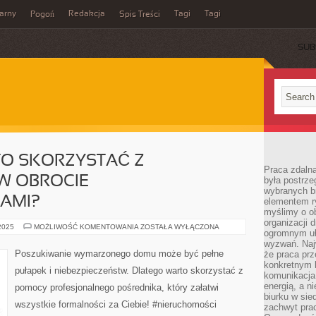
arny
Redakcja
Tagi
Tagi
Pogoń
Spis Treści
SUB
O SKORZYSTAĆ Z
Praca zdalna
W OBROCIE
była postrze
wybranych b
AMI?
elementem ry
myślimy o o
organizacji 
DLACZEGO
 2025
MOŻLIWOŚĆ KOMENTOWANIA
ZOSTAŁA WYŁĄCZONA
ogromnym uł
WARTO
SKORZYSTAĆ
wyzwań. Naj
Z
Poszukiwanie wymarzonego domu może być pełne
że praca prz
POŚREDNICTWA
konkretnym b
W
pułapek i niebezpieczeństw. Dlatego warto skorzystać z
OBROCIE
komunikacja
NIERUCHOMOŚCIAMI?
energią, a n
pomocy profesjonalnego pośrednika, który załatwi
biurku w sie
wszystkie formalności za Ciebie! #nieruchomości
zachwyt pra