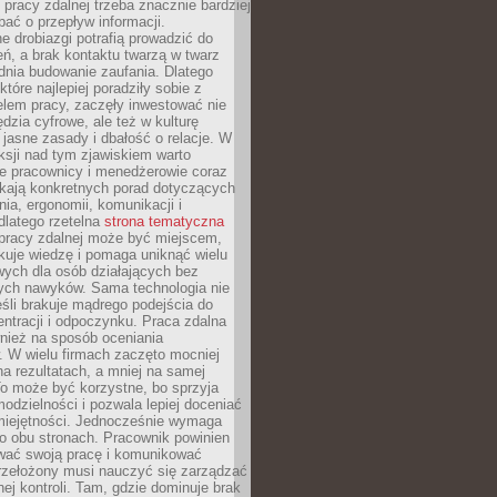
 pracy zdalnej trzeba znacznie bardziej
ać o przepływ informacji.
e drobiazgi potrafią prowadzić do
ń, a brak kontaktu twarzą w twarz
dnia budowanie zaufania. Dlatego
które najlepiej poradziły sobie z
em pracy, zaczęły inwestować nie
ędzia cyfrowe, ale też w kulturę
 jasne zasady i dbałość o relacje. W
eksji nad tym zjawiskiem warto
e pracownicy i menedżerowie coraz
ukają konkretnych porad dotyczących
nia, ergonomii, komunikacji i
dlatego rzetelna
strona tematyczna
pracy zdalnej może być miejscem,
kuje wiedzę i pomaga uniknąć wielu
wych dla osób działających bez
ch nawyków. Sama technologia nie
eśli brakuje mądrego podejścia do
ntracji i odpoczynku. Praca zdalna
nież na sposób oceniania
. W wielu firmach zaczęto mocniej
na rezultatach, a mniej na samej
o może być korzystne, bo sprzyja
odzielności i pozwala lepiej doceniać
miejętności. Jednocześnie wymaga
po obu stronach. Pracownik powinien
wać swoją pracę i komunikować
przełożony musi nauczyć się zarządzać
ej kontroli. Tam, gdzie dominuje brak