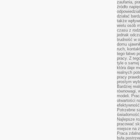
zaufania, pr
źródło napię
odpowiedzia
działać bar
także wpływu
wielu osób m
czasu z rodz
jednak odczu
trudność w o
domu ujawnił
ruch, kontak
tego łatwo p
pracy. Z teg
tyle o samej 
która daje 
realnych pot
pracy prawdo
prostym wyb
Bardziej rea
równowagi, w
modeli. Prac
otwartości n
efektywność 
Potrzebne są
świadomość,
Najlepsze ro
pracować sku
miejsce na z
Praca zdalna
była postrze