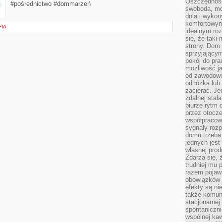
Oszczędność
#pośrednictwo #dommarzeń
swoboda, mo
dnia i wyko
komfortowym
FIA
idealnym ro
się, że taki
strony. Dom
sprzyjający
pokój do pra
możliwość j
od zawodowe
od łóżka lub
zacierać. J
zdalnej stał
biurze rytm 
przez otocze
współpracow
sygnały roz
domu trzeba
jednych jest
własnej prod
Zdarza się, 
trudniej mu
razem pojawi
obowiązków i
efekty są ni
także komun
stacjonarnej
spontaniczni
wspólnej kaw