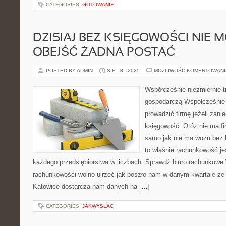
CATEGORIES:
GOTOWANIE
DZISIAJ BEZ KSIĘGOWOŚCI NIE M
OBEJŚĆ ŻADNA POSTAĆ
POSTED BY ADMIN
SIE - 3 - 2025
MOŻLIWOŚĆ KOMENTOWAN
Współcześnie niezmiernie t
gospodarczą Współcześnie 
prowadzić firmę jeżeli zani
księgowość. Otóż nie ma f
samo jak nie ma wozu bez k
to właśnie rachunkowość je
każdego przedsiębiorstwa w liczbach. Sprawdź biuro rachunkowe W
rachunkowości wolno ujrzeć jak poszło nam w danym kwartale ze
Katowice dostarcza nam danych na […]
CATEGORIES:
JAKWYSLAC