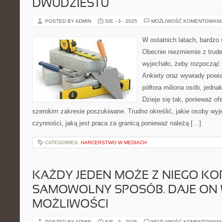
DWUDZIESTU
POSTED BY ADMIN
SIE - 3 - 2025
MOŻLIWOŚĆ KOMENTOWAN
W ostatnich latach, bardzo s
Obecnie niezmiernie z trude
wyjechało, żeby rozpocząć 
Ankiety oraz wywiady powia
półtora miliona osób, jedna
Dzieje się tak, ponieważ of
szerokim zakresie poszukiwane. Trudno określić, jakie osoby wyj
czynności, jaką jest praca za granicą ponieważ należą […]
CATEGORIES:
HARCERSTWO W MEDIACH
KAŻDY JEDEN MOŻE Z NIEGO K
SAMOWOLNY SPOSÓB. DAJE ON 
MOŻLIWOŚCI
POSTED BY ADMIN
SIE - 3 - 2025
MOŻLIWOŚĆ KOMENTOWAN