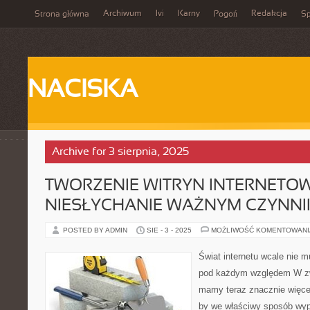
Archiwum
Ivi
Karny
Redakcja
Strona główna
Pogoń
Sp
NACISKA
Archive for 3 sierpnia, 2025
TWORZENIE WITRYN INTERNETOW
NIESŁYCHANIE WAŻNYM CZYNNI
POSTED BY ADMIN
SIE - 3 - 2025
MOŻLIWOŚĆ KOMENTOWAN
Świat internetu wcale nie mu
pod każdym względem W zwi
mamy teraz znacznie więcej
by we właściwy sposób wy