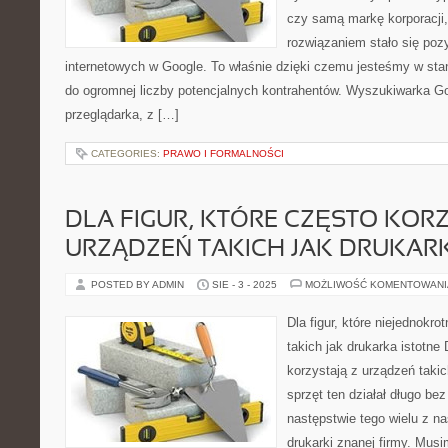
czy samą markę korporacji,
rozwiązaniem stało się poz
internetowych w Google. To właśnie dzięki czemu jesteśmy w stani
do ogromnej liczby potencjalnych kontrahentów. Wyszukiwarka Go
przeglądarka, z […]
CATEGORIES:
PRAWO I FORMALNOŚCI
DLA FIGUR, KTÓRE CZĘSTO KORZ
URZĄDZEŃ TAKICH JAK DRUKAR
POSTED BY ADMIN
SIE - 3 - 2025
MOŻLIWOŚĆ KOMENTOWAN
Dla figur, które niejednokro
takich jak drukarka istotne D
korzystają z urządzeń takic
sprzęt ten działał długo be
następstwie tego wielu z n
drukarki znanej firmy. Musi