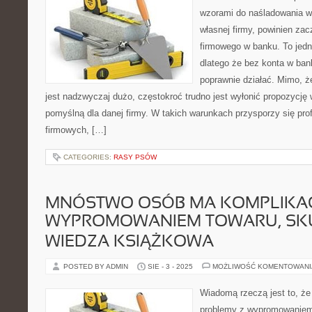
wzorami do naśladowania w 
własnej firmy, powinien zac
firmowego w banku. To jedn
dlatego że bez konta w bank
poprawnie działać. Mimo, ż
jest nadzwyczaj dużo, częstokroć trudno jest wyłonić propozycję
pomyślną dla danej firmy. W takich warunkach przysporzy się pro
firmowych, […]
CATEGORIES:
RASY PSÓW
MNÓSTWO OSÓB MA KOMPLIKAC
WYPROMOWANIEM TOWARU, SKU
WIEDZA KSIĄŻKOWA
POSTED BY ADMIN
SIE - 3 - 2025
MOŻLIWOŚĆ KOMENTOWAN
Wiadomą rzeczą jest to, ż
problemy z wypromowaniem 