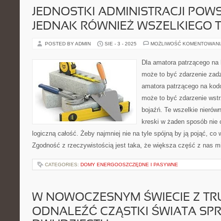
JEDNOSTKI ADMINISTRACJI POW
JEDNAK RÓWNIEŻ WSZELKIEGO 
POSTED BY ADMIN
SIE - 3 - 2025
MOŻLIWOŚĆ KOMENTOWAN
Dla amatora patrzącego na
może to być zdarzenie zadz
amatora patrzącego na kod
może to być zdarzenie wstr
bojaźń. Te wszelkie nierówn
kreski w żaden sposób nie 
logiczną całość. Żeby najmniej nie na tyle spójną by ją pojąć, co w
Zgodność z rzeczywistością jest taka, że większa część z nas m
CATEGORIES:
DOMY ENERGOOSZCZĘDNE I PASYWNE
W NOWOCZESNYM ŚWIECIE Z TR
ODNALEŹĆ CZĄSTKI ŚWIATA SP