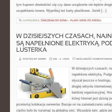
tym kupnem dowiedzieć się czy dane urządzenie nie będzie drogi
uzupełnianiu tonera. Wypróbuj też karty plastikowe. Jeżeli […]
CATEGORIES:
ĆWICZENIA DO DOMU – PLANY KROK PO KROKU
W DZISIEJSZYCH CZASACH, NAJ
SĄ NAPEŁNIONE ELEKTRYKĄ. P
LUSTERKA
POSTED BY ADMIN
SIE - 3 - 2025
MOŻLIWOŚĆ KOMENTOWAN
W dzisiejszych czasach, na
napełnione elektryką. Podgr
słyszał jeszcze o hostingu,
drugiej witrynie internetowej
bardziej organizacyjnej. Hos
której Internet jest dzisiaj
przetestuj kolokacja serwerów. Bazuje on na zaświadczaniu usług
ciężko było by rozwinąć tą globalną sieć. Wszędzie tam, gdzie je