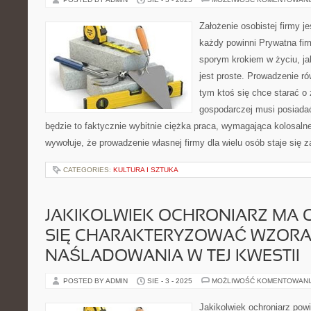
Założenie osobistej firmy je
każdy powinni Prywatna firm
sporym krokiem w życiu, jak
jest proste. Prowadzenie ró
tym ktoś się chce starać o 
gospodarczej musi posiada
będzie to faktycznie wybitnie ciężka praca, wymagająca kolosalne
wywołuje, że prowadzenie własnej firmy dla wielu osób staje się 
CATEGORIES:
KULTURA I SZTUKA
JAKIKOLWIEK OCHRONIARZ MA 
SIĘ CHARAKTERYZOWAĆ WZORA
NAŚLADOWANIA W TEJ KWESTII
POSTED BY ADMIN
SIE - 3 - 2025
MOŻLIWOŚĆ KOMENTOWAN
Jakikolwiek ochroniarz pow