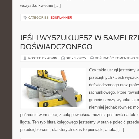
wszystko kwietnie […]
CATEGORIES:
EDUPLANNER
JEŚLI WYSZUKUJESZ W SAMEJ R
DOŚWIADCZONEGO
POSTED BY ADMIN
SIE - 3 - 2025
MOŻLIWOŚĆ KOMENTOWAN
Czy takie usługi jesteśmy w
przeciętnych? Jeśli wyszu
doświadczonego oraz profes
rachunkowego, które równole
gruncie rzeczy wysoką jak
niemniej jednak również mo
pośrednictwem sieci, z całą pewnością możesz postawić na tak 
ligota. Ten typ biura księgowego jesteśmy w stanie polecić prze
przedsiębiorcom, dla których czas to pieniądz, a taką […]