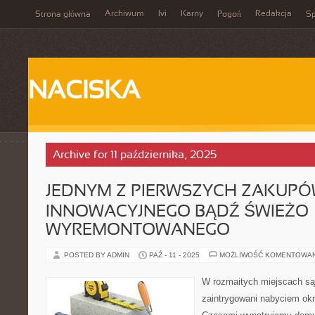
Archiwum
Ivi
Karny
Redakcja
Strona główna
Pogoń
Sp
NACISKA
Archive for 11 października, 2025
JEDNYM Z PIERWSZYCH ZAKUP
INNOWACYJNEGO BĄDŹ ŚWIEŻO
WYREMONTOWANEGO
POSTED BY ADMIN
PAŹ - 11 - 2025
MOŻLIWOŚĆ KOMENTOWA
W rozmaitych miejscach są
zaintrygowani nabyciem ok