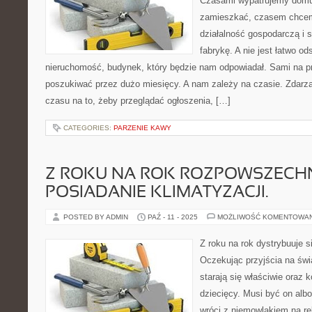
Czasami wypatrujemy domu
zamieszkać, czasem chcem
działalność gospodarczą i 
fabrykę. A nie jest łatwo o
nieruchomość, budynek, który będzie nam odpowiadał. Sami na p
poszukiwać przez dużo miesięcy. A nam zależy na czasie. Zdarza
czasu na to, żeby przeglądać ogłoszenia, […]
CATEGORIES:
PARZENIE KAWY
Z ROKU NA ROK ROZPOWSZECHN
POSIADANIE KLIMATYZACJI.
POSTED BY ADMIN
PAŹ - 11 - 2025
MOŻLIWOŚĆ KOMENTOWA
Z roku na rok dystrybuuje s
Oczekując przyjścia na świa
starają się właściwie oraz 
dziecięcy. Musi być on al
wróci z niemowlakiem na rę