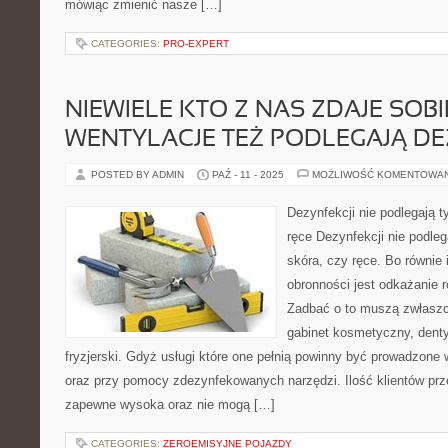
mówiąc zmienić nasze […]
CATEGORIES:
PRO-EXPERT
NIEWIELE KTO Z NAS ZDAJE SOBI
WENTYLACJE TEŻ PODLEGAJĄ DE
POSTED BY ADMIN
PAŹ - 11 - 2025
MOŻLIWOŚĆ KOMENTOWA
Dezynfekcji nie podlegają t
ręce Dezynfekcji nie podleg
skóra, czy ręce. Bo równie i
obronności jest odkażanie 
Zadbać o to muszą zwłaszc
gabinet kosmetyczny, denty
fryzjerski. Gdyż usługi które one pełnią powinny być prowadzon
oraz przy pomocy zdezynfekowanych narzędzi. Ilość klientów prz
zapewne wysoka oraz nie mogą […]
CATEGORIES:
ZEROEMISYJNE POJAZDY