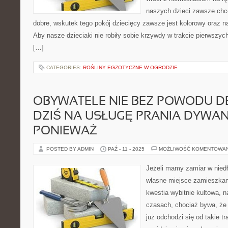
naszych dzieci zawsze chc
dobre, wskutek tego pokój dziecięcy zawsze jest kolorowy oraz n
Aby nasze dzieciaki nie robiły sobie krzywdy w trakcie pierwszyc
[…]
CATEGORIES:
ROŚLINY EGZOTYCZNE W OGRODZIE
OBYWATELE NIE BEZ POWODU DE
DZIŚ NA USŁUGĘ PRANIA DYWA
PONIEWAŻ
POSTED BY ADMIN
PAŹ - 11 - 2025
MOŻLIWOŚĆ KOMENTOWA
Jeżeli mamy zamiar w nie
własne miejsce zamieszkan
kwestia wybitnie kultowa, 
czasach, chociaż bywa, ż
już odchodzi się od takie t