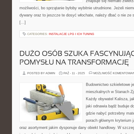
znajduje się niemało zwierz
możliwości, bo sprzątanie byłoby wybitnie utrudnione. Jeżeli ni
dywany oraz to jeszcze te dosyć włochate, należy dbać o nie ze 
[…]
CATEGORIES:
INSTALACJE LPG I ICH TUNING
DUŻO OSÓB SZUKA FASCYNUJĄ
POMYSŁU NA TRANSFORMACJĘ
POSTED BY ADMIN
PAŹ - 11 - 2025
MOŻLIWOŚĆ KOMENTOWA
Budownictwo szkieletowe j
mieszkalnych w Stanach Zj
Każdy obywatel Kalisza, ja
jaki odnawia bądź buduje d
gdzie nabyć potrzebny mat
porach głównym kryterium j
oraz asortyment jakim dysponuje dany obiekt handlowy. W szczeg