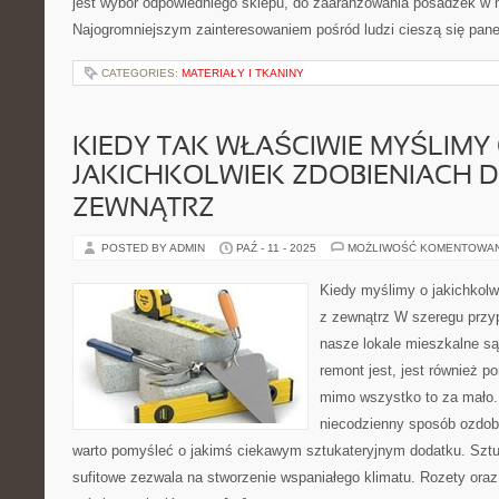
jest wybór odpowiedniego sklepu, do zaaranżowania posadzek w
Najogromniejszym zainteresowaniem pośród ludzi cieszą się pane
CATEGORIES:
MATERIAŁY I TKANINY
KIEDY TAK WŁAŚCIWIE MYŚLIMY
JAKICHKOLWIEK ZDOBIENIACH 
ZEWNĄTRZ
POSTED BY ADMIN
PAŹ - 11 - 2025
MOŻLIWOŚĆ KOMENTOWA
Kiedy myślimy o jakichkolw
z zewnątrz W szeregu przy
nasze lokale mieszkalne są 
remont jest, jest również p
mimo wszystko to za mało.
niecodzienny sposób ozdob
warto pomyśleć o jakimś ciekawym sztukateryjnym dodatku. Sztu
sufitowe zezwala na stworzenie wspaniałego klimatu. Rozety ora